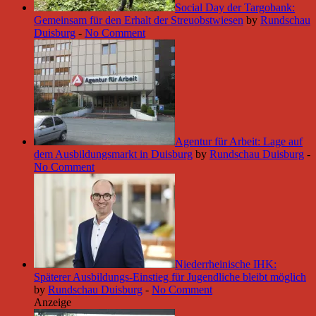
Social Day der Targobank:
Gemeinsam für den Erhalt der Streuobstwiesen
by
Rundschau
Duisburg
-
No Comment
Agentur für Arbeit: Lage auf
dem Ausbildungsmarkt in Duisburg
by
Rundschau Duisburg
-
No Comment
Niederrheinische IHK:
Späterer Ausbildungs-Einstieg für Jugendliche bleibt möglich
by
Rundschau Duisburg
-
No Comment
Anzeige