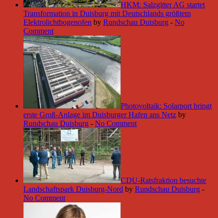
HKM: Salzgitter AG startet
Transformation in Duisburg mit Deutschlands größtem
Elektrolichtbogenofen
by
Rundschau Duisburg
-
No
Comment
Photovoltaik: Solarport bringt
erste Groß-Anlage im Duisburger Hafen ans Netz
by
Rundschau Duisburg
-
No Comment
CDU-Ratsfraktion besuchte
Landschaftspark Duisburg-Nord
by
Rundschau Duisburg
-
No Comment