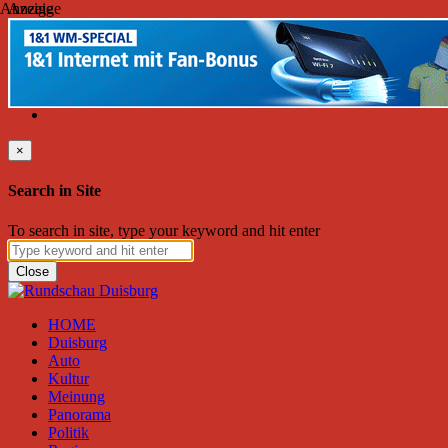
Anzeige
Anzeige
Freitag, August 07, 2026
Friend on Facebook
Follow on Twitter
Subscribe to RSS
Search
×
Search in Site
To search in site, type your keyword and hit enter
Close
HOME
Duisburg
Auto
Kultur
Meinung
Panorama
Politik