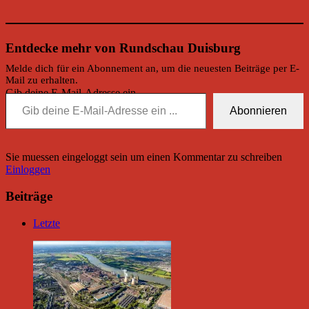
Entdecke mehr von Rundschau Duisburg
Melde dich für ein Abonnement an, um die neuesten Beiträge per E-
Mail zu erhalten.
Gib deine E-Mail-Adresse ein ...
Abonnieren
Sie muessen eingeloggt sein um einen Kommentar zu schreiben
Einloggen
Beiträge
Letzte