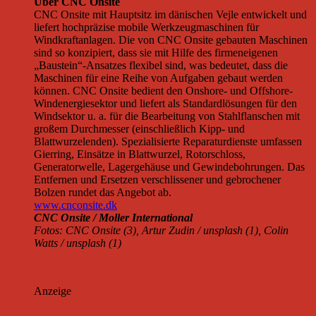
Über CNC Onsite
CNC Onsite mit Hauptsitz im dänischen Vejle entwickelt und
liefert hochpräzise mobile Werkzeugmaschinen für
Windkraftanlagen. Die von CNC Onsite gebauten Maschinen
sind so konzipiert, dass sie mit Hilfe des firmeneigenen
„Baustein“-Ansatzes flexibel sind, was bedeutet, dass die
Maschinen für eine Reihe von Aufgaben gebaut werden
können. CNC Onsite bedient den Onshore- und Offshore-
Windenergiesektor und liefert als Standardlösungen für den
Windsektor u. a. für die Bearbeitung von Stahlflanschen mit
großem Durchmesser (einschließlich Kipp- und
Blattwurzelenden). Spezialisierte Reparaturdienste umfassen
Gierring, Einsätze in Blattwurzel, Rotorschloss,
Generatorwelle, Lagergehäuse und Gewindebohrungen. Das
Entfernen und Ersetzen verschlissener und gebrochener
Bolzen rundet das Angebot ab.
www.cnconsite.dk
CNC Onsite / Moller International
Fotos: CNC Onsite (3), Artur Zudin / unsplash (1), Colin
Watts / unsplash (1)
Anzeige