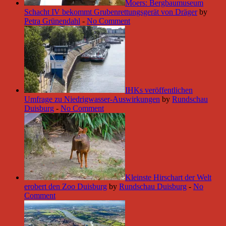
Moers: Bergbaumuseum
Schacht IV bekommt Grubenrettungsgerät von Dräger
by
Petra Grünendahl
-
No Comment
IHKs veröffentlichen
Umfrage zu Niedrigwasser-Auswirkungen
by
Rundschau
Duisburg
-
No Comment
Kleinste Hirschart der Welt
erobert den Zoo Duisburg
by
Rundschau Duisburg
-
No
Comment