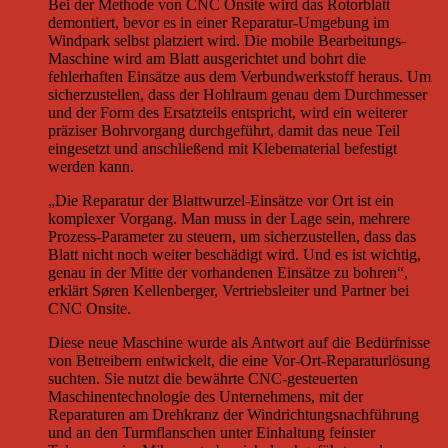
Bei der Methode von CNC Onsite wird das Rotorblatt
demontiert, bevor es in einer Reparatur-Umgebung im
Windpark selbst platziert wird. Die mobile Bearbeitungs-
Maschine wird am Blatt ausgerichtet und bohrt die
fehlerhaften Einsätze aus dem Verbundwerkstoff heraus. Um
sicherzustellen, dass der Hohlraum genau dem Durchmesser
und der Form des Ersatzteils entspricht, wird ein weiterer
präziser Bohrvorgang durchgeführt, damit das neue Teil
eingesetzt und anschließend mit Klebematerial befestigt
werden kann.
„Die Reparatur der Blattwurzel-Einsätze vor Ort ist ein
komplexer Vorgang. Man muss in der Lage sein, mehrere
Prozess-Parameter zu steuern, um sicherzustellen, dass das
Blatt nicht noch weiter beschädigt wird. Und es ist wichtig,
genau in der Mitte der vorhandenen Einsätze zu bohren“,
erklärt Søren Kellenberger, Vertriebsleiter und Partner bei
CNC Onsite.
Diese neue Maschine wurde als Antwort auf die Bedürfnisse
von Betreibern entwickelt, die eine Vor-Ort-Reparaturlösung
suchten. Sie nutzt die bewährte CNC-gesteuerten
Maschinentechnologie des Unternehmens, mit der
Reparaturen am Drehkranz der Windrichtungsnachführung
und an den Turmflanschen unter Einhaltung feinster