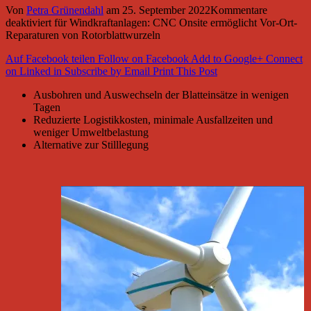
Von
Petra Grünendahl
am
25. September 2022
Kommentare
deaktiviert
für Windkraftanlagen: CNC Onsite ermöglicht Vor-Ort-
Reparaturen von Rotorblattwurzeln
Auf Facebook teilen
Follow on Facebook
Add to Google+
Connect
on Linked in
Subscribe by Email
Print This Post
Ausbohren und Auswechseln der Blatteinsätze in wenigen
Tagen
Reduzierte Logistikkosten, minimale Ausfallzeiten und
weniger Umweltbelastung
Alternative zur Stilllegung