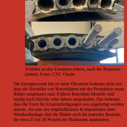
Schäden an den Einsätzen (oben), nach der Reparatur
(unten). Fotos: CNC Onsite.
Die Energiewende hin zu mehr Ökostrom bedeutet nicht nur,
dass die Hersteller von Rotorblättern mit der Produktion neuer
Blätter ausgelastet sind. Frühere Rotorblatt-Modelle sind
häufig nach fünf bis zehn Jahren ausgelaufen. Das bedeutet,
dass die Form für Ersatzanfertigungen neu angefertigt werden
müsste. Als eine der empfindlichsten Komponenten einer
Windkraftanlage sind die Blätter auch die teuersten Bauteile,
die etwa 25 bis 30 Prozent der Baukosten ausmachen.