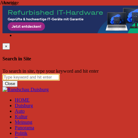
Anzeige
Anzeige
Sonntag, August 09, 2026
Friend on Facebook
Follow on Twitter
Subscribe to RSS
Search
×
Search in Site
To search in site, type your keyword and hit enter
Close
HOME
Duisburg
Auto
Kultur
Meinung
Panorama
Politik