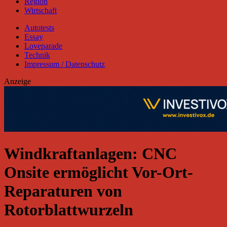
Region
Wirtschaft
Autotests
Essay
Loveparade
Technik
Impressum / Datenschutz
Anzeige
Windkraftanlagen: CNC
Onsite ermöglicht Vor-Ort-
Reparaturen von
Rotorblattwurzeln