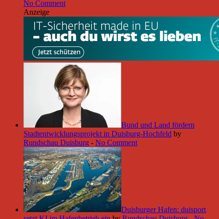
No Comment
Anzeige
Bund und Land fördern
Stadtentwicklungsprojekt in Duisburg-Hochfeld
by
Rundschau Duisburg
-
No Comment
Duisburger Hafen: duisport
setzt KI im Hafenbetrieb ein
by
Rundschau Duisburg
-
No