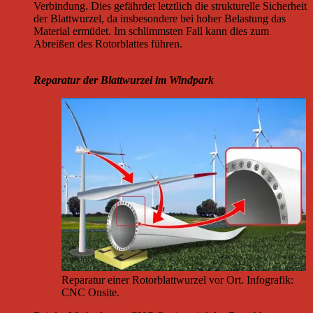
Verbindung. Dies gefährdet letztlich die strukturelle Sicherheit
der Blattwurzel, da insbesondere bei hoher Belastung das
Material ermüdet. Im schlimmsten Fall kann dies zum
Abreißen des Rotorblattes führen.
Reparatur der Blattwurzel im Windpark
Reparatur einer Rotorblattwurzel vor Ort. Infografik:
CNC Onsite.