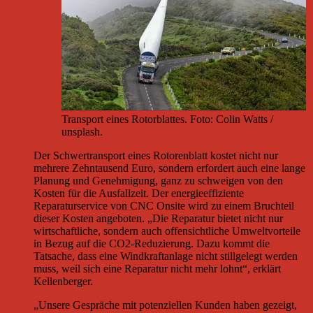
Transport eines Rotorblattes. Foto: Colin Watts /
unsplash.
Der Schwertransport eines Rotorenblatt kostet nicht nur
mehrere Zehntausend Euro, sondern erfordert auch eine lange
Planung und Genehmigung, ganz zu schweigen von den
Kosten für die Ausfallzeit. Der energieeffiziente
Reparaturservice von CNC Onsite wird zu einem Bruchteil
dieser Kosten angeboten. „Die Reparatur bietet nicht nur
wirtschaftliche, sondern auch offensichtliche Umweltvorteile
in Bezug auf die CO2-Reduzierung. Dazu kommt die
Tatsache, dass eine Windkraftanlage nicht stillgelegt werden
muss, weil sich eine Reparatur nicht mehr lohnt“, erklärt
Kellenberger.
„Unsere Gespräche mit potenziellen Kunden haben gezeigt,