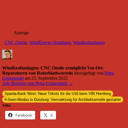
Anzeige
CNC Onsite
,
WindEnergy Hamburg
,
Windkraftanlagen
Windkraftanlagen: CNC Onsite ermöglicht Vor-Ort-
Reparaturen von Rotorblattwurzeln
hinzugefügt von
Petra
Grünendahl
am
25. September 2022
Alle Beiträge von Petra Grünendahl →
Sparda-Bank West: Neue Trikots für die U16 beim VfB Homberg
6-Seen-Wedau in Duisburg: Vermarktung für Architekturmeile gestartet
Teilen
Facebook
X