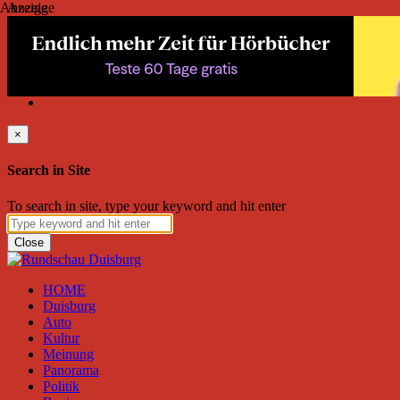
Anzeige
Anzeige
Donnerstag, August 06, 2026
Friend on Facebook
Follow on Twitter
Subscribe to RSS
Search
×
Search in Site
To search in site, type your keyword and hit enter
Close
HOME
Duisburg
Auto
Kultur
Meinung
Panorama
Politik