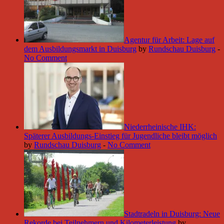
Agentur für Arbeit: Lage auf
dem Ausbildungsmarkt in Duisburg
by
Rundschau Duisburg
-
No Comment
Niederrheinische IHK:
Späterer Ausbildungs-Einstieg für Jugendliche bleibt möglich
by
Rundschau Duisburg
-
No Comment
Stadtradeln in Duisburg: Neue
Rekorde bei Teilnehmern und Kilometerleistung
by