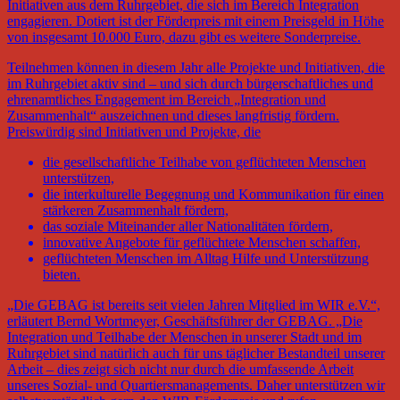
Initiativen aus dem Ruhrgebiet, die sich im Bereich Integration
engagieren. Dotiert ist der Förderpreis mit einem Preisgeld in Höhe
von insgesamt 10.000 Euro, dazu gibt es weitere Sonderpreise.
Teilnehmen können in diesem Jahr alle Projekte und Initiativen, die
im Ruhrgebiet aktiv sind – und sich durch bürgerschaftliches und
ehrenamtliches Engagement im Bereich „Integration und
Zusammenhalt“ auszeichnen und dieses langfristig fördern.
Preiswürdig sind Initiativen und Projekte, die
die gesellschaftliche Teilhabe von geflüchteten Menschen
unterstützen,
die interkulturelle Begegnung und Kommunikation für einen
stärkeren Zusammenhalt fördern,
das soziale Miteinander aller Nationalitäten fördern,
innovative Angebote für geflüchtete Menschen schaffen,
geflüchteten Menschen im Alltag Hilfe und Unterstützung
bieten.
„Die GEBAG ist bereits seit vielen Jahren Mitglied im WIR e.V.“,
erläutert Bernd Wortmeyer, Geschäftsführer der GEBAG. „Die
Integration und Teilhabe der Menschen in unserer Stadt und im
Ruhrgebiet sind natürlich auch für uns täglicher Bestandteil unserer
Arbeit – dies zeigt sich nicht nur durch die umfassende Arbeit
unseres Sozial- und Quartiersmanagements. Daher unterstützen wir