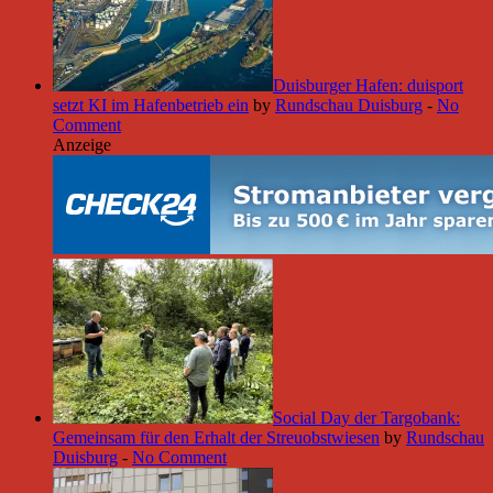
Duisburger Hafen: duisport
setzt KI im Hafenbetrieb ein
by
Rundschau Duisburg
-
No
Comment
Anzeige
Social Day der Targobank:
Gemeinsam für den Erhalt der Streuobstwiesen
by
Rundschau
Duisburg
-
No Comment