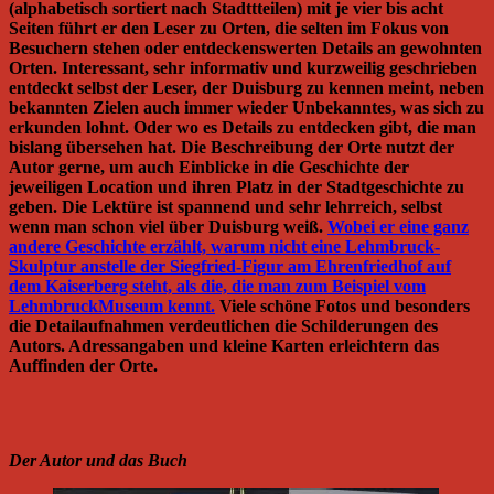
(alphabetisch sortiert nach Stadttteilen) mit je vier bis acht
Seiten führt er den Leser zu Orten, die selten im Fokus von
Besuchern stehen oder entdeckenswerten Details an gewohnten
Orten. Interessant, sehr informativ und kurzweilig geschrieben
entdeckt selbst der Leser, der Duisburg zu kennen meint, neben
bekannten Zielen auch immer wieder Unbekanntes, was sich zu
erkunden lohnt. Oder wo es Details zu entdecken gibt, die man
bislang übersehen hat. Die Beschreibung der Orte nutzt der
Autor gerne, um auch Einblicke in die Geschichte der
jeweiligen Location und ihren Platz in der Stadtgeschichte zu
geben. Die Lektüre ist spannend und sehr lehrreich, selbst
wenn man schon viel über Duisburg weiß.
Wobei er eine ganz
andere Geschichte erzählt, warum nicht eine Lehmbruck-
Skulptur anstelle der Siegfried-Figur am Ehrenfriedhof auf
dem Kaiserberg steht, als die, die man zum Beispiel vom
LehmbruckMuseum kennt.
Viele schöne Fotos und besonders
die Detailaufnahmen verdeutlichen die Schilderungen des
Autors. Adressangaben und kleine Karten erleichtern das
Auffinden der Orte.
Der Autor und das Buch