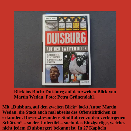
Blick ins Buch: Duisburg auf den zweiten Blick von
Martin Wedau. Foto: Petra Grünendahl.
Mit „Duisburg auf den zweiten Blick“ lockt Autor Martin
Wedau, die Stadt auch mal abseits des Offensichtlichen zu
erkunden. Dieser „besondere Stadtführer zu den verborgenen
Schätzen“ – so der Untertitel – sucht das Einzigartige, welches
nicht jedem (Duisburger) bekannt ist. In 27 Kapiteln