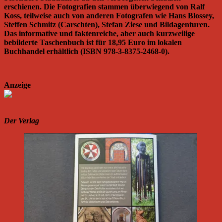
erschienen. Die Fotografien stammen überwiegend von Ralf
Koss, teilweise auch von anderen Fotografen wie Hans Blossey,
Steffen Schmitz (Carschten), Stefan Ziese und Bildagenturen.
Das informative und faktenreiche, aber auch kurzweilige
bebilderte Taschenbuch ist für 18,95 Euro im lokalen
Buchhandel erhältlich (ISBN 978-3-8375-2468-0).
Anzeige
Der Verlag