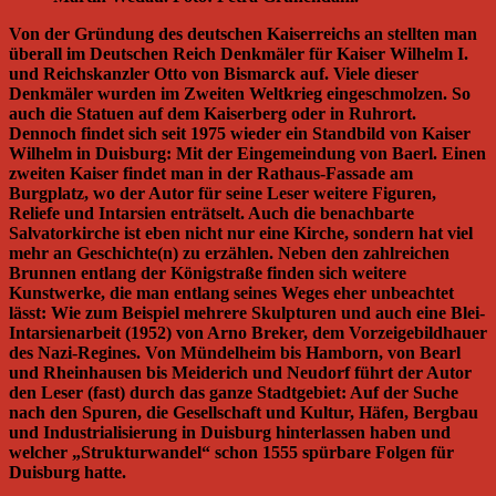
Von der Gründung des deutschen Kaiserreichs an stellten man
überall im Deutschen Reich Denkmäler für Kaiser Wilhelm I.
und Reichskanzler Otto von Bismarck auf. Viele dieser
Denkmäler wurden im Zweiten Weltkrieg eingeschmolzen. So
auch die Statuen auf dem Kaiserberg oder in Ruhrort.
Dennoch findet sich seit 1975 wieder ein Standbild von Kaiser
Wilhelm in Duisburg: Mit der Eingemeindung von Baerl. Einen
zweiten Kaiser findet man in der Rathaus-Fassade am
Burgplatz, wo der Autor für seine Leser weitere Figuren,
Reliefe und Intarsien enträtselt. Auch die benachbarte
Salvatorkirche ist eben nicht nur eine Kirche, sondern hat viel
mehr an Geschichte(n) zu erzählen. Neben den zahlreichen
Brunnen entlang der Königstraße finden sich weitere
Kunstwerke, die man entlang seines Weges eher unbeachtet
lässt: Wie zum Beispiel mehrere Skulpturen und auch eine Blei-
Intarsienarbeit (1952) von Arno Breker, dem Vorzeigebildhauer
des Nazi-Regines. Von Mündelheim bis Hamborn, von Bearl
und Rheinhausen bis Meiderich und Neudorf führt der Autor
den Leser (fast) durch das ganze Stadtgebiet: Auf der Suche
nach den Spuren, die Gesellschaft und Kultur, Häfen, Bergbau
und Industrialisierung in Duisburg hinterlassen haben und
welcher „Strukturwandel“ schon 1555 spürbare Folgen für
Duisburg hatte.