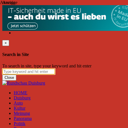
Anzeige
Anzeige
Samstag, August 08, 2026
Friend on Facebook
Follow on Twitter
Subscribe to RSS
Search
×
Search in Site
To search in site, type your keyword and hit enter
Close
HOME
Duisburg
Auto
Kultur
Meinung
Panorama
Politik