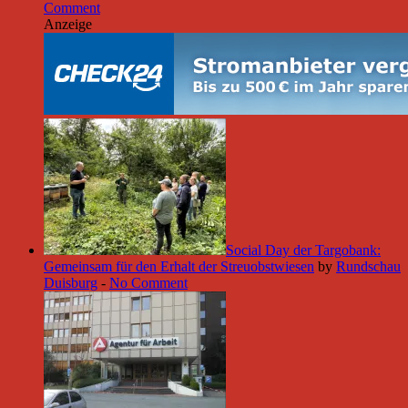
Comment
Anzeige
Social Day der Targobank:
Gemeinsam für den Erhalt der Streuobstwiesen
by
Rundschau
Duisburg
-
No Comment