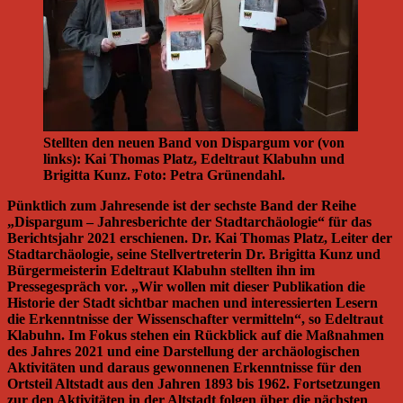
Stellten den neuen Band von Dispargum vor (von
links): Kai Thomas Platz, Edeltraut Klabuhn und
Brigitta Kunz. Foto: Petra Grünendahl.
Pünktlich zum Jahresende ist der sechste Band der Reihe
„Dispargum – Jahresberichte der Stadtarchäologie“ für das
Berichtsjahr 2021 erschienen. Dr. Kai Thomas Platz, Leiter der
Stadtarchäologie, seine Stellvertreterin Dr. Brigitta Kunz und
Bürgermeisterin Edeltraut Klabuhn stellten ihn im
Pressegespräch vor. „Wir wollen mit dieser Publikation die
Historie der Stadt sichtbar machen und interessierten Lesern
die Erkenntnisse der Wissenschafter vermitteln“, so Edeltraut
Klabuhn. Im Fokus stehen ein Rückblick auf die Maßnahmen
des Jahres 2021 und eine Darstellung der archäologischen
Aktivitäten und daraus gewonnenen Erkenntnisse für den
Ortsteil Altstadt aus den Jahren 1893 bis 1962. Fortsetzungen
zur den Aktivitäten in der Altstadt folgen über die nächsten