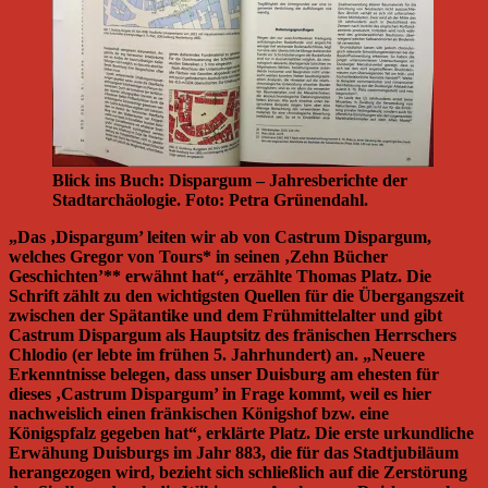
Blick ins Buch: Dispargum – Jahresberichte der
Stadtarchäologie. Foto: Petra Grünendahl.
„Das ‚Dispargum’ leiten wir ab von Castrum Dispargum,
welches Gregor von Tours* in seinen ‚Zehn Bücher
Geschichten’** erwähnt hat“, erzählte Thomas Platz. Die
Schrift zählt zu den wichtigsten Quellen für die Übergangszeit
zwischen der Spätantike und dem Frühmittelalter und gibt
Castrum Dispargum als Hauptsitz des fränischen Herrschers
Chlodio (er lebte im frühen 5. Jahrhundert) an. „Neuere
Erkenntnisse belegen, dass unser Duisburg am ehesten für
dieses ‚Castrum Dispargum’ in Frage kommt, weil es hier
nachweislich einen fränkischen Königshof bzw. eine
Königspfalz gegeben hat“, erklärte Platz. Die erste urkundliche
Erwähung Duisburgs im Jahr 883, die für das Stadtjubiläum
herangezogen wird, bezieht sich schließlich auf die Zerstörung