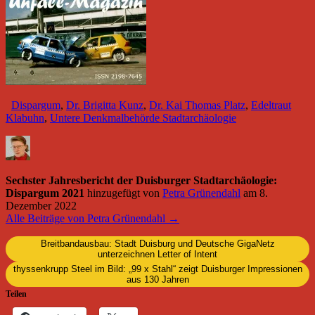
Dispargum
,
Dr. Brigitta Kunz
,
Dr. Kai Thomas Platz
,
Edeltraut
Klabuhn
,
Untere Denkmalbehörde Stadtarchäologie
Sechster Jahresbericht der Duisburger Stadtarchäologie:
Dispargum 2021
hinzugefügt von
Petra Grünendahl
am
8.
Dezember 2022
Alle Beiträge von Petra Grünendahl →
Breitbandausbau: Stadt Duisburg und Deutsche GigaNetz
unterzeichnen Letter of Intent
thyssenkrupp Steel im Bild: „99 x Stahl“ zeigt Duisburger Impressionen
aus 130 Jahren
Teilen