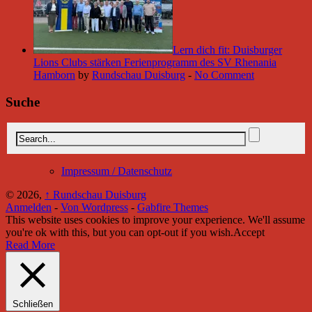
Lern dich fit: Duisburger
Lions Clubs stärken Ferienprogramm des SV Rhenania
Hamborn
by
Rundschau Duisburg
-
No Comment
Suche
Impressum / Datenschutz
© 2026,
↑
Rundschau Duisburg
Anmelden
-
Von Wordpress
-
Gabfire Themes
This website uses cookies to improve your experience. We'll assume
you're ok with this, but you can opt-out if you wish.
Accept
Read More
Schließen