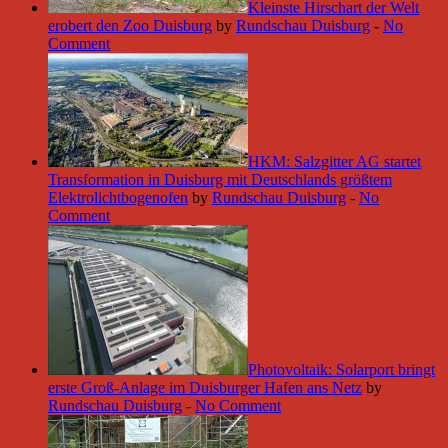
Kleinste Hirschart der Welt
erobert den Zoo Duisburg
by
Rundschau Duisburg
-
No
Comment
HKM: Salzgitter AG startet
Transformation in Duisburg mit Deutschlands größtem
Elektrolichtbogenofen
by
Rundschau Duisburg
-
No
Comment
Photovoltaik: Solarport bringt
erste Groß-Anlage im Duisburger Hafen ans Netz
by
Rundschau Duisburg
-
No Comment