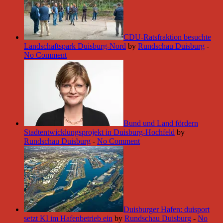
CDU-Ratsfraktion besuchte
Landschaftspark Duisburg-Nord
by
Rundschau Duisburg
-
No Comment
Bund und Land fördern
Stadtentwicklungsprojekt in Duisburg-Hochfeld
by
Rundschau Duisburg
-
No Comment
Duisburger Hafen: duisport
setzt KI im Hafenbetrieb ein
by
Rundschau Duisburg
-
No