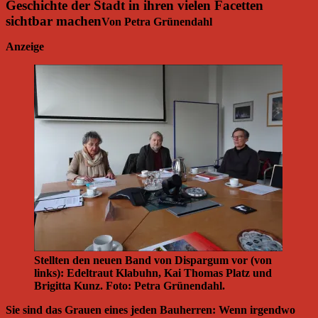
Geschichte der Stadt in ihren vielen Facetten
sichtbar machen
Von Petra Grünendahl
Anzeige
Stellten den neuen Band von Dispargum vor (von
links): Edeltraut Klabuhn, Kai Thomas Platz und
Brigitta Kunz. Foto: Petra Grünendahl.
Sie sind das Grauen eines jeden Bauherren: Wenn irgendwo