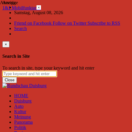
Anzeige
Anzeige
×
1&1 Mobilfunktarife
Samstag, August 08, 2026
Friend on Facebook
Follow on Twitter
Subscribe to RSS
Search
×
Search in Site
To search in site, type your keyword and hit enter
Close
HOME
Duisburg
Auto
Kultur
Meinung
Panorama
Politik