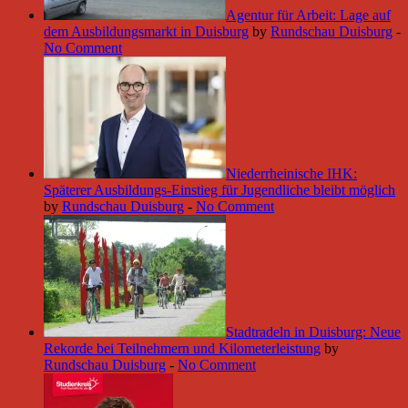
Agentur für Arbeit: Lage auf
dem Ausbildungsmarkt in Duisburg
by
Rundschau Duisburg
-
No Comment
Niederrheinische IHK:
Späterer Ausbildungs-Einstieg für Jugendliche bleibt möglich
by
Rundschau Duisburg
-
No Comment
Stadtradeln in Duisburg: Neue
Rekorde bei Teilnehmern und Kilometerleistung
by
Rundschau Duisburg
-
No Comment