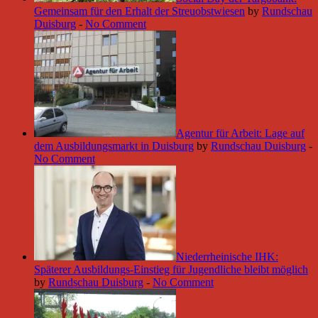
Gemeinsam für den Erhalt der Streuobstwiesen
by
Rundschau
Duisburg
-
No Comment
Agentur für Arbeit: Lage auf
dem Ausbildungsmarkt in Duisburg
by
Rundschau Duisburg
-
No Comment
Niederrheinische IHK:
Späterer Ausbildungs-Einstieg für Jugendliche bleibt möglich
by
Rundschau Duisburg
-
No Comment