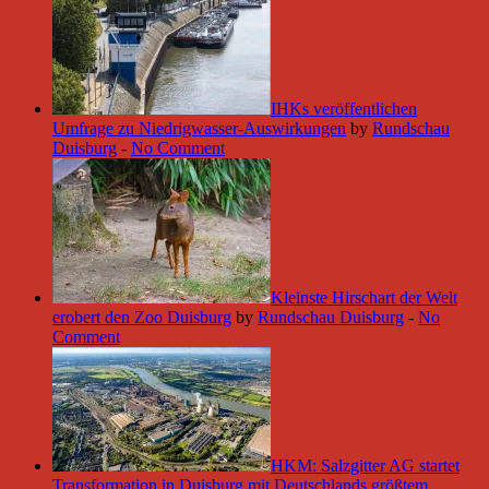
IHKs veröffentlichen
Umfrage zu Niedrigwasser-Auswirkungen
by
Rundschau
Duisburg
-
No Comment
Kleinste Hirschart der Welt
erobert den Zoo Duisburg
by
Rundschau Duisburg
-
No
Comment
HKM: Salzgitter AG startet
Transformation in Duisburg mit Deutschlands größtem