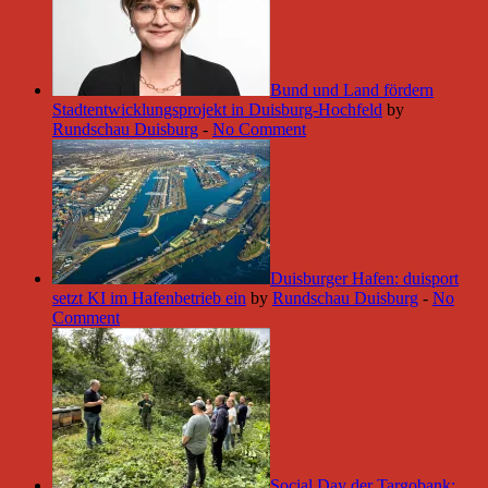
Bund und Land fördern
Stadtentwicklungsprojekt in Duisburg-Hochfeld
by
Rundschau Duisburg
-
No Comment
Duisburger Hafen: duisport
setzt KI im Hafenbetrieb ein
by
Rundschau Duisburg
-
No
Comment
Social Day der Targobank: