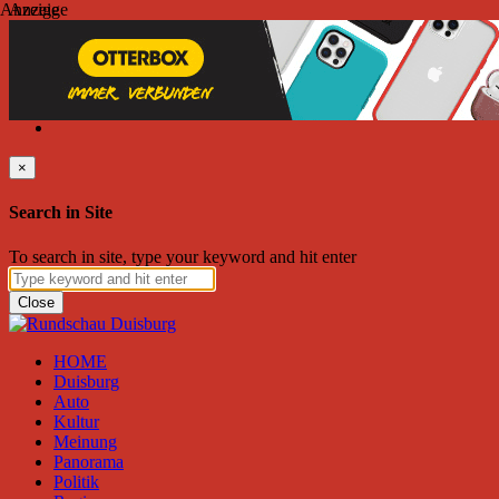
Anzeige
Anzeige
Sonntag, August 09, 2026
Friend on Facebook
Follow on Twitter
Subscribe to RSS
Search
×
Search in Site
To search in site, type your keyword and hit enter
Close
HOME
Duisburg
Auto
Kultur
Meinung
Panorama
Politik