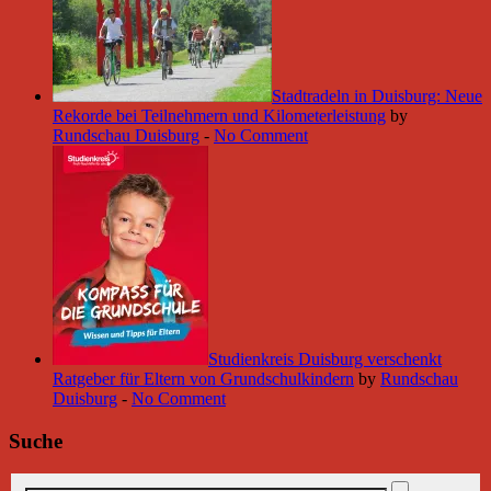
Stadtradeln in Duisburg: Neue
Rekorde bei Teilnehmern und Kilometerleistung
by
Rundschau Duisburg
-
No Comment
Studienkreis Duisburg verschenkt
Ratgeber für Eltern von Grundschulkindern
by
Rundschau
Duisburg
-
No Comment
Suche