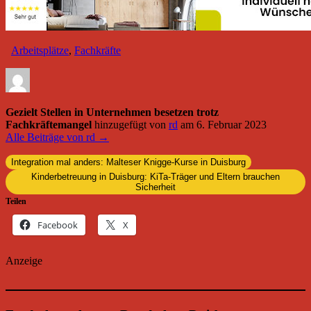
Arbeitsplätze
,
Fachkräfte
Gezielt Stellen in Unternehmen besetzen trotz
Fachkräftemangel
hinzugefügt von
rd
am
6. Februar 2023
Alle Beiträge von rd →
Integration mal anders: Malteser Knigge-Kurse in Duisburg
Kinderbetreuung in Duisburg: KiTa-Träger und Eltern brauchen
Sicherheit
Teilen
Facebook
X
Anzeige