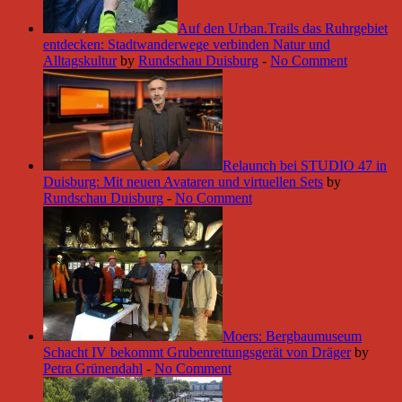
Auf den Urban.Trails das Ruhrgebiet
entdecken: Stadtwanderwege verbinden Natur und
Alltagskultur
by
Rundschau Duisburg
-
No Comment
Relaunch bei STUDIO 47 in
Duisburg: Mit neuen Avataren und virtuellen Sets
by
Rundschau Duisburg
-
No Comment
Moers: Bergbaumuseum
Schacht IV bekommt Grubenrettungsgerät von Dräger
by
Petra Grünendahl
-
No Comment