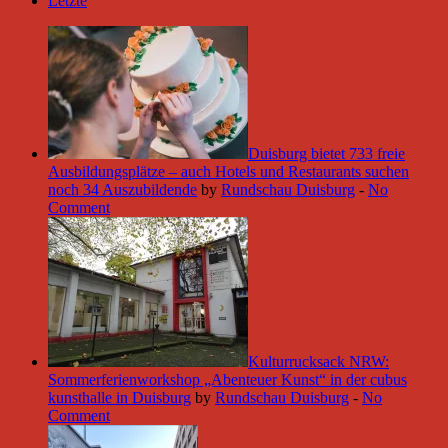
Letzte
Duisburg bietet 733 freie
Ausbildungsplätze – auch Hotels und Restaurants suchen
noch 34 Auszubildende
by
Rundschau Duisburg
-
No
Comment
Kulturrucksack NRW:
Sommerferienworkshop „Abenteuer Kunst“ in der cubus
kunsthalle in Duisburg
by
Rundschau Duisburg
-
No
Comment