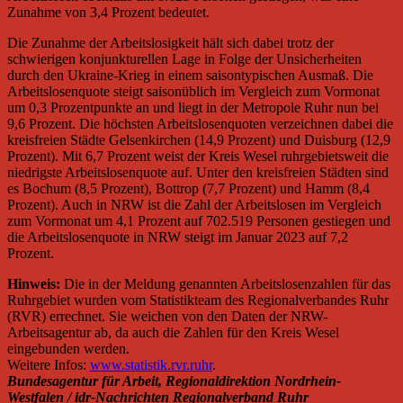
Zunahme von 3,4 Prozent bedeutet.
Die Zunahme der Arbeitslosigkeit hält sich dabei trotz der
schwierigen konjunkturellen Lage in Folge der Unsicherheiten
durch den Ukraine-Krieg in einem saisontypischen Ausmaß. Die
Arbeitslosenquote steigt saisonüblich im Vergleich zum Vormonat
um 0,3 Prozentpunkte an und liegt in der Metropole Ruhr nun bei
9,6 Prozent. Die höchsten Arbeitslosenquoten verzeichnen dabei die
kreisfreien Städte Gelsenkirchen (14,9 Prozent) und Duisburg (12,9
Prozent). Mit 6,7 Prozent weist der Kreis Wesel ruhrgebietsweit die
niedrigste Arbeitslosenquote auf. Unter den kreisfreien Städten sind
es Bochum (8,5 Prozent), Bottrop (7,7 Prozent) und Hamm (8,4
Prozent). Auch in NRW ist die Zahl der Arbeitslosen im Vergleich
zum Vormonat um 4,1 Prozent auf 702.519 Personen gestiegen und
die Arbeitslosenquote in NRW steigt im Januar 2023 auf 7,2
Prozent.
Hinweis:
Die in der Meldung genannten Arbeitslosenzahlen für das
Ruhrgebiet wurden vom Statistikteam des Regionalverbandes Ruhr
(RVR) errechnet. Sie weichen von den Daten der NRW-
Arbeitsagentur ab, da auch die Zahlen für den Kreis Wesel
eingebunden werden.
Weitere Infos:
www.statistik.rvr.ruhr
.
Bundesagentur für Arbeit, Regionaldirektion Nordrhein-
Westfalen / idr-Nachrichten Regionalverband Ruhr