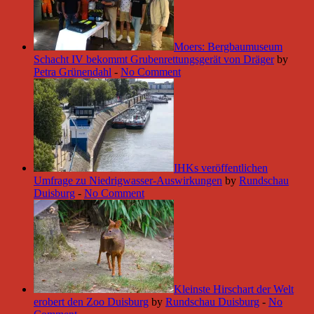
Moers: Bergbaumuseum
Schacht IV bekommt Grubenrettungsgerät von Dräger
by
Petra Grünendahl
-
No Comment
IHKs veröffentlichen
Umfrage zu Niedrigwasser-Auswirkungen
by
Rundschau
Duisburg
-
No Comment
Kleinste Hirschart der Welt
erobert den Zoo Duisburg
by
Rundschau Duisburg
-
No