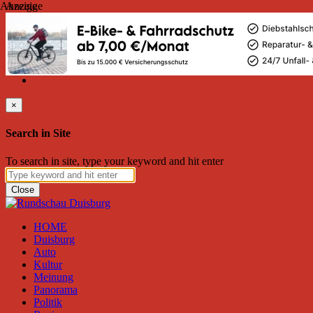
Anzeige
Anzeige
Montag, August 10, 2026
Friend on Facebook
Follow on Twitter
Subscribe to RSS
Search
×
Search in Site
To search in site, type your keyword and hit enter
Close
HOME
Duisburg
Auto
Kultur
Meinung
Panorama
Politik