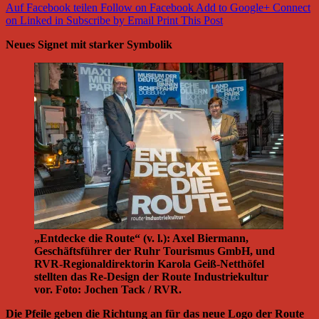
Auf Facebook teilen
Follow on Facebook
Add to Google+
Connect
on Linked in
Subscribe by Email
Print This Post
Neues Signet mit starker Symbolik
„Entdecke die Route“ (v. l.): Axel Biermann,
Geschäftsführer der Ruhr Tourismus GmbH, und
RVR-Regionaldirektorin Karola Geiß-Netthöfel
stellten das Re-Design der Route Industriekultur
vor. Foto: Jochen Tack / RVR.
Die Pfeile geben die Richtung an für das neue Logo der Route