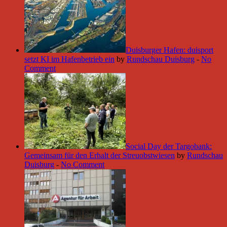
Duisburger Hafen: duisport
setzt KI im Hafenbetrieb ein
by
Rundschau Duisburg
-
No
Comment
Social Day der Targobank:
Gemeinsam für den Erhalt der Streuobstwiesen
by
Rundschau
Duisburg
-
No Comment