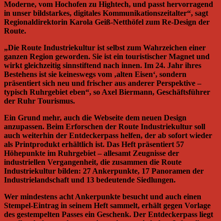
Moderne, vom Hochofen zu Hightech, und passt hervorragend
in unser bildstarkes, digitales Kommunikationszeitalter“, sagt
Regionaldirektorin Karola Geiß-Netthöfel zum Re-Design der
Route.
„Die Route Industriekultur ist selbst zum Wahrzeichen einer
ganzen Region geworden. Sie ist ein touristischer Magnet und
wirkt gleichzeitig sinnstiftend nach innen. Im 24. Jahr ihres
Bestehens ist sie keineswegs vom ‚alten Eisen‘, sondern
präsentiert sich neu und frischer aus anderer Perspektive –
typisch Ruhrgebiet eben“, so Axel Biermann, Geschäftsführer
der Ruhr Tourismus.
Ein Grund mehr, auch die Webseite dem neuen Design
anzupassen. Beim Erforschen der Route Industriekultur soll
auch weiterhin der Entdeckerpass helfen, der ab sofort wieder
als Printprodukt erhältlich ist. Das Heft präsentiert 57
Höhepunkte im Ruhrgebiet – allesamt Zeugnisse der
industriellen Vergangenheit, die zusammen die Route
Industriekultur bilden: 27 Ankerpunkte, 17 Panoramen der
Industrielandschaft und 13 bedeutende Siedlungen.
Wer mindestens acht Ankerpunkte besucht und auch einen
Stempel-Eintrag in seinem Heft sammelt, erhält gegen Vorlage
des gestempelten Passes ein Geschenk. Der Entdeckerpass liegt