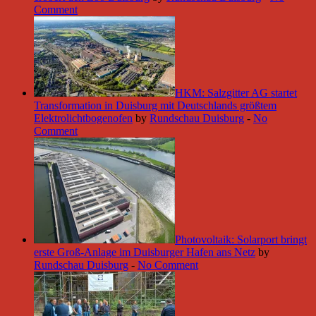
Comment
HKM: Salzgitter AG startet
Transformation in Duisburg mit Deutschlands größtem
Elektrolichtbogenofen
by
Rundschau Duisburg
-
No
Comment
Photovoltaik: Solarport bringt
erste Groß-Anlage im Duisburger Hafen ans Netz
by
Rundschau Duisburg
-
No Comment