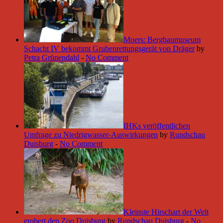
Moers: Bergbaumuseum
Schacht IV bekommt Grubenrettungsgerät von Dräger
by
Petra Grünendahl
-
No Comment
IHKs veröffentlichen
Umfrage zu Niedrigwasser-Auswirkungen
by
Rundschau
Duisburg
-
No Comment
Kleinste Hirschart der Welt
erobert den Zoo Duisburg
by
Rundschau Duisburg
-
No