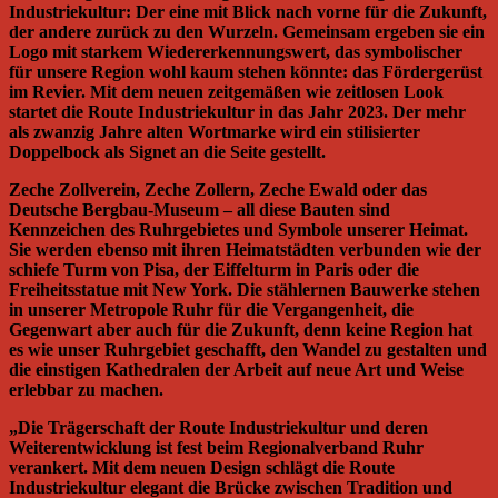
Industriekultur: Der eine mit Blick nach vorne für die Zukunft,
der andere zurück zu den Wurzeln. Gemeinsam ergeben sie ein
Logo mit starkem Wiedererkennungswert, das symbolischer
für unsere Region wohl kaum stehen könnte: das Fördergerüst
im Revier. Mit dem neuen zeitgemäßen wie zeitlosen Look
startet die Route Industriekultur in das Jahr 2023. Der mehr
als zwanzig Jahre alten Wortmarke wird ein stilisierter
Doppelbock als Signet an die Seite gestellt.
Zeche Zollverein, Zeche Zollern, Zeche Ewald oder das
Deutsche Bergbau-Museum – all diese Bauten sind
Kennzeichen des Ruhrgebietes und Symbole unserer Heimat.
Sie werden ebenso mit ihren Heimatstädten verbunden wie der
schiefe Turm von Pisa, der Eiffelturm in Paris oder die
Freiheitsstatue mit New York. Die stählernen Bauwerke stehen
in unserer Metropole Ruhr für die Vergangenheit, die
Gegenwart aber auch für die Zukunft, denn keine Region hat
es wie unser Ruhrgebiet geschafft, den Wandel zu gestalten und
die einstigen Kathedralen der Arbeit auf neue Art und Weise
erlebbar zu machen.
„Die Trägerschaft der Route Industriekultur und deren
Weiterentwicklung ist fest beim Regionalverband Ruhr
verankert. Mit dem neuen Design schlägt die Route
Industriekultur elegant die Brücke zwischen Tradition und