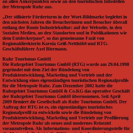
an allen Ankerpunkten sowie an den touristischen Infostellen
der Metropole Ruhr aus.
„Der stilisierte Förderturm in der Wort-Bildmarke begleitet in
den nächsten Jahren die Besucherinnen und Besucher überall
entlang der Route Industriekultur: auf der Webseite, in den
Sozialen Medien, an den Standorten und in Publikationen wie
dem Entdeckerpass“, so das gemeinsame Fazit von
Regionaldirektorin Karola Geiß-Netthöfel und RTG-
Geschäftsführer Axel Biermann.
Ruhr Tourismus GmbH
Die Ruhrgebiet Tourismus GmbH (RTG) wurde am 29.04.1998
gegründet mit dem Ziel der Bündelung von
Produktentwicklung, Marketing und Vertrieb und der
Entwicklung eines eigenständigen touristischen Regionalprofils
für die Metropole Ruhr. Zum Dezember 2002 hatte die
Ruhrgebiet Tourismus GmbH & Co.KG das operative Geschäft
der Ruhrgebiet Tourismus GmbH übernommen. Seit April
2009 firmiert die Gesellschaft als Ruhr Tourismus GmbH. Der
Auftrag der RTG ist es, ein eigenständiges touristisches
Regionalprofil zu entwickeln sowie die Bündelung von
Produktentwicklung, Marketing und Vertrieb zur Profilierung
der Metropole Ruhr als neues und modernes Reiseziel
voranzutreiben. Als Informations- und Koordinierungsstelle für