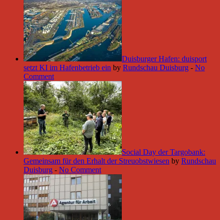
Duisburger Hafen: duisport
setzt KI im Hafenbetrieb ein
by
Rundschau Duisburg
-
No
Comment
Social Day der Targobank:
Gemeinsam für den Erhalt der Streuobstwiesen
by
Rundschau
Duisburg
-
No Comment