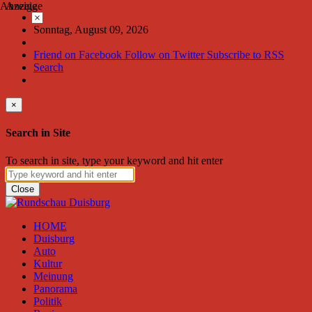
Anzeige
Anzeige
×
Sonntag, August 09, 2026
Friend on Facebook
Follow on Twitter
Subscribe to RSS
Search
×
Search in Site
To search in site, type your keyword and hit enter
Close
HOME
Duisburg
Auto
Kultur
Meinung
Panorama
Politik