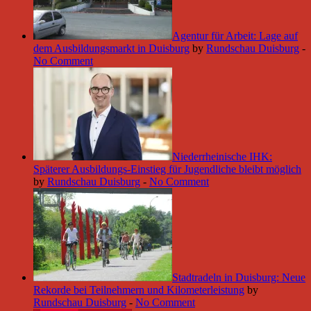
Agentur für Arbeit: Lage auf
dem Ausbildungsmarkt in Duisburg
by
Rundschau Duisburg
-
No Comment
Niederrheinische IHK:
Späterer Ausbildungs-Einstieg für Jugendliche bleibt möglich
by
Rundschau Duisburg
-
No Comment
Stadtradeln in Duisburg: Neue
Rekorde bei Teilnehmern und Kilometerleistung
by
Rundschau Duisburg
-
No Comment