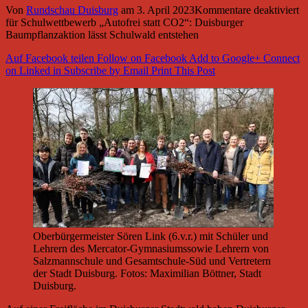
Von
Rundschau Duisburg
am
3. April 2023
Kommentare deaktiviert
für Schulwettbewerb „Autofrei statt CO2“: Duisburger
Baumpflanzaktion lässt Schulwald entstehen
Auf Facebook teilen
Follow on Facebook
Add to Google+
Connect
on Linked in
Subscribe by Email
Print This Post
Oberbürgermeister Sören Link (6.v.r.) mit Schüler und
Lehrern des Mercator-Gymnasiumssowie Lehrern von
Salzmannschule und Gesamtschule-Süd und Vertretern
der Stadt Duisburg. Fotos: Maximilian Böttner, Stadt
Duisburg.