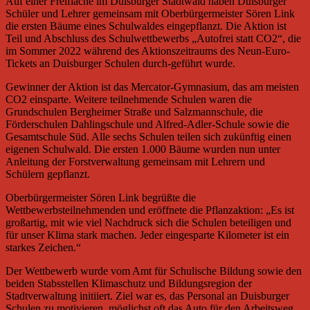
Auf einer Freifläche im Duisburger Stadtwald haben Duisburger
Schüler und Lehrer gemeinsam mit Oberbürgermeister Sören Link
die ersten Bäume eines Schulwaldes eingepflanzt. Die Aktion ist
Teil und Abschluss des Schulwettbewerbs „Autofrei statt CO2“, die
im Sommer 2022 während des Aktionszeitraums des Neun-Euro-
Tickets an Duisburger Schulen durch-geführt wurde.
Gewinner der Aktion ist das Mercator-Gymnasium, das am meisten
CO2 einsparte. Weitere teilnehmende Schulen waren die
Grundschulen Bergheimer Straße und Salzmannschule, die
Förderschulen Dahlingschule und Alfred-Adler-Schule sowie die
Gesamtschule Süd. Alle sechs Schulen teilen sich zukünftig einen
eigenen Schulwald. Die ersten 1.000 Bäume wurden nun unter
Anleitung der Forstverwaltung gemeinsam mit Lehrern und
Schülern gepflanzt.
Oberbürgermeister Sören Link begrüßte die
Wettbewerbsteilnehmenden und eröffnete die Pflanzaktion: „Es ist
großartig, mit wie viel Nachdruck sich die Schulen beteiligen und
für unser Klima stark machen. Jeder eingesparte Kilometer ist ein
starkes Zeichen.“
Der Wettbewerb wurde vom Amt für Schulische Bildung sowie den
beiden Stabsstellen Klimaschutz und Bildungsregion der
Stadtverwaltung initiiert. Ziel war es, das Personal an Duisburger
Schulen zu motivieren, möglichst oft das Auto für den Arbeitsweg