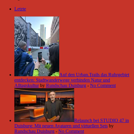
Letzte
Auf den Urban.Trails das Ruhrgebiet
entdecken: Stadtwanderwege verbinden Natur und
Alltagskultur
by
Rundschau Duisburg
-
No Comment
Relaunch bei STUDIO 47 in
Duisburg: Mit neuen Avataren und virtuellen Sets
by
Rundschau Duisburg
-
No Comment