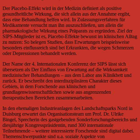
Der Placebo-Effekt wird in der Medizin definiert als positive
gesundheitliche Wirkung, die sich allein aus der Annahme ergibt,
dass eine Behandlung helfen wird. In Zulassungsverfahren für
Medikamente versucht man ihn auszuschließen, um allein die
pharmakologische Wirkung eines Präparats zu ergründen. Ziel der
SIPS-Mitglieder ist es, Placebo-Effekte bewusst im klinischen Alltag
zu nutzen: So belegen Studien, dass Erwartungen beispielsweise
besonders einflussreich sind bei Erkrankten, die wegen Schmerzen
oder Depressionen behandelt werden.
Der Name der 4. Internationalen Konferenz der SIPS lässt sich
übersetzen als Der Einfluss von Erwartung auf die Wirksamkeit
medizinischer Behandlungen – aus dem Labor ans Klinikbett und
zurück. Er beschreibt den interdisziplinären Charakter dieses
Gebiets, in dem Forschende aus klinischen und
grundlagenwissenschaftlichen sowie aus angrenzenden
therapeutischen Bereichen zusammenarbeiten.
In den ehemaligen Industrieanlagen des Landschaftsparks Nord in
Duisburg erwartet das Organisationsteam um Prof. Dr. Ulrike
Bingel, Sprecherin des gastgebenden Sonderforschungsbereichs und
diesjährige Kongresspräsidentin, rund 300 internationale
Teilnehmende – weitere interessierte Forschende sind digital dabei.
Themenschwerpunkte sind u.a. soziale Aspekte von