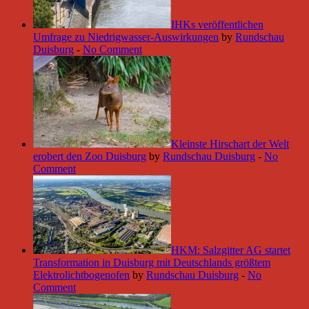
IHKs veröffentlichen
Umfrage zu Niedrigwasser-Auswirkungen
by
Rundschau
Duisburg
-
No Comment
Kleinste Hirschart der Welt
erobert den Zoo Duisburg
by
Rundschau Duisburg
-
No
Comment
HKM: Salzgitter AG startet
Transformation in Duisburg mit Deutschlands größtem
Elektrolichtbogenofen
by
Rundschau Duisburg
-
No
Comment