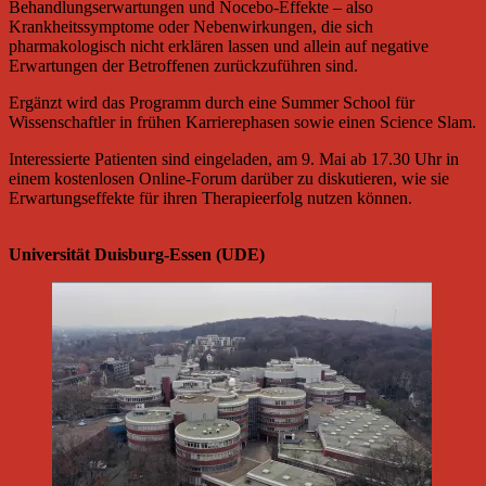
Behandlungserwartungen und Nocebo-Effekte – also
Krankheitssymptome oder Nebenwirkungen, die sich
pharmakologisch nicht erklären lassen und allein auf negative
Erwartungen der Betroffenen zurückzuführen sind.
Ergänzt wird das Programm durch eine Summer School für
Wissenschaftler in frühen Karrierephasen sowie einen Science Slam.
Interessierte Patienten sind eingeladen, am 9. Mai ab 17.30 Uhr in
einem kostenlosen Online-Forum darüber zu diskutieren, wie sie
Erwartungseffekte für ihren Therapieerfolg nutzen können.
Universität Duisburg-Essen (UDE)