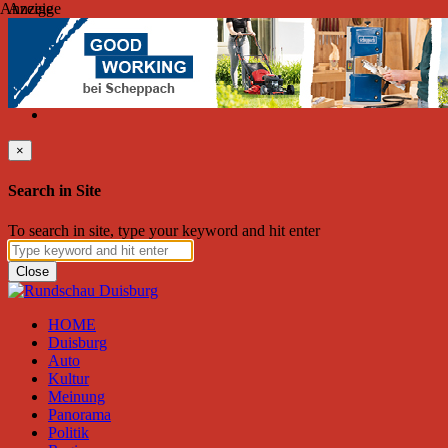
Anzeige
Anzeige
Samstag, August 08, 2026
Friend on Facebook
Follow on Twitter
Subscribe to RSS
Search
×
Search in Site
To search in site, type your keyword and hit enter
Close
HOME
Duisburg
Auto
Kultur
Meinung
Panorama
Politik