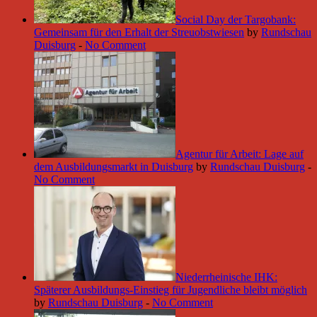
Social Day der Targobank:
Gemeinsam für den Erhalt der Streuobstwiesen
by
Rundschau
Duisburg
-
No Comment
Agentur für Arbeit: Lage auf
dem Ausbildungsmarkt in Duisburg
by
Rundschau Duisburg
-
No Comment
Niederrheinische IHK:
Späterer Ausbildungs-Einstieg für Jugendliche bleibt möglich
by
Rundschau Duisburg
-
No Comment