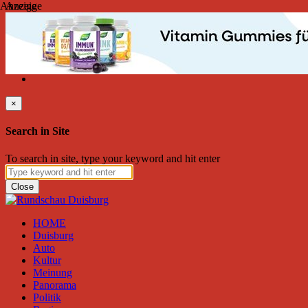
Anzeige
Anzeige
Donnerstag, August 06, 2026
Friend on Facebook
Follow on Twitter
Subscribe to RSS
Search
×
Search in Site
To search in site, type your keyword and hit enter
Close
HOME
Duisburg
Auto
Kultur
Meinung
Panorama
Politik