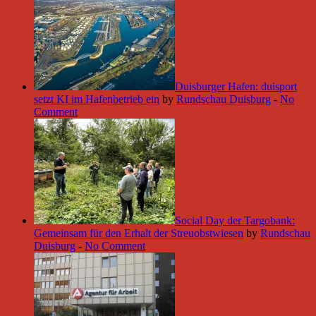
Duisburger Hafen: duisport
setzt KI im Hafenbetrieb ein
by
Rundschau Duisburg
-
No
Comment
Social Day der Targobank:
Gemeinsam für den Erhalt der Streuobstwiesen
by
Rundschau
Duisburg
-
No Comment