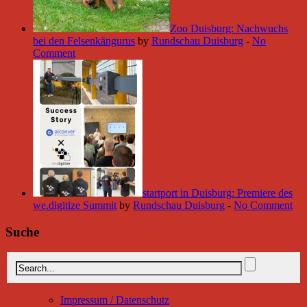
Zoo Duisburg: Nachwuchs
bei den Felsenkängurus
by
Rundschau Duisburg
-
No
Comment
startport in Duisburg: Premiere des
we.digitize Summit
by
Rundschau Duisburg
-
No Comment
Suche
Impressum / Datenschutz