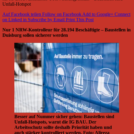
Unfall-Hotspot
Auf Facebook teilen
Follow on Facebook
Add to Google+
Connect
on Linked in
Subscribe by Email
Print This Post
Nur 1 NRW-Kontrolleur für 28.194 Beschäftigte – Baustellen in
Duisburg sollen sicherer werden
Besser auf Nummer sicher gehen: Baustellen sind
Unfall-Hotspots, warnt die IG BAU. Der
Arbeitsschutz sollte deshalb Priorität haben und
auch stärker kontrolliert werden. Foto: Alireza