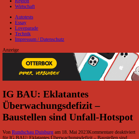
Region
Wirtschaft
Autotests
Essay
Loveparade
Technik
Impressum / Datenschutz
Anzeige
IG BAU: Eklatantes
Überwachungsdefizit –
Baustellen sind Unfall-Hotspot
Von
Rundschau Duisburg
am
18. Mai 2023
Kommentare deaktiviert
für IG BAU: Eklatantes Überwachungsdefizit – Baustellen sind