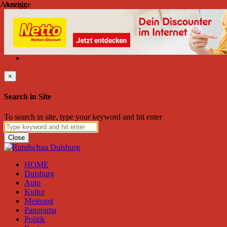
Anzeige
Anzeige
Freitag, August 07, 2026
Friend on Facebook
Follow on Twitter
Subscribe to RSS
Search
×
Search in Site
To search in site, type your keyword and hit enter
Close
HOME
Duisburg
Auto
Kultur
Meinung
Panorama
Politik