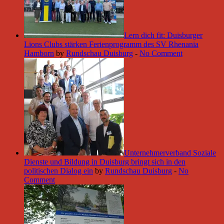
Lern dich fit: Duisburger
Lions Clubs stärken Ferienprogramm des SV Rhenania
Hamborn
by
Rundschau Duisburg
-
No Comment
Unternehmerverband Soziale
Dienste und Bildung in Duisburg bringt sich in den
politischen Dialog ein
by
Rundschau Duisburg
-
No
Comment