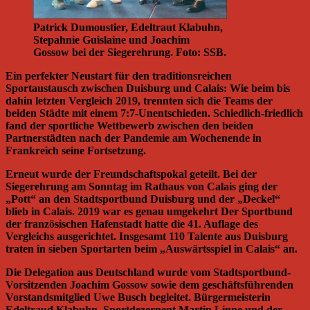
Patrick Dumoustier, Edeltraut Klabuhn,
Stepahnie Guislaine und Joachim
Gossow bei der Siegerehrung. Foto: SSB.
Ein perfekter Neustart für den traditionsreichen
Sportaustausch zwischen Duisburg und Calais: Wie beim bis
dahin letzten Vergleich 2019, trennten sich die Teams der
beiden Städte mit einem 7:7-Unentschieden. Schiedlich-friedlich
fand der sportliche Wettbewerb zwischen den beiden
Partnerstädten nach der Pandemie am Wochenende in
Frankreich seine Fortsetzung.
Erneut wurde der Freundschaftspokal geteilt. Bei der
Siegerehrung am Sonntag im Rathaus von Calais ging der
„Pott“ an den Stadtsportbund Duisburg und der „Deckel“
blieb in Calais. 2019 war es genau umgekehrt Der Sportbund
der französischen Hafenstadt hatte die 41. Auflage des
Vergleichs ausgerichtet. Insgesamt 110 Talente aus Duisburg
traten in sieben Sportarten beim „Auswärtsspiel in Calais“ an.
Die Delegation aus Deutschland wurde vom Stadtsportbund-
Vorsitzenden Joachim Gossow sowie dem geschäftsführenden
Vorstandsmitglied Uwe Busch begleitet. Bürgermeisterin
Edeltraud Klabuhn, Sportdezernent Martin Linne und der