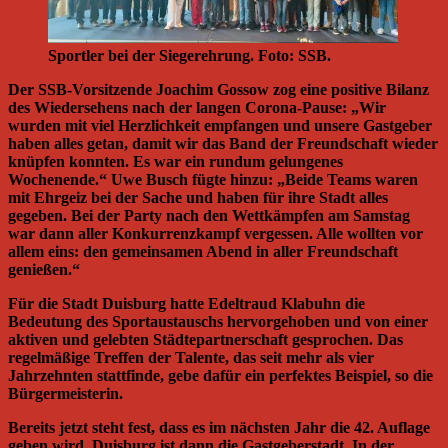
Sportler bei der Siegerehrung. Foto: SSB.
Der SSB-Vorsitzende Joachim Gossow zog eine positive Bilanz
des Wiedersehens nach der langen Corona-Pause: „Wir
wurden mit viel Herzlichkeit empfangen und unsere Gastgeber
haben alles getan, damit wir das Band der Freundschaft wieder
knüpfen konnten. Es war ein rundum gelungenes
Wochenende.“ Uwe Busch fügte hinzu: „Beide Teams waren
mit Ehrgeiz bei der Sache und haben für ihre Stadt alles
gegeben. Bei der Party nach den Wettkämpfen am Samstag
war dann aller Konkurrenzkampf vergessen. Alle wollten vor
allem eins: den gemeinsamen Abend in aller Freundschaft
genießen.“
Für die Stadt Duisburg hatte Edeltraud Klabuhn die
Bedeutung des Sportaustauschs hervorgehoben und von einer
aktiven und gelebten Städtepartnerschaft gesprochen. Das
regelmäßige Treffen der Talente, das seit mehr als vier
Jahrzehnten stattfinde, gebe dafür ein perfektes Beispiel, so die
Bürgermeisterin.
Bereits jetzt steht fest, dass es im nächsten Jahr die 42. Auflage
geben wird. Duisburg ist dann die Gastgeberstadt. In der