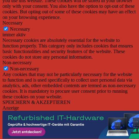
you use this website. These cookies will be stored in your browser
only with your consent. You also have the option to opt-out of these
cookies. But opting out of some of these cookies may have an effect
on your browsing experience.
Necessary
Necessary
immer aktiv
Necessary cookies are absolutely essential for the website to
function properly. This category only includes cookies that ensures
basic functionalities and security features of the website. These
cookies do not store any personal information.
Non-necessary
Non-necessary
Any cookies that may not be particularly necessary for the website
to function and is used specifically to collect user personal data via
analytics, ads, other embedded contents are termed as non-necessary
cookies. It is mandatory to procure user consent prior to running
these cookies on your website.
SPEICHERN & AKZEPTIEREN
Anzeige