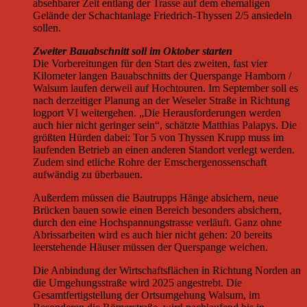
absehbarer Zeit entlang der Trasse auf dem ehemaligen
Gelände der Schachtanlage Friedrich-Thyssen 2/5 ansiedeln
sollen.
Zweiter Bauabschnitt soll im Oktober starten
Die Vorbereitungen für den Start des zweiten, fast vier
Kilometer langen Bauabschnitts der Querspange Hamborn /
Walsum laufen derweil auf Hochtouren. Im September soll es
nach derzeitiger Planung an der Weseler Straße in Richtung
logport VI weitergehen. „Die Herausforderungen werden
auch hier nicht geringer sein“, schätzte Matthias Palapys. Die
größten Hürden dabei: Tor 5 von Thyssen Krupp muss im
laufenden Betrieb an einen anderen Standort verlegt werden.
Zudem sind etliche Rohre der Emschergenossenschaft
aufwändig zu überbauen.
Außerdem müssen die Bautrupps Hänge absichern, neue
Brücken bauen sowie einen Bereich besonders absichern,
durch den eine Hochspannungstrasse verläuft. Ganz ohne
Abrissarbeiten wird es auch hier nicht gehen: 20 bereits
leerstehende Häuser müssen der Querspange weichen.
Die Anbindung der Wirtschaftsflächen in Richtung Norden an
die Umgehungsstraße wird 2025 angestrebt. Die
Gesamtfertigstellung der Ortsumgehung Walsum, im