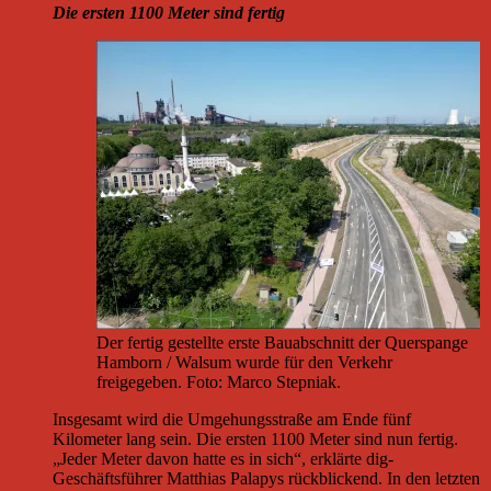
Die ersten 1100 Meter sind fertig
Der fertig gestellte erste Bauabschnitt der Querspange
Hamborn / Walsum wurde für den Verkehr
freigegeben. Foto: Marco Stepniak.
Insgesamt wird die Umgehungsstraße am Ende fünf
Kilometer lang sein. Die ersten 1100 Meter sind nun fertig.
„Jeder Meter davon hatte es in sich“, erklärte dig-
Geschäftsführer Matthias Palapys rückblickend. In den letzten