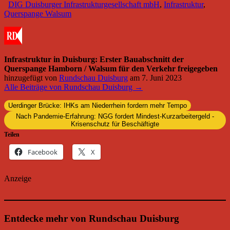
DIG Duisburger Infrastrukturgesellschaft mbH
,
Infrastruktur
,
Querspange Walsum
Infrastruktur in Duisburg: Erster Bauabschnitt der
Querspange Hamborn / Walsum für den Verkehr freigegeben
hinzugefügt von
Rundschau Duisburg
am
7. Juni 2023
Alle Beiträge von Rundschau Duisburg →
Uerdinger Brücke: IHKs am Niederrhein fordern mehr Tempo
Nach Pandemie-Erfahrung: NGG fordert Mindest-Kurzarbeitergeld -
Krisenschutz für Beschäftigte
Teilen
Facebook
X
Anzeige
Entdecke mehr von Rundschau Duisburg