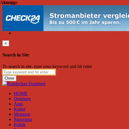
Anzeige
Anzeige
Samstag, August 08, 2026
Friend on Facebook
Follow on Twitter
Subscribe to RSS
Search
×
Search in Site
To search in site, type your keyword and hit enter
Close
HOME
Duisburg
Auto
Kultur
Meinung
Panorama
Politik