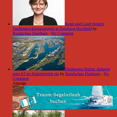
Bund und Land fördern
Stadtentwicklungsprojekt in Duisburg-Hochfeld
by
Rundschau Duisburg
-
No Comment
Duisburger Hafen: duisport
setzt KI im Hafenbetrieb ein
by
Rundschau Duisburg
-
No
Comment
Anzeige