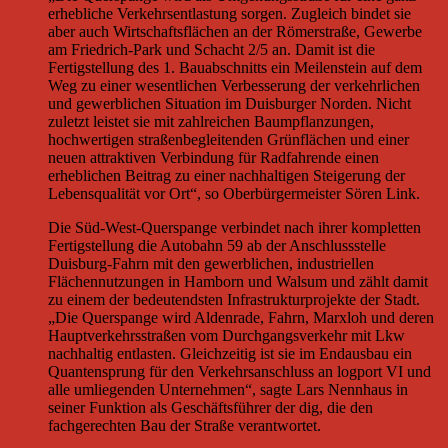
erhebliche Verkehrsentlastung sorgen. Zugleich bindet sie
aber auch Wirtschaftsflächen an der Römerstraße, Gewerbe
am Friedrich-Park und Schacht 2/5 an. Damit ist die
Fertigstellung des 1. Bauabschnitts ein Meilenstein auf dem
Weg zu einer wesentlichen Verbesserung der verkehrlichen
und gewerblichen Situation im Duisburger Norden. Nicht
zuletzt leistet sie mit zahlreichen Baumpflanzungen,
hochwertigen straßenbegleitenden Grünflächen und einer
neuen attraktiven Verbindung für Radfahrende einen
erheblichen Beitrag zu einer nachhaltigen Steigerung der
Lebensqualität vor Ort“, so Oberbürgermeister Sören Link.
Die Süd-West-Querspange verbindet nach ihrer kompletten
Fertigstellung die Autobahn 59 ab der Anschlussstelle
Duisburg-Fahrn mit den gewerblichen, industriellen
Flächennutzungen in Hamborn und Walsum und zählt damit
zu einem der bedeutendsten Infrastrukturprojekte der Stadt.
„Die Querspange wird Aldenrade, Fahrn, Marxloh und deren
Hauptverkehrsstraßen vom Durchgangsverkehr mit Lkw
nachhaltig entlasten. Gleichzeitig ist sie im Endausbau ein
Quantensprung für den Verkehrsanschluss an logport VI und
alle umliegenden Unternehmen“, sagte Lars Nennhaus in
seiner Funktion als Geschäftsführer der dig, die den
fachgerechten Bau der Straße verantwortet.