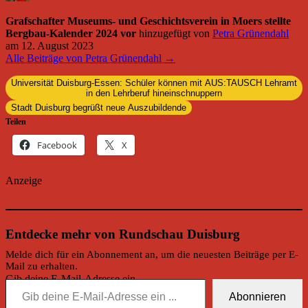
Grafschafter Museums- und Geschichtsverein in Moers stellte
Bergbau-Kalender 2024 vor
hinzugefügt von
Petra Grünendahl
am
12. August 2023
Alle Beiträge von Petra Grünendahl →
Universität Duisburg-Essen: Schüler können mit AUS:TAUSCH Lehramt
in den Lehrberuf hineinschnuppern
Stadt Duisburg begrüßt neue Auszubildende
Teilen
Facebook
X
Anzeige
Entdecke mehr von Rundschau Duisburg
Melde dich für ein Abonnement an, um die neuesten Beiträge per E-
Mail zu erhalten.
Gib deine E-Mail-Adresse ein ...
Abonnieren