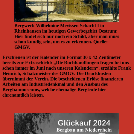
Bergwerk Wilhelmine Mevissen Schacht I in
Rheinhausen im heutigen Gewerbegebiet Oestrum:
Hier findet sich nur noch ein Schild, aber man muss
schon kundig sein, um es zu erkennen. Quelle:
GMGV.
Erschienen ist der Kalender im Format 30 x 42 Zentimeter
bereits zur Extraschicht: „Die Buchhandlungen fragen bei uns
schon immer im Juni nach unseren Kalendern“, erzählte Frank
Heinrich, Schatzmeister des GMGV. Die Druckkosten
übernimmt der Verein. Die bescheidenen Erlöse finanzieren
Arbeiten am Industriedenkmal und den Ausbau des
Bergbaumuseums, welche ehemalige Bergleute hier
ehrenamtlich leisten.