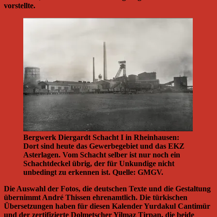
vorstellte.
Bergwerk Diergardt Schacht I in Rheinhausen:
Dort sind heute das Gewerbegebiet und das EKZ
Asterlagen. Vom Schacht selber ist nur noch ein
Schachtdeckel übrig, der für Unkundige nicht
unbedingt zu erkennen ist. Quelle: GMGV.
Die Auswahl der Fotos, die deutschen Texte und die Gestaltung
übernimmt André Thissen ehrenamtlich. Die türkischen
Übersetzungen haben für diesen Kalender Yurdakul Cantimür
und der zertifizierte Dolmetscher Yilmaz Tirpan, die beide