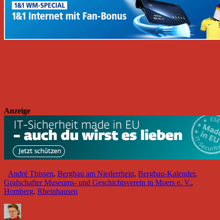
Anzeige
André Thissen
,
Bergbau am Niederrhein
,
Bergbau-Kalender
,
Grafschafter Museums- und Geschichtsverein in Moers e. V.
,
Homberg
,
Rheinhausen