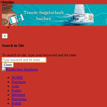
Anzeige
Anzeige
Freitag, August 07, 2026
Friend on Facebook
Follow on Twitter
Subscribe to RSS
Search
×
Search in Site
To search in site, type your keyword and hit enter
Close
HOME
Duisburg
Auto
Kultur
Meinung
Panorama
Politik