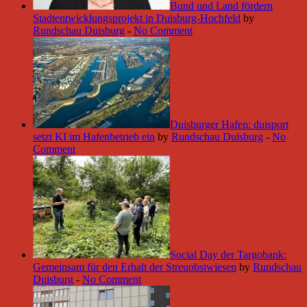
Bund und Land fördern
Stadtentwicklungsprojekt in Duisburg-Hochfeld
by
Rundschau Duisburg
-
No Comment
Duisburger Hafen: duisport
setzt KI im Hafenbetrieb ein
by
Rundschau Duisburg
-
No
Comment
Social Day der Targobank:
Gemeinsam für den Erhalt der Streuobstwiesen
by
Rundschau
Duisburg
-
No Comment