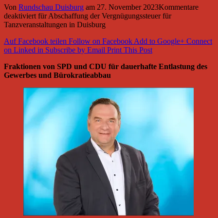
Von
Rundschau Duisburg
am
27. November 2023
Kommentare
deaktiviert
für Abschaffung der Vergnügungssteuer für
Tanzveranstaltungen in Duisburg
Auf Facebook teilen
Follow on Facebook
Add to Google+
Connect
on Linked in
Subscribe by Email
Print This Post
Fraktionen von SPD und CDU für dauerhafte Entlastung des
Gewerbes und Bürokratieabbau