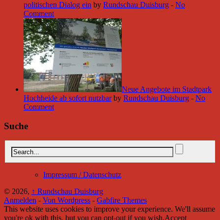
politischen Dialog ein
by
Rundschau Duisburg
-
No
Comment
Neue Angebote im Stadtpark
Hochheide ab sofort nutzbar
by
Rundschau Duisburg
-
No
Comment
Suche
Impressum / Datenschutz
© 2026,
↑
Rundschau Duisburg
Anmelden
-
Von Wordpress
-
Gabfire Themes
This website uses cookies to improve your experience. We'll assume
you're ok with this, but you can opt-out if you wish.
Accept