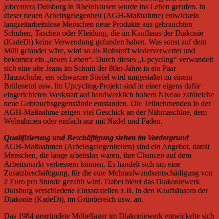
jobcenters Duisburg in Rheinhausen wurde ins Leben gerufen. In
dieser neuen Arbeitsgelegenheit (AGH-Maßnahme) entwickeln
langzeitarbeitslose Menschen neue Produkte aus gebrauchten
Schuhen, Taschen oder Kleidung, die im Kaufhaus der Diakonie
(KadeDi) keine Verwendung gefunden haben. Was sonst auf dem
Müll gelandet wäre, wird so als Rohstoff wiederverwertet und
bekommt ein „neues Leben“. Durch dieses „Upcycling“ verwandelt
sich eine alte Jeans im Schnitt der 80er-Jahre in ein Paar
Hausschuhe, ein schwarzer Stiefel wird umgestaltet zu einem
Brillenetui usw. Im Upcycling-Projekt sind in einer eigens dafür
eingerichteten Werkstatt auf handwerklich hohem Niveau zahlreiche
neue Gebrauchsgegenstände entstanden. Die Teilnehmenden in der
AGH-Maßnahme zeigen viel Geschick an der Nähmaschine, dem
Webrahmen oder einfach nur mit Nadel und Faden.
Qualifizierung und Beschäftigung stehen im Vordergrund
AGH-Maßnahmen (Arbeitsgelegenheiten) sind ein Angebot, damit
Menschen, die lange arbeitslos waren, ihre Chancen auf dem
Arbeitsmarkt verbessern können. Es handelt sich um eine
Zusatzbeschäftigung, für die eine Mehraufwandsentschädigung von
2 Euro pro Stunde gezahlt wird. Dabei bietet das Diakoniewerk
Duisburg verschiedene Einsatzstellen z.B. in den Kaufhäusern der
Diakonie (KadeDi), im Grünbereich usw. an.
Das 1984 gegründete Möbellager im Diakoniewerk entwickelte sich