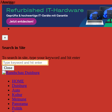
Anzeige
Anzeige
Freitag, August 07, 2026
Friend on Facebook
Follow on Twitter
Subscribe to RSS
Search
×
Search in Site
To search in site, type your keyword and hit enter
Close
HOME
Duisburg
Auto
Kultur
Meinung
Panorama
Politik