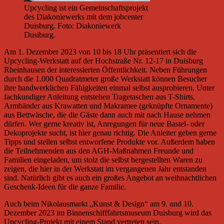
Upcycling ist ein Gemeinschaftsprojekt
des Diakoniewerks mit dem jobcenter
Duisburg. Foto: Diakoniewerk
Dusiburg.
Am 1. Dezember 2023 von 10 bis 18 Uhr präsentiert sich die
Upcycling-Werkstatt auf der Hochstraße Nr. 12-17 in Duisburg
Rheinhausen der interessierten Öffentlichkeit. Neben Führungen
durch die 1.000 Quadratmeter große Werkstatt können Besucher
ihre handwerklichen Fähigkeiten einmal selbst ausprobieren. Unter
fachkundiger Anleitung entstehen Tragetaschen aus T-Shirts,
Armbänder aus Krawatten und Makramee (geknüpfte Ornamente)
aus Bettwäsche, die die Gäste dann auch mit nach Hause nehmen
dürfen. Wer gerne kreativ ist, Anregungen für neue Bastel- oder
Dekoprojekte sucht, ist hier genau richtig. Die Anleiter geben gerne
Tipps und stellen selbst entworfene Produkte vor. Außerdem haben
die Teilnehmenden aus den AGH-Maßnahmen Freunde und
Familien eingeladen, um stolz die selbst hergestellten Waren zu
zeigen, die hier in der Werkstatt im vergangenen Jahr entstanden
sind. Natürlich gibt es auch ein großes Angebot an weihnachtlichen
Geschenk-Ideen für die ganze Familie.
Auch beim Nikolausmarkt „Kunst & Design“ am 9. und 10.
Dezember 2023 im Binnenschifffahrtsmuseum Duisburg wird das
Upcycling-Projekt mit einem Stand vertreten sein.