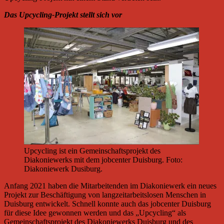
Das Upcycling-Projekt stellt sich vor
Upcycling ist ein Gemeinschaftsprojekt des
Diakoniewerks mit dem jobcenter Duisburg. Foto:
Diakoniewerk Dusiburg.
Anfang 2021 haben die Mitarbeitenden im Diakoniewerk ein neues
Projekt zur Beschäftigung von langzeitarbeitslosen Menschen in
Duisburg entwickelt. Schnell konnte auch das jobcenter Duisburg
für diese Idee gewonnen werden und das „Upcycling“ als
Gemeinschaftsprojekt des Diakoniewerks Duisburg und des