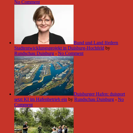
No Comment
Bund und Land fördern
Stadtentwicklungsprojekt in Duisburg-Hochfeld
by
Rundschau Duisburg
-
No Comment
Duisburger Hafen: duisport
setzt KI im Hafenbetrieb ein
by
Rundschau Duisburg
-
No
Comment