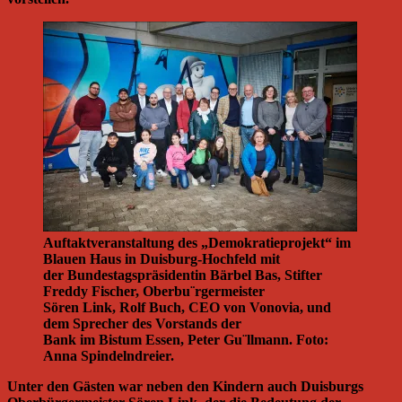
Auftaktveranstaltung des „Demokratieprojekt“ im
Blauen Haus in Duisburg-Hochfeld mit
der Bundestagspräsidentin Bärbel Bas, Stifter
Freddy Fischer, Oberbu¨rgermeister
Sören Link, Rolf Buch, CEO von Vonovia, und
dem Sprecher des Vorstands der
Bank im Bistum Essen, Peter Gu¨llmann. Foto:
Anna Spindelndreier.
Unter den Gästen war neben den Kindern auch Duisburgs