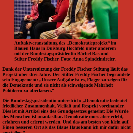
Auftaktveranstaltung des „Demokratieprojekt“ im
Blauen Haus in Duisburg Hochfeld unter anderem
mit der Bundestagspräsidentin Bärbel Bas und
Stifter Freddy Fischer. Foto: Anna Spindelndreier.
Dank der Unterstützung der Freddy Fischer Stiftung läuft das
Projekt über drei Jahre. Der Stifter Freddy Fischer begründete
sein Engagement: „Unsere Aufgabe ist es, Flagge zu zeigen für
die Demokratie und sie nicht als schweigende Mehrheit
Politikern zu überlassen.“
Die Bundestagspräsidentin unterstrich: „Demokratie bedeutet
friedlicher Zusammenhalt, Vielfalt und Respekt voreinander.
Dies ist mit Artikel eins des Grundgesetzes gemeint: Die Würde
des Menschen ist unantastbar. Demokratie muss aber erlebt,
erfahren und erlernt werden. Und das am besten von klein auf.
Einen besseren Ort als das Blaue Haus kann ich mir dafür nicht
vorstellen.“