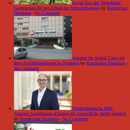
Social Day der Targobank:
Gemeinsam für den Erhalt der Streuobstwiesen
by
Rundschau
Duisburg
-
No Comment
Agentur für Arbeit: Lage auf
dem Ausbildungsmarkt in Duisburg
by
Rundschau Duisburg
-
No Comment
Niederrheinische IHK:
Späterer Ausbildungs-Einstieg für Jugendliche bleibt möglich
by
Rundschau Duisburg
-
No Comment