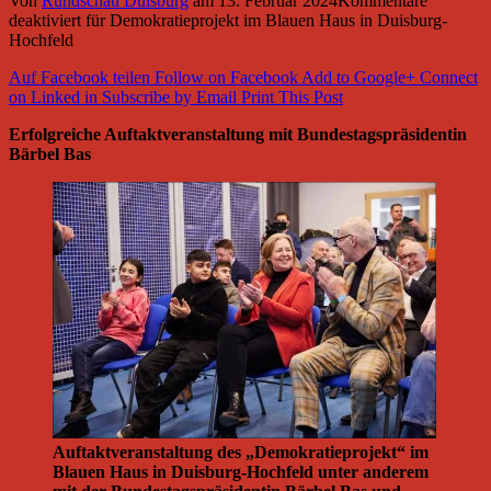
Von
Rundschau Duisburg
am
13. Februar 2024
Kommentare
deaktiviert
für Demokratieprojekt im Blauen Haus in Duisburg-
Hochfeld
Auf Facebook teilen
Follow on Facebook
Add to Google+
Connect
on Linked in
Subscribe by Email
Print This Post
Erfolgreiche Auftaktveranstaltung mit Bundestagspräsidentin
Bärbel Bas
Auftaktveranstaltung des „Demokratieprojekt“ im
Blauen Haus in Duisburg-Hochfeld unter anderem