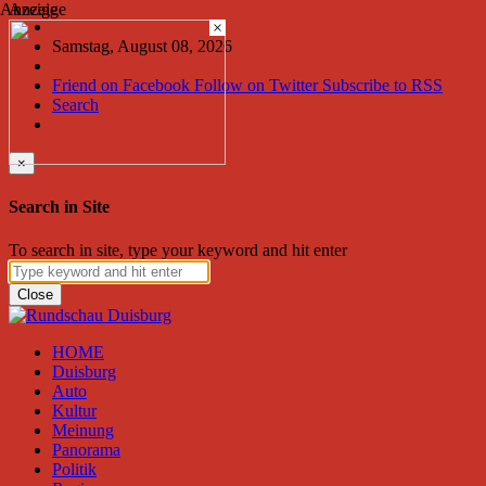
Anzeige
Anzeige
×
Samstag, August 08, 2026
Friend on Facebook
Follow on Twitter
Subscribe to RSS
Search
×
Search in Site
To search in site, type your keyword and hit enter
Close
HOME
Duisburg
Auto
Kultur
Meinung
Panorama
Politik