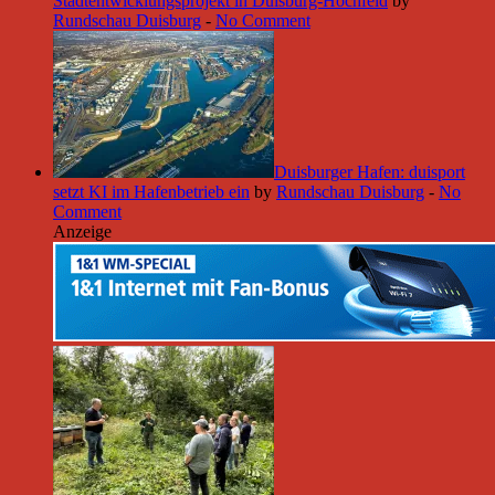
Stadtentwicklungsprojekt in Duisburg-Hochfeld
by
Rundschau Duisburg
-
No Comment
Duisburger Hafen: duisport
setzt KI im Hafenbetrieb ein
by
Rundschau Duisburg
-
No
Comment
Anzeige