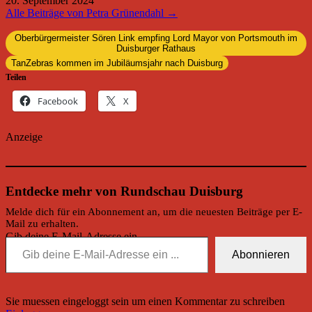
20. September 2024
Alle Beiträge von Petra Grünendahl →
Oberbürgermeister Sören Link empfing Lord Mayor von Portsmouth im
Duisburger Rathaus
TanZebras kommen im Jubiläumsjahr nach Duisburg
Teilen
Facebook
X
Anzeige
Entdecke mehr von Rundschau Duisburg
Melde dich für ein Abonnement an, um die neuesten Beiträge per E-
Mail zu erhalten.
Gib deine E-Mail-Adresse ein ...
Abonnieren
Sie muessen eingeloggt sein um einen Kommentar zu schreiben