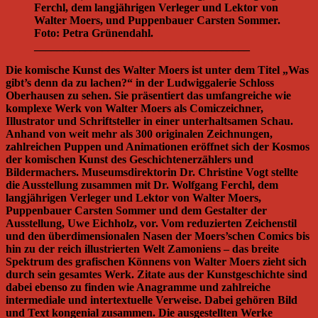
Ferchl, dem langjährigen Verleger und Lektor von
Walter Moers, und Puppenbauer Carsten Sommer.
Foto: Petra Grünendahl.
______________________________________
Die komische Kunst des Walter Moers ist unter dem Titel „Was
gibt’s denn da zu lachen?“ in der Ludwiggalerie Schloss
Oberhausen zu sehen. Sie präsentiert das umfangreiche wie
komplexe Werk von Walter Moers als Comiczeichner,
Illustrator und Schriftsteller in einer unterhaltsamen Schau.
Anhand von weit mehr als 300 originalen Zeichnungen,
zahlreichen Puppen und Animationen eröffnet sich der Kosmos
der komischen Kunst des Geschichtenerzählers und
Bildermachers. Museumsdirektorin Dr. Christine Vogt stellte
die Ausstellung zusammen mit Dr. Wolfgang Ferchl, dem
langjährigen Verleger und Lektor von Walter Moers,
Puppenbauer Carsten Sommer und dem Gestalter der
Ausstellung, Uwe Eichholz, vor. Vom reduzierten Zeichenstil
und den überdimensionalen Nasen der Moers’schen Comics bis
hin zu der reich illustrierten Welt Zamoniens – das breite
Spektrum des grafischen Könnens von Walter Moers zieht sich
durch sein gesamtes Werk. Zitate aus der Kunstgeschichte sind
dabei ebenso zu finden wie Anagramme und zahlreiche
intermediale und intertextuelle Verweise. Dabei gehören Bild
und Text kongenial zusammen. Die ausgestellten Werke