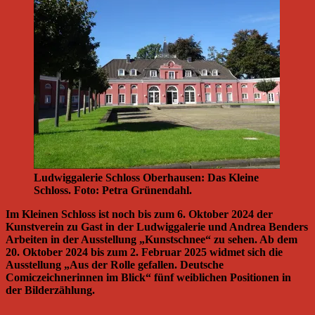
Ludwiggalerie Schloss Oberhausen: Das Kleine
Schloss. Foto: Petra Grünendahl.
Im Kleinen Schloss ist noch bis zum 6. Oktober 2024 der
Kunstverein zu Gast in der Ludwiggalerie und Andrea Benders
Arbeiten in der Ausstellung „Kunstschnee“ zu sehen. Ab dem
20. Oktober 2024 bis zum 2. Februar 2025 widmet sich die
Ausstellung „Aus der Rolle gefallen. Deutsche
Comiczeichnerinnen im Blick“ fünf weiblichen Positionen in
der Bilderzählung.