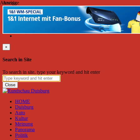
Anzeige
Anzeige
Samstag, August 08, 2026
Friend on Facebook
Follow on Twitter
Subscribe to RSS
Search
×
Search in Site
To search in site, type your keyword and hit enter
Close
HOME
Duisburg
Auto
Kultur
Meinung
Panorama
Politik