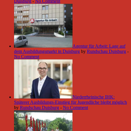
Duisburg
-
No Comment
Agentur für Arbeit: Lage auf
dem Ausbildungsmarkt in Duisburg
by
Rundschau Duisburg
-
No Comment
Niederrheinische IHK:
Späterer Ausbildungs-Einstieg für Jugendliche bleibt möglich
by
Rundschau Duisburg
-
No Comment