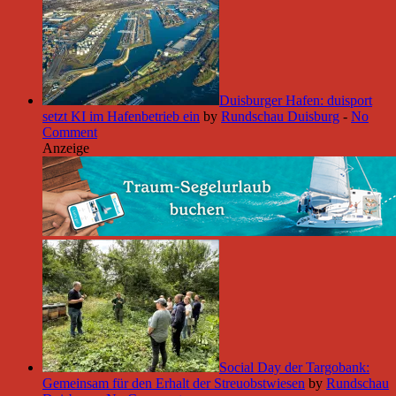
Duisburger Hafen: duisport
setzt KI im Hafenbetrieb ein
by
Rundschau Duisburg
-
No
Comment
Anzeige
Social Day der Targobank:
Gemeinsam für den Erhalt der Streuobstwiesen
by
Rundschau