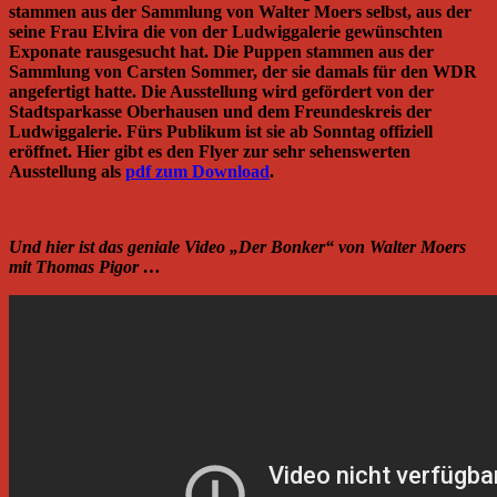
stammen aus der Sammlung von Walter Moers selbst, aus der
seine Frau Elvira die von der Ludwiggalerie gewünschten
Exponate rausgesucht hat. Die Puppen stammen aus der
Sammlung von Carsten Sommer, der sie damals für den WDR
angefertigt hatte. Die Ausstellung wird gefördert von der
Stadtsparkasse Oberhausen und dem Freundeskreis der
Ludwiggalerie. Fürs Publikum ist sie ab Sonntag offiziell
eröffnet. Hier gibt es den Flyer zur sehr sehenswerten
Ausstellung als
pdf zum Download
.
Und hier ist das geniale Video „Der Bonker“ von Walter Moers
mit Thomas Pigor …