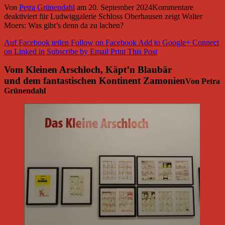
Von
Petra Grünendahl
am
20. September 2024
Kommentare
deaktiviert
für Ludwiggalerie Schloss Oberhausen zeigt Walter
Moers: Was gibt’s denn da zu lachen?
Auf Facebook teilen
Follow on Facebook
Add to Google+
Connect
on Linked in
Subscribe by Email
Print This Post
Vom Kleinen Arschloch, Käpt’n Blaubär
und dem fantastischen Kontinent Zamonien
Von Petra
Grünendahl