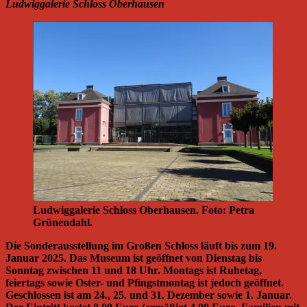
Ludwiggalerie Schloss Oberhausen
Ludwiggalerie Schloss Oberhausen. Foto: Petra
Grünendahl.
Die Sonderausstellung im Großen Schloss läuft bis zum 19.
Januar 2025. Das Museum ist geöffnet von Dienstag bis
Sonntag zwischen 11 und 18 Uhr. Montags ist Ruhetag,
feiertags sowie Oster- und Pfingstmontag ist jedoch geöffnet.
Geschlossen ist am 24., 25. und 31. Dezember sowie 1. Januar.