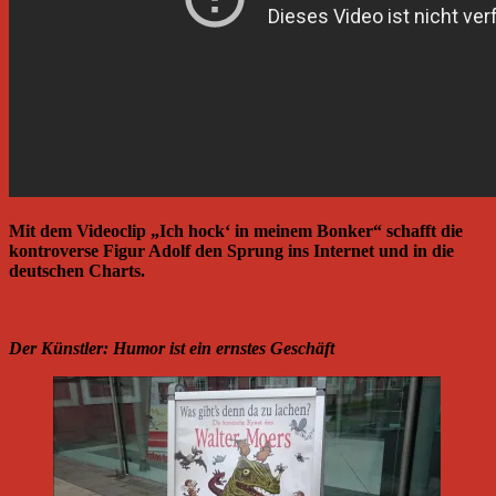
Mit dem Videoclip „Ich hock‘ in meinem Bonker“ schafft die
kontroverse Figur Adolf den Sprung ins Internet und in die
deutschen Charts.
Der Künstler: Humor ist ein ernstes Geschäft