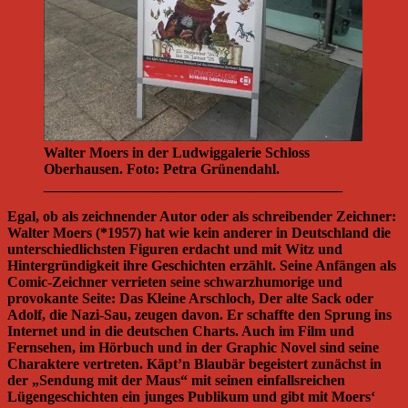
Walter Moers in der Ludwiggalerie Schloss
Oberhausen. Foto: Petra Grünendahl.
_________________________________________
Egal, ob als zeichnender Autor oder als schreibender Zeichner:
Walter Moers (*1957) hat wie kein anderer in Deutschland die
unterschiedlichsten Figuren erdacht und mit Witz und
Hintergründigkeit ihre Geschichten erzählt. Seine Anfängen als
Comic-Zeichner verrieten seine schwarzhumorige und
provokante Seite: Das Kleine Arschloch, Der alte Sack oder
Adolf, die Nazi-Sau, zeugen davon. Er schaffte den Sprung ins
Internet und in die deutschen Charts. Auch im Film und
Fernsehen, im Hörbuch und in der Graphic Novel sind seine
Charaktere vertreten. Käpt’n Blaubär begeistert zunächst in
der „Sendung mit der Maus“ mit seinen einfallsreichen
Lügengeschichten ein junges Publikum und gibt mit Moers‘