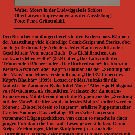
Walter Moers in der Ludwiggalerie Schloss
Oberhausen: Impressionen aus der Ausstellung.
Foto: Petra Grünendahl.
_________________________________________
Den Besucher empfangen bereits in den Erdgeschoss-Räumen
der Ausstellung viele kleinteilige Comic-Strips und Stories, aber
auch größerformatige Arbeiten. Jeder Raum erzählt andere
Geschichten: Vom neuen Buch „Das Eichhörnchen, das
rückwärts leben wollte“ (2024) über „Das Labyrinth der
Träumenden Bücher“ oder „Der Bücherdrache“ bis hin zum
Kleinen Arschloch oder Käpt’n Blaubär aus der „Sendung mit
der Maus“ und Moers‘ erstem Roman „Die 13½ Leben des
Käpt’n Blaubär“ (1999). Letzterer bildet Auftakt für die
fantastische Zamonien-Reihe führt Moers’ Alter Ego Hildegunst
von Mythenmetz als eigentlichen Verfasser der Zamonien-
Romane ein. Mit dabei sind auch die Puppen aus der „Sendung
mit der Maus“, die hier wohl ein letztes Mal präsentiert werden
können: „Die zerbröseln so langsam“, erklärte Puppemmacher
Carsten Sommer. Das vielfältige Moers’sche Universum
versammelt Lügengeschichten, von denen so manche in einen
jungen Publikum die Lust aufs Lesen geweckt haben. Comic-
Strips, Zeichnungen, kleine Skulpturen (u. a. auch die
„Buchlinge“), farbige Zeichnungen und Ölbilder, Monitore mit