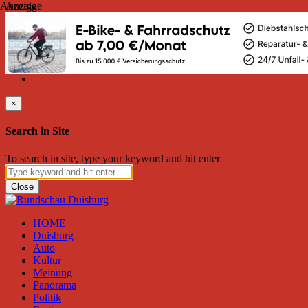
Anzeige
Anzeige
Sonntag, August 09, 2026
Friend on Facebook
Follow on Twitter
Subscribe to RSS
Search
×
Search in Site
To search in site, type your keyword and hit enter
Close
HOME
Duisburg
Auto
Kultur
Meinung
Panorama
Politik