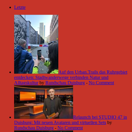
Letzte
Auf den Urban.Trails das Ruhrgebiet
entdecken: Stadtwanderwege verbinden Natur und
Alltagskultur
by
Rundschau Duisburg
-
No Comment
Relaunch bei STUDIO 47 in
Duisburg: Mit neuen Avataren und virtuellen Sets
by
Rundschau Duisburg
-
No Comment