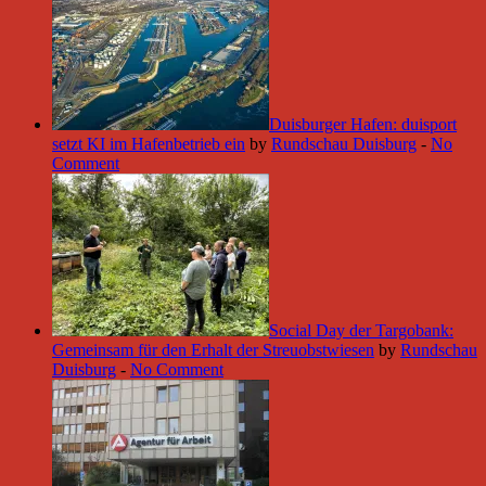
Duisburger Hafen: duisport
setzt KI im Hafenbetrieb ein
by
Rundschau Duisburg
-
No
Comment
Social Day der Targobank:
Gemeinsam für den Erhalt der Streuobstwiesen
by
Rundschau
Duisburg
-
No Comment