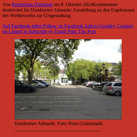
Von
Rundschau Duisburg
am
8. Oktober 2024
Kommentare
deaktiviert
für Hamborner Altmarkt: Ausstellung zu den Ergebnissen
des Wettbewerbs zur Umgestaltung
Auf Facebook teilen
Follow on Facebook
Add to Google+
Connect
on Linked in
Subscribe by Email
Print This Post
Hamborner Altmarkt. Foto: Petra Grünendahl.
___________________________________