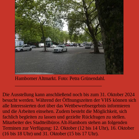
Hamborner Altmarkt. Foto: Petra Grünendahl.
___________________________________
Die Ausstellung kann anschließend noch bis zum 31. Oktober 2024
besucht werden. Während der Öffnungszeiten der VHS können sich
alle Interessierten dort über das Wettbewerbsergebnis informieren
und die Arbeiten einsehen. Zudem besteht die Möglichkeit, sich
fachlich begleiten zu lassen und gezielte Rückfragen zu stellen.
Mitarbeiter des Stadtteilbüros Alt-Hamborn stehen an folgenden
Terminen zur Verfügung: 12. Oktober (12 bis 14 Uhr), 16. Oktober
(16 bis 18 Uhr) und 31. Oktober (15 bis 17 Uhr).