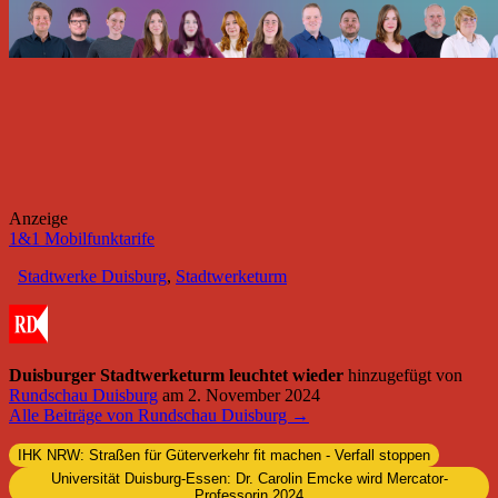
Anzeige
1&1 Mobilfunktarife
Stadtwerke Duisburg
,
Stadtwerketurm
Duisburger Stadtwerketurm leuchtet wieder
hinzugefügt von
Rundschau Duisburg
am
2. November 2024
Alle Beiträge von Rundschau Duisburg →
IHK NRW: Straßen für Güterverkehr fit machen - Verfall stoppen
Universität Duisburg-Essen: Dr. Carolin Emcke wird Mercator-
Professorin 2024