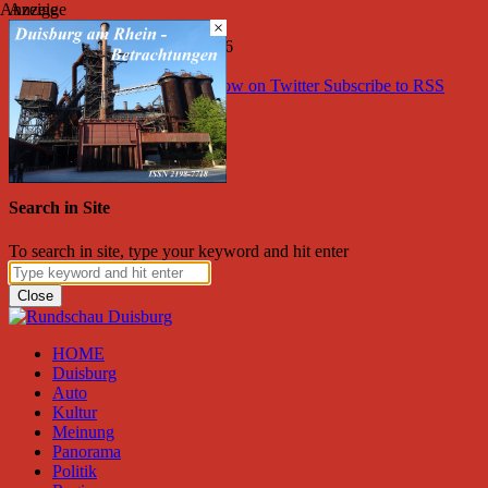
Anzeige
Anzeige
×
Samstag, August 08, 2026
Friend on Facebook
Follow on Twitter
Subscribe to RSS
Search
×
Search in Site
To search in site, type your keyword and hit enter
Close
HOME
Duisburg
Auto
Kultur
Meinung
Panorama
Politik