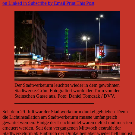
on Linked in
Subscribe by Email
Print This Post
Der Stadtwerketurm leuchtet wieder in dem gewohnten
Stadtwerke-Grün. Fotografiert wurde der Turm von der
Steinschen Gasse aus. Foto: Daniel Tomczak / DVV.
_________________________________
Seit dem 29. Juli war der Stadtwerketurm dunkel geblieben. Denn
die Lichtinstallation am Stadtwerketurm musste umfangreich
gewartet werden. Einige der Leuchtmittel waren defekt und mussten
erneuert werden. Seit dem vergangenen Mittwoch erstrahlt der
Stadtwerketurm ab Einbruch der Dunkelheit aber wieder hell und ist