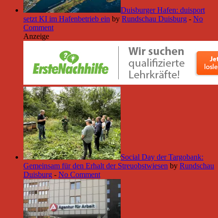
Duisburger Hafen: duisport
setzt KI im Hafenbetrieb ein
by
Rundschau Duisburg
-
No
Comment
Anzeige
Social Day der Targobank:
Gemeinsam für den Erhalt der Streuobstwiesen
by
Rundschau
Duisburg
-
No Comment