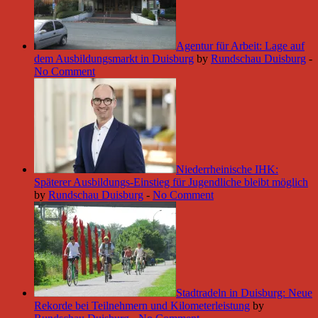
Agentur für Arbeit: Lage auf
dem Ausbildungsmarkt in Duisburg
by
Rundschau Duisburg
-
No Comment
Niederrheinische IHK:
Späterer Ausbildungs-Einstieg für Jugendliche bleibt möglich
by
Rundschau Duisburg
-
No Comment
Stadtradeln in Duisburg: Neue
Rekorde bei Teilnehmern und Kilometerleistung
by