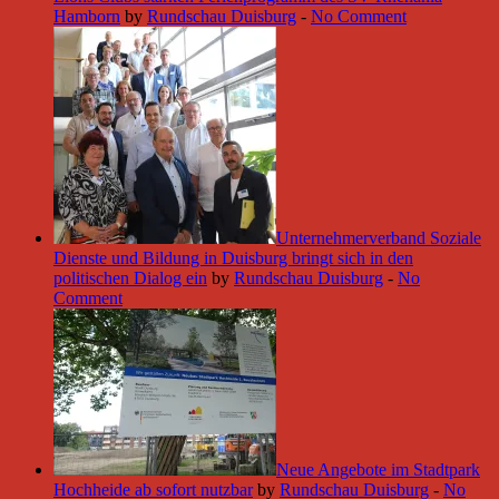
Hamborn
by
Rundschau Duisburg
-
No Comment
Unternehmerverband Soziale
Dienste und Bildung in Duisburg bringt sich in den
politischen Dialog ein
by
Rundschau Duisburg
-
No
Comment
Neue Angebote im Stadtpark
Hochheide ab sofort nutzbar
by
Rundschau Duisburg
-
No