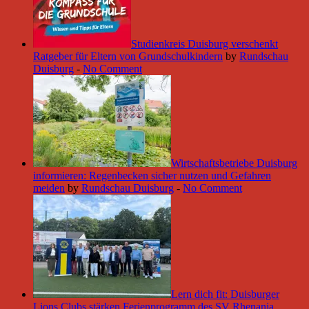
Studienkreis Duisburg verschenkt
Ratgeber für Eltern von Grundschulkindern
by
Rundschau
Duisburg
-
No Comment
Wirtschaftsbetriebe Duisburg
informieren: Regenbecken sicher nutzen und Gefahren
meiden
by
Rundschau Duisburg
-
No Comment
Lern dich fit: Duisburger
Lions Clubs stärken Ferienprogramm des SV Rhenania