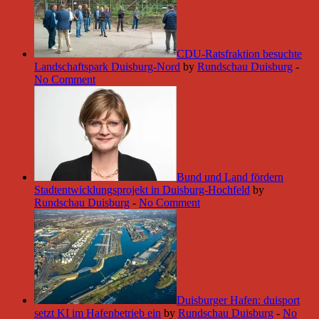
CDU-Ratsfraktion besuchte
Landschaftspark Duisburg-Nord
by
Rundschau Duisburg
-
No Comment
Bund und Land fördern
Stadtentwicklungsprojekt in Duisburg-Hochfeld
by
Rundschau Duisburg
-
No Comment
Duisburger Hafen: duisport
setzt KI im Hafenbetrieb ein
by
Rundschau Duisburg
-
No