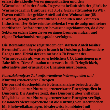
erfasst die aktuelle Versorgungssituation und den
Wärmebedarf in der Stadt. Insgesamt beläuft sich der jährliche
Wärmebedarf in Duisburg auf 3.512 Gigawattstunden (GWh).
Davon entfällt der größte Anteil auf den Wohnsektor (68
Prozent), gefolgt von öffentlichen Gebäuden und kleineren
Industrien. Der Schwerindustriebedarf wurde aufgrund seiner
spezifischen Anforderungen bewusst ausgeklammert, da diese
Sektoren eigene Energieversorgungslösungen nutzen und
eigene Dekarbonisierungspfade verfolgen.
Die Bestandsanalyse zeigt zudem den starken Anteil fossiler
Brennstoffe am Energieverbrauch in Duisburg. Insbesondere
Erdgas und Heizöl decken mehr als 70 Prozent des
Wärmebedarfs ab, was zu erheblichen CO₂-Emissionen pro
Jahr führt. Diese Situation unterstreicht die Dringlichkeit,
alternative und erneuerbare Energien auszubauen.
Potenzialanalyse: Zukunftsorientierte Wärmequellen und
Nutzung erneuerbarer Energien
Die parallel durchgeführte Potenzialanalyse beleuchtet die
Möglichkeiten zur Nutzung erneuerbarer Energiequellen in
Duisburg. Die Analyse zeigt, dass Duisburg über vielfältige
Möglichkeiten zur Nutzung erneuerbarer Energien verfügt.
Besonders vielversprechend ist die Nutzung von Dachflächen
für Photovoltaikanlagen, idealerweise kombiniert mit