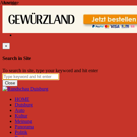
Anzeige
Anzeige
Freitag, August 07, 2026
Friend on Facebook
Follow on Twitter
Subscribe to RSS
Search
×
Search in Site
To search in site, type your keyword and hit enter
Close
HOME
Duisburg
Auto
Kultur
Meinung
Panorama
Politik