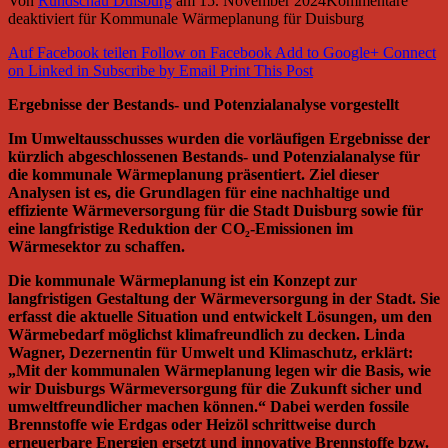
Von
Rundschau Duisburg
am
15. November 2024
Kommentare
deaktiviert
für Kommunale Wärmeplanung für Duisburg
Auf Facebook teilen
Follow on Facebook
Add to Google+
Connect
on Linked in
Subscribe by Email
Print This Post
Ergebnisse der Bestands- und Potenzialanalyse vorgestellt
Im Umweltausschusses wurden die vorläufigen Ergebnisse der
kürzlich abgeschlossenen Bestands- und Potenzialanalyse für
die kommunale Wärmeplanung präsentiert. Ziel dieser
Analysen ist es, die Grundlagen für eine nachhaltige und
effiziente Wärmeversorgung für die Stadt Duisburg sowie für
eine langfristige Reduktion der CO₂-Emissionen im
Wärmesektor zu schaffen.
Die kommunale Wärmeplanung ist ein Konzept zur
langfristigen Gestaltung der Wärmeversorgung in der Stadt. Sie
erfasst die aktuelle Situation und entwickelt Lösungen, um den
Wärmebedarf möglichst klimafreundlich zu decken. Linda
Wagner, Dezernentin für Umwelt und Klimaschutz, erklärt:
„Mit der kommunalen Wärmeplanung legen wir die Basis, wie
wir Duisburgs Wärmeversorgung für die Zukunft sicher und
umweltfreundlicher machen können.“ Dabei werden fossile
Brennstoffe wie Erdgas oder Heizöl schrittweise durch
erneuerbare Energien ersetzt und innovative Brennstoffe bzw.