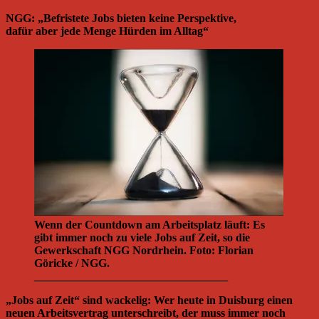
NGG: „Befristete Jobs bieten keine Perspektive,
dafür aber jede Menge Hürden im Alltag“
Wenn der Countdown am Arbeitsplatz läuft: Es
gibt immer noch zu viele Jobs auf Zeit, so die
Gewerkschaft NGG Nordrhein. Foto: Florian
Göricke / NGG.
__________________________________
„Jobs auf Zeit“ sind wackelig: Wer heute in Duisburg einen
neuen Arbeitsvertrag unterschreibt, der muss immer noch