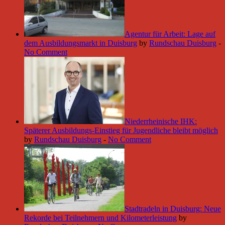
Agentur für Arbeit: Lage auf
dem Ausbildungsmarkt in Duisburg
by
Rundschau Duisburg
-
No Comment
Niederrheinische IHK:
Späterer Ausbildungs-Einstieg für Jugendliche bleibt möglich
by
Rundschau Duisburg
-
No Comment
Stadtradeln in Duisburg: Neue
Rekorde bei Teilnehmern und Kilometerleistung
by