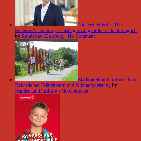
Niederrheinische IHK:
Späterer Ausbildungs-Einstieg für Jugendliche bleibt möglich
by
Rundschau Duisburg
-
No Comment
Stadtradeln in Duisburg: Neue
Rekorde bei Teilnehmern und Kilometerleistung
by
Rundschau Duisburg
-
No Comment