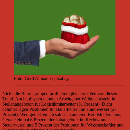
Foto: Gerd Altmann / pixabay.
________________________________________________
Nicht alle Berufsgruppen profitieren gleichermaßen von diesem
Trend. Am häufigsten nannten Arbeitgeber Weihnachtsgeld in
Stellenangeboten für Logistikmitarbeiter (31 Prozent). Dicht
dahinter lagen Positionen für Bauarbeiter und Handwerker (27
Prozent). Weniger erfreulich sah es in anderen Berufsfeldern aus:
Gerade einmal 6 Prozent der Jobangebote im Rechts- und
Steuerwesen und 5 Prozent der Positionen für Wissenschaftler und