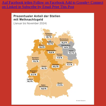
Auf Facebook teilen
Follow on Facebook
Add to Google+
Connect
on Linked in
Subscribe by Email
Print This Post