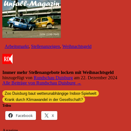
Arbeitsmarkt
,
Stellenanzeigen
,
Weihnachtsgeld
Immer mehr Stellenangebote locken mit Weihnachtsgeld
hinzugefügt von
Rundschau Duisburg
am
22. Dezember 2024
Alle Beiträge von Rundschau Duisburg →
Zoo Duisburg baut wetterunabhängige Indoor-Spielwelt
Krank durch Klimawandel in der Gesellschaft?
Teilen
Facebook
X
Anzeige