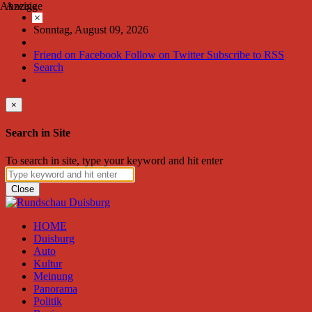
Anzeige
Anzeige
×
Sonntag, August 09, 2026
Friend on Facebook
Follow on Twitter
Subscribe to RSS
Search
×
Search in Site
To search in site, type your keyword and hit enter
Close
HOME
Duisburg
Auto
Kultur
Meinung
Panorama
Politik