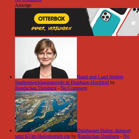
Anzeige
Bund und Land fördern
Stadtentwicklungsprojekt in Duisburg-Hochfeld
by
Rundschau Duisburg
-
No Comment
Duisburger Hafen: duisport
setzt KI im Hafenbetrieb ein
by
Rundschau Duisburg
-
No