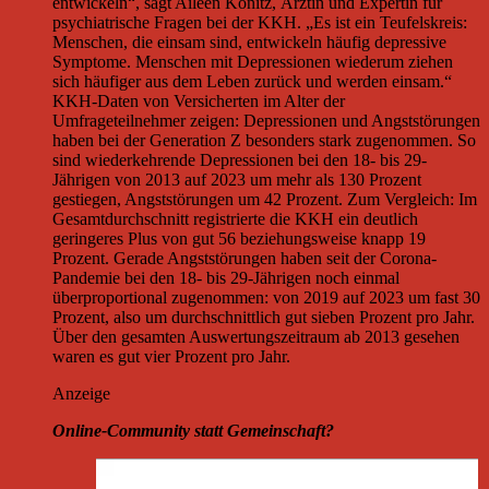
entwickeln“, sagt Aileen Könitz, Ärztin und Expertin für
psychiatrische Fragen bei der KKH. „Es ist ein Teufelskreis:
Menschen, die einsam sind, entwickeln häufig depressive
Symptome. Menschen mit Depressionen wiederum ziehen
sich häufiger aus dem Leben zurück und werden einsam.“
KKH-Daten von Versicherten im Alter der
Umfrageteilnehmer zeigen: Depressionen und Angststörungen
haben bei der Generation Z besonders stark zugenommen. So
sind wiederkehrende Depressionen bei den 18- bis 29-
Jährigen von 2013 auf 2023 um mehr als 130 Prozent
gestiegen, Angststörungen um 42 Prozent. Zum Vergleich: Im
Gesamtdurchschnitt registrierte die KKH ein deutlich
geringeres Plus von gut 56 beziehungsweise knapp 19
Prozent. Gerade Angststörungen haben seit der Corona-
Pandemie bei den 18- bis 29-Jährigen noch einmal
überproportional zugenommen: von 2019 auf 2023 um fast 30
Prozent, also um durchschnittlich gut sieben Prozent pro Jahr.
Über den gesamten Auswertungszeitraum ab 2013 gesehen
waren es gut vier Prozent pro Jahr.
Anzeige
Online-Community statt Gemeinschaft?