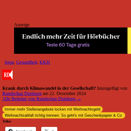
Anzeige
forsa
,
Gesundheit
,
KKH
Krank durch Klimawandel in der Gesellschaft?
hinzugefügt von
Rundschau Duisburg
am
22. Dezember 2024
Alle Beiträge von Rundschau Duisburg →
Immer mehr Stellenangebote locken mit Weihnachtsgeld
Weihnachtsabfall richtig trennen: So geht's mit Geschenkpapier & Co.
Teilen