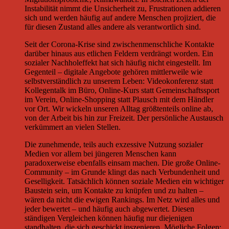
Instabilität nimmt die Unsicherheit zu, Frustrationen addieren
sich und werden häufig auf andere Menschen projiziert, die
für diesen Zustand alles andere als verantwortlich sind.
Seit der Corona-Krise sind zwischenmenschliche Kontakte
darüber hinaus aus etlichen Feldern verdrängt worden. Ein
sozialer Nachholeffekt hat sich häufig nicht eingestellt. Im
Gegenteil – digitale Angebote gehören mittlerweile wie
selbstverständlich zu unserem Leben: Videokonferenz statt
Kollegentalk im Büro, Online-Kurs statt Gemeinschaftssport
im Verein, Online-Shopping statt Plausch mit dem Händler
vor Ort. Wir wickeln unseren Alltag größtenteils online ab,
von der Arbeit bis hin zur Freizeit. Der persönliche Austausch
verkümmert an vielen Stellen.
Die zunehmende, teils auch exzessive Nutzung sozialer
Medien vor allem bei jüngeren Menschen kann
paradoxerweise ebenfalls einsam machen. Die große Online-
Community – im Grunde klingt das nach Verbundenheit und
Geselligkeit. Tatsächlich können soziale Medien ein wichtiger
Baustein sein, um Kontakte zu knüpfen und zu halten –
wären da nicht die ewigen Rankings. Im Netz wird alles und
jeder bewertet – und häufig auch abgewertet. Diesen
ständigen Vergleichen können häufig nur diejenigen
standhalten, die sich geschickt inszenieren. Mögliche Folgen: