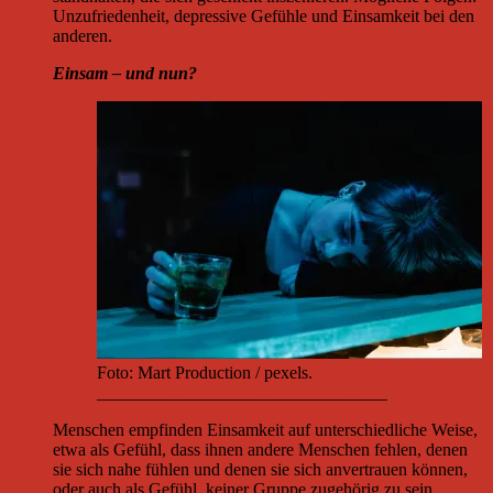
Unzufriedenheit, depressive Gefühle und Einsamkeit bei den
anderen.
Einsam – und nun?
Foto: Mart Production / pexels.
_________________________________
Menschen empfinden Einsamkeit auf unterschiedliche Weise,
etwa als Gefühl, dass ihnen andere Menschen fehlen, denen
sie sich nahe fühlen und denen sie sich anvertrauen können,
oder auch als Gefühl, keiner Gruppe zugehörig zu sein.