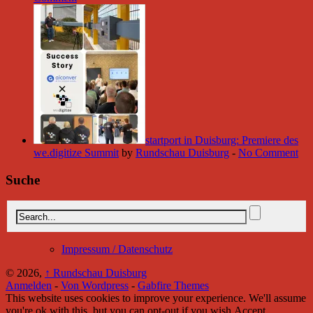
startport in Duisburg: Premiere des
we.digitize Summit
by
Rundschau Duisburg
-
No Comment
Suche
Impressum / Datenschutz
© 2026,
↑
Rundschau Duisburg
Anmelden
-
Von Wordpress
-
Gabfire Themes
This website uses cookies to improve your experience. We'll assume
you're ok with this, but you can opt-out if you wish.
Accept