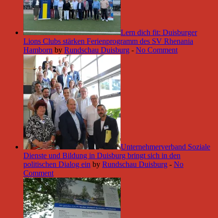
Lern dich fit: Duisburger
Lions Clubs stärken Ferienprogramm des SV Rhenania
Hamborn
by
Rundschau Duisburg
-
No Comment
Unternehmerverband Soziale
Dienste und Bildung in Duisburg bringt sich in den
politischen Dialog ein
by
Rundschau Duisburg
-
No
Comment