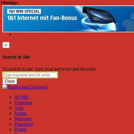
Anzeige
Anzeige
Donnerstag, August 06, 2026
Friend on Facebook
Follow on Twitter
Subscribe to RSS
Search
×
Search in Site
To search in site, type your keyword and hit enter
Close
HOME
Duisburg
Auto
Kultur
Meinung
Panorama
Politik