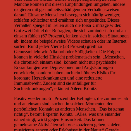
Manche können mit diesen Empfindungen umgehen, andere
reagieren mit gesundheitsschädigenden Verhaltensweisen
darauf. Einsame Menschen bewegen sich häufig weniger,
schlafen schlechter und ernähren sich ungesünder. Dieses
Verhalten spiegelt in Teilen auch die forsa-Umfrage wider.
Gut zwei Drittel der Befragten, die sich zumindest ab und an
einsam fühlen (67 Prozent), lenken sich in solchen Situationen
ab, indem sie beispielsweise Videos schauen oder im Internet
surfen. Rund jede/r Vierte (23 Prozent) greift zu
Genussmitteln wie Alkohol oder Süßigkeiten. Die Folgen
können in vielerlei Hinsicht problematisch sein. „Menschen,
die chronisch einsam sind, können nicht nur psychische
Erkrankungen wie Depressionen und Angststörungen
entwickeln, sondern haben auch ein höheres Risiko für
koronare Herzerkrankungen und eine reduzierte
Immunabwehr. Zudem sind sie anfälliger für
Suchterkrankungen“, erläutert Aileen Könitz.
Positiv wiederum: 61 Prozent der Befragten, die zumindest ab
und an einsam sind, suchen in solchen Momenten den
persönlichen Kontakt zu anderen Menschen. „Das ist genau
richtig“, betont Expertin Könitz. „Alles, was uns einander
näherbringt, wirkt gegen Einsamkeit. Das können
gemeinsame Aktivitäten sein wie spazieren gehen, spielen,
musizieren, tanzen oder Erlebnisse in der Natur.“ Gerade