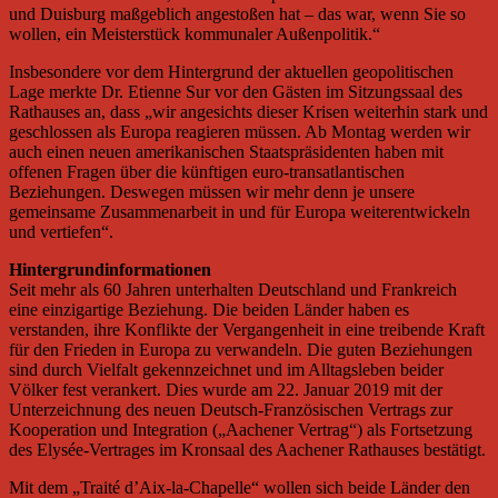
und Duisburg maßgeblich angestoßen hat – das war, wenn Sie so
wollen, ein Meisterstück kommunaler Außenpolitik.“
Insbesondere vor dem Hintergrund der aktuellen geopolitischen
Lage merkte Dr. Etienne Sur vor den Gästen im Sitzungssaal des
Rathauses an, dass „wir angesichts dieser Krisen weiterhin stark und
geschlossen als Europa reagieren müssen. Ab Montag werden wir
auch einen neuen amerikanischen Staatspräsidenten haben mit
offenen Fragen über die künftigen euro-transatlantischen
Beziehungen. Deswegen müssen wir mehr denn je unsere
gemeinsame Zusammenarbeit in und für Europa weiterentwickeln
und vertiefen“.
Hintergrundinformationen
Seit mehr als 60 Jahren unterhalten Deutschland und Frankreich
eine einzigartige Beziehung. Die beiden Länder haben es
verstanden, ihre Konflikte der Vergangenheit in eine treibende Kraft
für den Frieden in Europa zu verwandeln. Die guten Beziehungen
sind durch Vielfalt gekennzeichnet und im Alltagsleben beider
Völker fest verankert. Dies wurde am 22. Januar 2019 mit der
Unterzeichnung des neuen Deutsch-Französischen Vertrags zur
Kooperation und Integration („Aachener Vertrag“) als Fortsetzung
des Elysée-Vertrages im Kronsaal des Aachener Rathauses bestätigt.
Mit dem „Traité d’Aix-la-Chapelle“ wollen sich beide Länder den