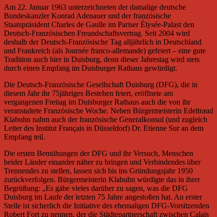
Am 22. Januar 1963 unterzeichneten der damalige deutsche
Bundeskanzler Konrad Adenauer und der französische
Staatspräsident Charles de Gaulle im Pariser Élysée-Palast den
Deutsch-Französischen Freundschaftsvertrag. Seit 2004 wird
deshalb der Deutsch-Französische Tag alljährlich in Deutschland
und Frankreich (als Journée franco-allemande) gefeiert – eine gute
Tradition auch hier in Duisburg, denn dieser Jahrestag wird stets
durch einen Empfang im Duisburger Rathaus gewürdigt.
Die Deutsch-Französische Gesellschaft Duisburg (DFG), die in
diesem Jahr ihr 75jähriges Bestehen feiert, eröffnete am
vergangenen Freitag im Duisburger Rathaus auch die von ihr
veranstaltete Französische Woche. Neben Bürgermeisterin Edeltraud
Klabuhn nahm auch der französische Generalkonsul (und zugleich
Leiter des Institut Français in Düsseldorf) Dr. Etienne Sur an dem
Empfang teil.
Die ersten Bemühungen der DFG und ihr Versuch, Menschen
beider Länder einander näher zu bringen und Verbindendes über
Trennendes zu stellen, lassen sich bis ins Gründungsjahr 1950
zurückverfolgen. Bürgermeisterin Klabuhn würdigte das in ihrer
Begrüßung: „Es gäbe vieles darüber zu sagen, was die DFG
Duisburg im Laufe der letzten 75 Jahre angestoßen hat. An erster
Stelle ist sicherlich die Initiative des ehemaligen DFG-Vorsitzenden
Robert Fort zu nennen, der die Städtepartnerschaft zwischen Calais