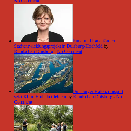
No Comment
Bund und Land fördern
Stadtentwicklungsprojekt in Duisburg-Hochfeld
by
Rundschau Duisburg
-
No Comment
Duisburger Hafen: duisport
setzt KI im Hafenbetrieb ein
by
Rundschau Duisburg
-
No
Comment