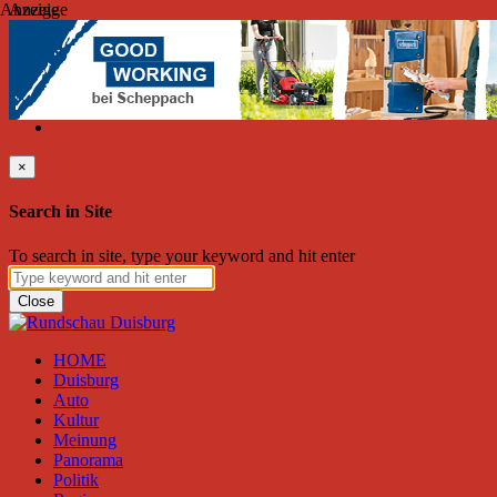
Anzeige
Anzeige
Donnerstag, August 06, 2026
Friend on Facebook
Follow on Twitter
Subscribe to RSS
Search
×
Search in Site
To search in site, type your keyword and hit enter
Close
HOME
Duisburg
Auto
Kultur
Meinung
Panorama
Politik