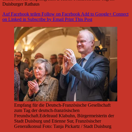
Duisburger Rathaus
Auf Facebook teilen
Follow on Facebook
Add to Google+
Connect
on Linked in
Subscribe by Email
Print This Post
Empfang für die Deutsch-Französische Gesellschaft
zum Tag der deutsch-französischen
Freundschaft.Edeltraud Klabuhn, Bürgermeisterin der
Stadt Duisburg und Etienne Sur, Französischer
Generalkonsul Foto: Tanja Pickartz / Stadt Duisburg