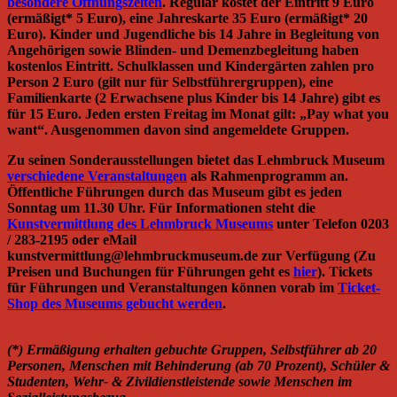
besondere Öffnungszeiten
. Regulär kostet der Eintritt 9 Euro
(ermäßigt* 5 Euro), eine Jahreskarte 35 Euro (ermäßigt* 20
Euro). Kinder und Jugendliche bis 14 Jahre in Begleitung von
Angehörigen sowie Blinden- und Demenzbegleitung haben
kostenlos Eintritt. Schulklassen und Kindergärten zahlen pro
Person 2 Euro (gilt nur für Selbstführergruppen), eine
Familienkarte (2 Erwachsene plus Kinder bis 14 Jahre) gibt es
für 15 Euro. Jeden ersten Freitag im Monat gilt: „Pay what you
want“. Ausgenommen davon sind angemeldete Gruppen.
Zu seinen Sonderausstellungen bietet das Lehmbruck Museum
verschiedene Veranstaltungen
als Rahmenprogramm an.
Öffentliche Führungen durch das Museum gibt es jeden
Sonntag um 11.30 Uhr. Für Informationen steht die
Kunstvermittlung des Lehmbruck Museums
unter Telefon 0203
/ 283-2195 oder eMail
kunstvermittlung@lehmbruckmuseum.de zur Verfügung (Zu
Preisen und Buchungen für Führungen geht es
hier
). Tickets
für Führungen und Veranstaltungen können vorab im
Ticket-
Shop des Museums gebucht werden
.
(*) Ermäßigung erhalten gebuchte Gruppen, Selbstführer ab 20
Personen, Menschen mit Behinderung (ab 70 Prozent), Schüler &
Studenten, Wehr- & Zivildienstleistende sowie Menschen im