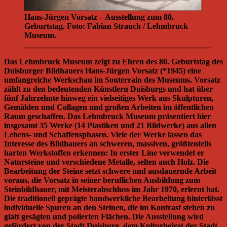
Hans-Jürgen Vorsatz – Ausstellung zum 80.
Geburtstag. Foto: Fabian Strauch / Lehmbruck
Museum.
______________________________________________
Das Lehmbruck Museum zeigt zu Ehren des 80. Geburtstag des
Duisburger Bildhauers Hans-Jürgen Vorsatz (*1945) eine
umfangreiche Werkschau im Souterrain des Museums. Vorsatz
zählt zu den bedeutenden Künstlern Duisburgs und hat über
fünf Jahrzehnte hinweg ein vielseitiges Werk aus Skulpturen,
Gemälden und Collagen und großen Arbeiten im öffentlichen
Raum geschaffen. Das Lehmbruck Museum präsentiert hier
insgesamt 35 Werke (14 Plastiken und 21 Bildwerke) aus allen
Lebens- und Schaffensphasen. Viele der Werke lassen das
Interesse des Bildhauers an schweren, massiven, größtenteils
harten Werkstoffen erkennen: In erster Line verwendet er
Natursteine und verschiedene Metalle, selten auch Holz. Die
Bearbeitung der Steine setzt schwere und ausdauernde Arbeit
voraus, die Vorsatz in seiner beruflichen Ausbildung zum
Steinbildhauer, mit Meisterabschluss im Jahr 1970, erlernt hat.
Die traditionell geprägte handwerkliche Bearbeitung hinterlässt
individuelle Spuren an den Steinen, die im Kontrast stehen zu
glatt gesägten und polierten Flächen. Die Ausstellung wird
gefördert von der Stadt Duisburg, dem Kulturbeirat der Stadt