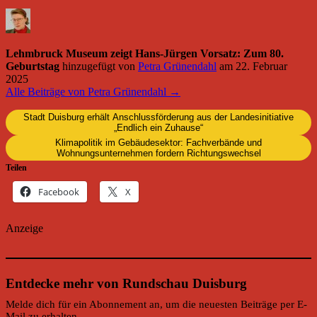
Lehmbruck Museum zeigt Hans-Jürgen Vorsatz: Zum 80.
Geburtstag
hinzugefügt von
Petra Grünendahl
am
22. Februar
2025
Alle Beiträge von Petra Grünendahl →
Stadt Duisburg erhält Anschlussförderung aus der Landesinitiative
„Endlich ein Zuhause“
Klimapolitik im Gebäudesektor: Fachverbände und
Wohnungsunternehmen fordern Richtungswechsel
Teilen
Facebook
X
Anzeige
Entdecke mehr von Rundschau Duisburg
Melde dich für ein Abonnement an, um die neuesten Beiträge per E-
Mail zu erhalten.