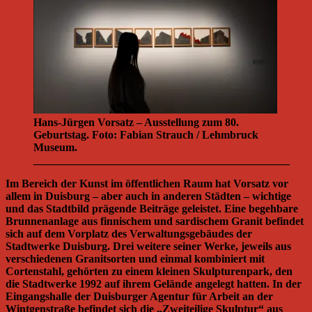
Hans-Jürgen Vorsatz – Ausstellung zum 80.
Geburtstag. Foto: Fabian Strauch / Lehmbruck
Museum.
______________________________________________
Im Bereich der Kunst im öffentlichen Raum hat Vorsatz vor
allem in Duisburg – aber auch in anderen Städten – wichtige
und das Stadtbild prägende Beiträge geleistet. Eine begehbare
Brunnenanlage aus finnischem und sardischem Granit befindet
sich auf dem Vorplatz des Verwaltungsgebäudes der
Stadtwerke Duisburg. Drei weitere seiner Werke, jeweils aus
verschiedenen Granitsorten und einmal kombiniert mit
Cortenstahl, gehörten zu einem kleinen Skulpturenpark, den
die Stadtwerke 1992 auf ihrem Gelände angelegt hatten. In der
Eingangshalle der Duisburger Agentur für Arbeit an der
Wintgenstraße befindet sich die „Zweiteilige Skulptur“ aus