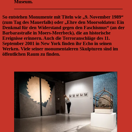
Museum.
______________________________________________
So entstehen Monumente mit Titeln wie „9. November 1989“
(zum Tag des Mauerfalls) oder „Ehre den Moorsoldaten: Ein
Denkmal für den Widerstand gegen den Faschismus“ (an der
Barbarastraße in Moers-Meerbeck), die an historische
Ereignisse erinnern. Auch die Terroranschläge des 11.
September 2001 in New York finden ihr Echo in seinen
Werken. Viele seiner monumentaleren Skulpturen sind im
öffentlichen Raum zu finden.