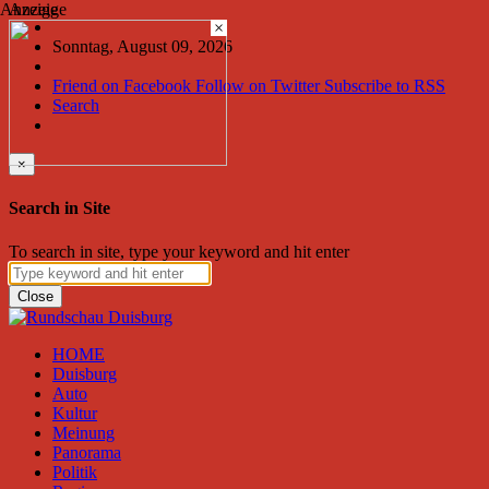
Anzeige
Anzeige
×
Sonntag, August 09, 2026
Friend on Facebook
Follow on Twitter
Subscribe to RSS
Search
×
Search in Site
To search in site, type your keyword and hit enter
Close
HOME
Duisburg
Auto
Kultur
Meinung
Panorama
Politik