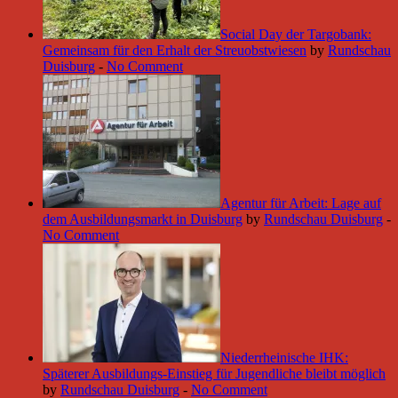
Social Day der Targobank:
Gemeinsam für den Erhalt der Streuobstwiesen
by
Rundschau
Duisburg
-
No Comment
Agentur für Arbeit: Lage auf
dem Ausbildungsmarkt in Duisburg
by
Rundschau Duisburg
-
No Comment
Niederrheinische IHK:
Späterer Ausbildungs-Einstieg für Jugendliche bleibt möglich
by
Rundschau Duisburg
-
No Comment