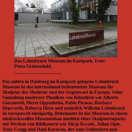
Das Lehmbruck Museum im Kantpark. Foto:
Petra Grünendahl.
____________________
Das mitten in Duisburg im Kantpark gelegene Lehmbruck
Museum ist das international bedeutendste Museum für
Skulptur der Moderne und der Gegenwart in Europa. Seine
Sammlung moderner Plastiken von Künstlern wie Alberto
Giacometti, Meret Oppenheim, Pablo Picasso, Barbara
Hepworth, Rebecca Horn und natürlich Wilhelm Lehmbruck
ist europaweit einzigartig. Beheimatet ist das Museum in einem
eindrucksvollen Museumsbau inmitten eines Skulpturenparks
mit Werken von Bildhauern wie Alicja Kwade, Julian Opie,
Tony Cragg und Dani Karavan, der zum Schlendern und