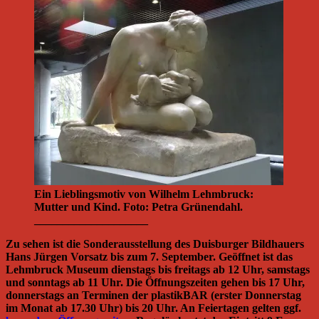
Ein Lieblingsmotiv von Wilhelm Lehmbruck:
Mutter und Kind. Foto: Petra Grünendahl.
____________________
Zu sehen ist die Sonderausstellung des Duisburger Bildhauers
Hans Jürgen Vorsatz bis zum 7. September. Geöffnet ist das
Lehmbruck Museum dienstags bis freitags ab 12 Uhr, samstags
und sonntags ab 11 Uhr. Die Öffnungszeiten gehen bis 17 Uhr,
donnerstags an Terminen der plastikBAR (erster Donnerstag
im Monat ab 17.30 Uhr) bis 20 Uhr. An Feiertagen gelten ggf.