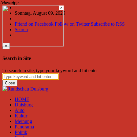
Anzeige
Anzeige
×
Sonntag, August 09, 2026
Friend on Facebook
Follow on Twitter
Subscribe to RSS
Search
×
Search in Site
To search in site, type your keyword and hit enter
Close
HOME
Duisburg
Auto
Kultur
Meinung
Panorama
Politik