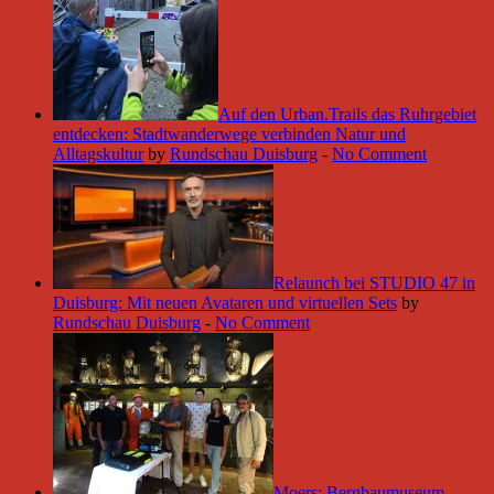
Auf den Urban.Trails das Ruhrgebiet
entdecken: Stadtwanderwege verbinden Natur und
Alltagskultur
by
Rundschau Duisburg
-
No Comment
Relaunch bei STUDIO 47 in
Duisburg: Mit neuen Avataren und virtuellen Sets
by
Rundschau Duisburg
-
No Comment
Moers: Bergbaumuseum