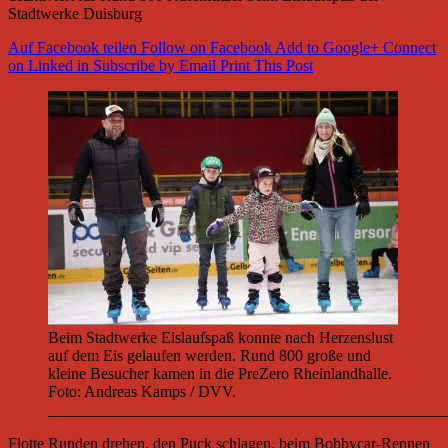
Stadtwerke Duisburg
Auf Facebook teilen
Follow on Facebook
Add to Google+
Connect
on Linked in
Subscribe by Email
Print This Post
Beim Stadtwerke Eislaufspaß konnte nach Herzenslust
auf dem Eis gelaufen werden. Rund 800 große und
kleine Besucher kamen in die PreZero Rheinlandhalle.
Foto: Andreas Kamps / DVV.
__________________________________________________
Flotte Runden drehen, den Puck schlagen, beim Bobbycar-Rennen