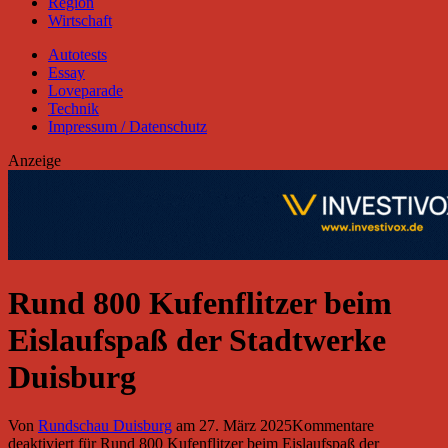
Region
Wirtschaft
Autotests
Essay
Loveparade
Technik
Impressum / Datenschutz
Anzeige
Rund 800 Kufenflitzer beim
Eislaufspaß der Stadtwerke
Duisburg
Von
Rundschau Duisburg
am
27. März 2025
Kommentare
deaktiviert
für Rund 800 Kufenflitzer beim Eislaufspaß der