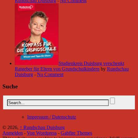
Rundschau Duisburg
-
No Comment
Studienkreis Duisburg verschenkt
Ratgeber für Eltern von Grundschulkindern
by
Rundschau
Duisburg
-
No Comment
Suche
Impressum / Datenschutz
© 2026,
↑
Rundschau Duisburg
Anmelden
-
Von Wordpress
-
Gabfire Themes