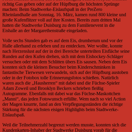
richtig Gas geben oder auf der Hüpfburg die höchsten Sprünge
machen: Beim Stadtwerke-Eislaufspaß in der PreZero
Rheinlandhalle am Sonntag, 16. März, kamen rund 800 kleine und
große Kufenflitzer voll auf ihre Kosten. Bereits zum dritten Mal
hatten die Stadtwerke Duisburg zu dem Familienevent in die
Eishalle an der Margarethenstraße eingeladen.
Volle sechs Stunden gab es auf dem Eis, drumherum und vor der
Halle allerhand zu erleben und zu entdecken. Wer wollte, konnte
nach Herzenslust auf der in drei Bereiche unterteilten Eisfläche seine
Runden auf den Kufen drehen, sich mit dem Eishockey-Schläger
versuchen oder mit dem Schlitten übers Eis sausen. Neben dem Eis
konnten sich die kleinen Besucher beim Kinderschminken in
fantastische Tierwesen verwandeln, sich auf der Hüpfburg austoben
oder in der Fotobox tolle Erinnerungsfotos schießen. Natürlich
waren auch die „Hausherren“ mit dabei und die Füchse-Spieler
Adam Zoweil und Brooklyn Beckers schrieben fleißig
Autogramme. Ebenfalls mit dabei war das Füchse-Maskottchen
„Manni“, das jeden Fotowunsch erfüllte. Wem nach so viel Action
der Magen knurrte, fand an den Verpflegungsständen die richtige
Stärkung für die nächsten eisigen Highlights beim Stadtwerke-
Eislaufspaß.
Weil die Teilnehmerzahl begrenzt werden musste, konnten sich die
Kundenkarten-Inhaber der Stadtwerke Duisburg vorab für die