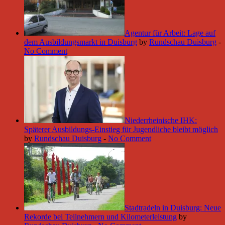
Agentur für Arbeit: Lage auf
dem Ausbildungsmarkt in Duisburg
by
Rundschau Duisburg
-
No Comment
Niederrheinische IHK:
Späterer Ausbildungs-Einstieg für Jugendliche bleibt möglich
by
Rundschau Duisburg
-
No Comment
Stadtradeln in Duisburg: Neue
Rekorde bei Teilnehmern und Kilometerleistung
by