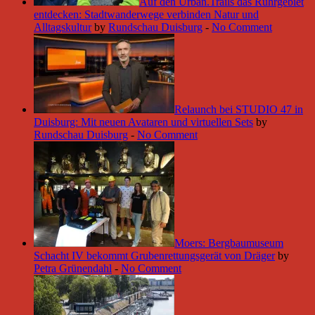
Auf den Urban.Trails das Ruhrgebiet
entdecken: Stadtwanderwege verbinden Natur und
Alltagskultur
by
Rundschau Duisburg
-
No Comment
Relaunch bei STUDIO 47 in
Duisburg: Mit neuen Avataren und virtuellen Sets
by
Rundschau Duisburg
-
No Comment
Moers: Bergbaumuseum
Schacht IV bekommt Grubenrettungsgerät von Dräger
by
Petra Grünendahl
-
No Comment