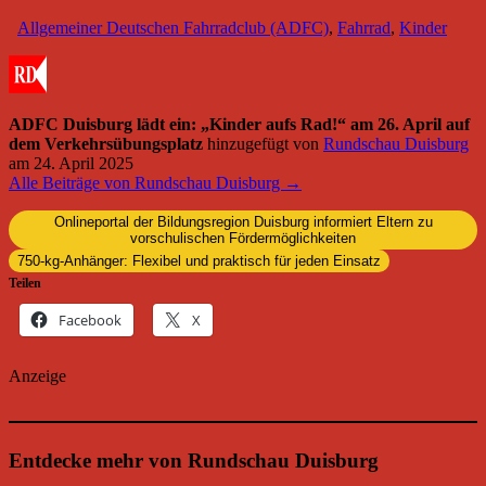
Allgemeiner Deutschen Fahrradclub (ADFC)
,
Fahrrad
,
Kinder
ADFC Duisburg lädt ein: „Kinder aufs Rad!“ am 26. April auf
dem Verkehrsübungsplatz
hinzugefügt von
Rundschau Duisburg
am
24. April 2025
Alle Beiträge von Rundschau Duisburg →
Onlineportal der Bildungsregion Duisburg informiert Eltern zu
vorschulischen Fördermöglichkeiten
750-kg-Anhänger: Flexibel und praktisch für jeden Einsatz
Teilen
Facebook
X
Anzeige
Entdecke mehr von Rundschau Duisburg