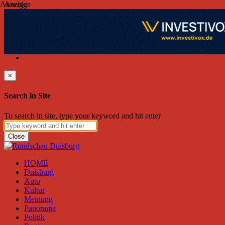
Anzeige
Anzeige
Sonntag, August 09, 2026
Friend on Facebook
Follow on Twitter
Subscribe to RSS
Search
×
Search in Site
To search in site, type your keyword and hit enter
Close
HOME
Duisburg
Auto
Kultur
Meinung
Panorama
Politik