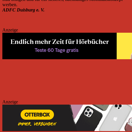
werben.
ADFC Duisburg e. V.
Anzeige
Anzeige