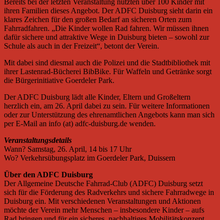
Bereits bei der letzten Veranstaltung nutzten über 100 Kinder mit
ihren Familien dieses Angebot. Der ADFC Duisburg sieht darin ein
klares Zeichen für den großen Bedarf an sicheren Orten zum
Fahrradfahren. „Die Kinder wollen Rad fahren. Wir müssen ihnen
dafür sichere und attraktive Wege in Duisburg bieten – sowohl zur
Schule als auch in der Freizeit“, betont der Verein.
Mit dabei sind diesmal auch die Polizei und die Stadtbibliothek mit
ihrer Lastenrad-Bücherei BibBike. Für Waffeln und Getränke sorgt
die Bürgerinitiative Goerdeler Park.
Der ADFC Duisburg lädt alle Kinder, Eltern und Großeltern
herzlich ein, am 26. April dabei zu sein. Für weitere Informationen
oder zur Unterstützung des ehrenamtlichen Angebots kann man sich
per E-Mail an info (at) adfc-duisburg.de wenden.
Veranstaltungsdetails
Wann? Samstag, 26. April, 14 bis 17 Uhr
Wo? Verkehrsübungsplatz im Goerdeler Park, Duissern
Über den ADFC Duisburg
Der Allgemeine Deutsche Fahrrad-Club (ADFC) Duisburg setzt
sich für die Förderung des Radverkehrs und sichere Fahrradwege in
Duisburg ein. Mit verschiedenen Veranstaltungen und Aktionen
möchte der Verein mehr Menschen – insbesondere Kinder – aufs
Rad bringen und für ein sicheres, nachhaltiges Mobilitätskonzept