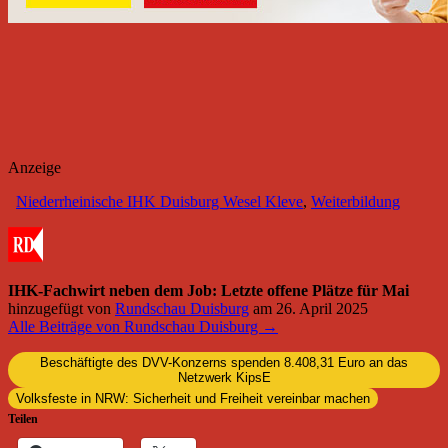
Anzeige
Niederrheinische IHK Duisburg Wesel Kleve
,
Weiterbildung
IHK-Fachwirt neben dem Job: Letzte offene Plätze für Mai
hinzugefügt von
Rundschau Duisburg
am
26. April 2025
Alle Beiträge von Rundschau Duisburg →
Beschäftigte des DVV-Konzerns spenden 8.408,31 Euro an das
Netzwerk KipsE
Volksfeste in NRW: Sicherheit und Freiheit vereinbar machen
Teilen