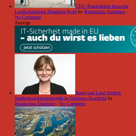
CDU-Ratsfraktion besuchte
Landschaftspark Duisburg-Nord
by
Rundschau Duisburg
-
No Comment
Anzeige
Bund und Land fördern
Stadtentwicklungsprojekt in Duisburg-Hochfeld
by
Rundschau Duisburg
-
No Comment