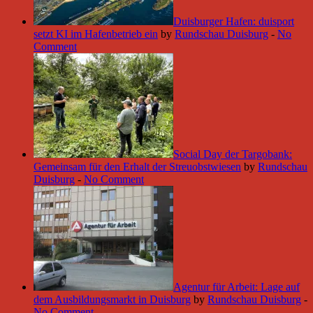
Duisburger Hafen: duisport
setzt KI im Hafenbetrieb ein
by
Rundschau Duisburg
-
No
Comment
Social Day der Targobank:
Gemeinsam für den Erhalt der Streuobstwiesen
by
Rundschau
Duisburg
-
No Comment
Agentur für Arbeit: Lage auf
dem Ausbildungsmarkt in Duisburg
by
Rundschau Duisburg
-
No Comment