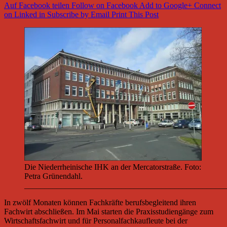
Auf Facebook teilen
Follow on Facebook
Add to Google+
Connect
on Linked in
Subscribe by Email
Print This Post
Die Niederrheinische IHK an der Mercatorstraße. Foto:
Petra Grünendahl.
__________________________________________________
In zwölf Monaten können Fachkräfte berufsbegleitend ihren
Fachwirt abschließen. Im Mai starten die Praxisstudiengänge zum
Wirtschaftsfachwirt und für Personalfachkaufleute bei der