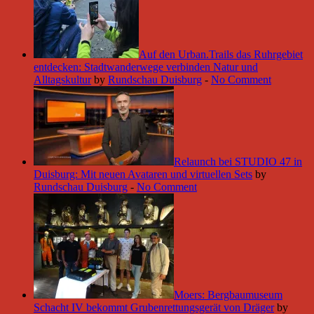
Auf den Urban.Trails das Ruhrgebiet
entdecken: Stadtwanderwege verbinden Natur und
Alltagskultur
by
Rundschau Duisburg
-
No Comment
Relaunch bei STUDIO 47 in
Duisburg: Mit neuen Avataren und virtuellen Sets
by
Rundschau Duisburg
-
No Comment
Moers: Bergbaumuseum
Schacht IV bekommt Grubenrettungsgerät von Dräger
by