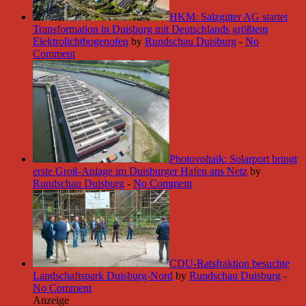
HKM: Salzgitter AG startet
Transformation in Duisburg mit Deutschlands größtem
Elektrolichtbogenofen
by
Rundschau Duisburg
-
No
Comment
Photovoltaik: Solarport bringt
erste Groß-Anlage im Duisburger Hafen ans Netz
by
Rundschau Duisburg
-
No Comment
CDU-Ratsfraktion besuchte
Landschaftspark Duisburg-Nord
by
Rundschau Duisburg
-
No Comment
Anzeige