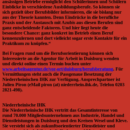
ansässigen Betriebe ermöglicht den Schülerinnen und Schülern
Einblicke in verschiedene Ausbildungsberufe. So können sie
sich gezielt über Berufsbilder informieren, die sie bislang nur
aus der Theorie kannten. Denn Eindrücke in die berufliche
Praxis und der Austausch mit Azubis aus diesen Berufen sind
ganz entscheidende Faktoren. Und hier liegt heute die
besondere Chance: ganz konkret im Betrieb einen Beruf
kennenzulernen und dort vielleicht sogar erste Kontakte für ein
Praktikum zu knüpfen.“
Bei Fragen rund um die Berufsorientierung können sich
Interessierte an die Agentur für Arbeit in Duisburg wenden
und direkt online einen Termin buchen unter
www.arbeitsagentur.de/vor-ort/duisburg/berufsberatung
. Für
Vermittlungen steht auch die Passgenaue Besetzung der
Niederrheinischen IHK zur Verfügung. Ansprechpartner ist
Julien Piron (eMail piron (at) niederrhein.ihk.de, Telefon 0203
2821-498).
Niederrheinische IHK
Die Niederrheinische IHK vertritt das Gesamtinteresse von
rund 70.000 Mitgliedsunternehmen aus Industrie, Handel und
Dienstleistungen in Duisburg und den Kreisen Wesel und Kleve.
Sie versteht sich als zukunftsorientierter Dienstleister und