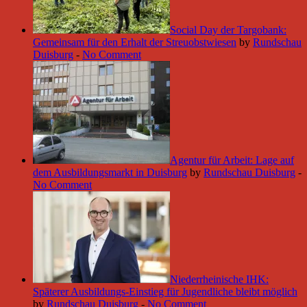
Social Day der Targobank:
Gemeinsam für den Erhalt der Streuobstwiesen
by
Rundschau
Duisburg
-
No Comment
Agentur für Arbeit: Lage auf
dem Ausbildungsmarkt in Duisburg
by
Rundschau Duisburg
-
No Comment
Niederrheinische IHK:
Späterer Ausbildungs-Einstieg für Jugendliche bleibt möglich
by
Rundschau Duisburg
-
No Comment