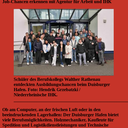
Job-Chancen erkennen mit Agentur für Arbeit und IHK
Schüler des Berufskollegs Walther Rathenau
entdeckten Ausbildungschancen beim Duisburger
Hafen. Foto: Hendrik Grzebatzki /
Niederrheinische IHK.
__________________________________________________
Ob am Computer, an der frischen Luft oder in den
beeindruckenden Lagerhallen: Der Duisburger Hafen bietet
viele Berufsmöglichkeiten. Holzmechaniker, Kaufleute für
Spedition und Logistikdienstleistungen und Technische