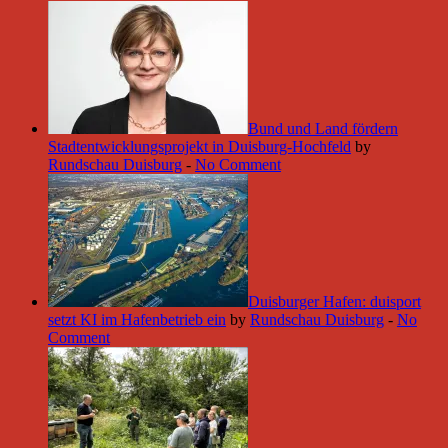
Bund und Land fördern
Stadtentwicklungsprojekt in Duisburg-Hochfeld
by
Rundschau Duisburg
-
No Comment
Duisburger Hafen: duisport
setzt KI im Hafenbetrieb ein
by
Rundschau Duisburg
-
No
Comment