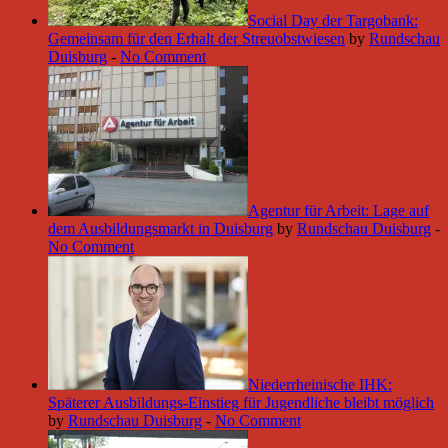
Social Day der Targobank:
Gemeinsam für den Erhalt der Streuobstwiesen
by
Rundschau
Duisburg
-
No Comment
Agentur für Arbeit: Lage auf
dem Ausbildungsmarkt in Duisburg
by
Rundschau Duisburg
-
No Comment
Niederrheinische IHK:
Späterer Ausbildungs-Einstieg für Jugendliche bleibt möglich
by
Rundschau Duisburg
-
No Comment