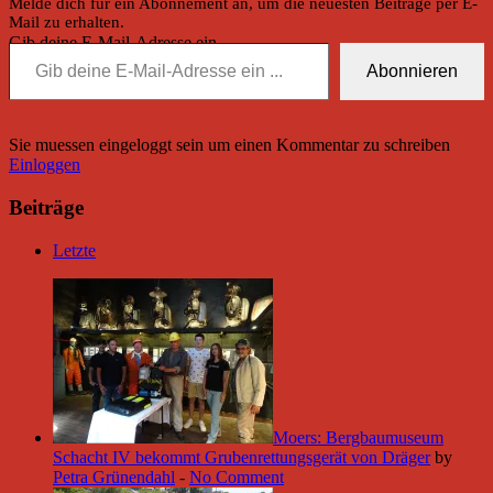
Melde dich für ein Abonnement an, um die neuesten Beiträge per E-
Mail zu erhalten.
Gib deine E-Mail-Adresse ein ...
Abonnieren
Sie muessen eingeloggt sein um einen Kommentar zu schreiben
Einloggen
Beiträge
Letzte
Moers: Bergbaumuseum
Schacht IV bekommt Grubenrettungsgerät von Dräger
by
Petra Grünendahl
-
No Comment