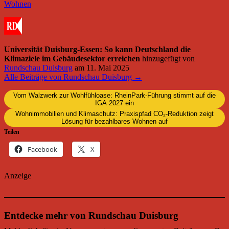
Wohnen
Universität Duisburg-Essen: So kann Deutschland die
Klimaziele im Gebäudesektor erreichen
hinzugefügt von
Rundschau Duisburg
am
11. Mai 2025
Alle Beiträge von Rundschau Duisburg →
Vom Walzwerk zur Wohlfühloase: RheinPark-Führung stimmt auf die
IGA 2027 ein
Wohnimmobilien und Klimaschutz: Praxispfad CO₂-Reduktion zeigt
Lösung für bezahlbares Wohnen auf
Teilen
Facebook
X
Anzeige
Entdecke mehr von Rundschau Duisburg