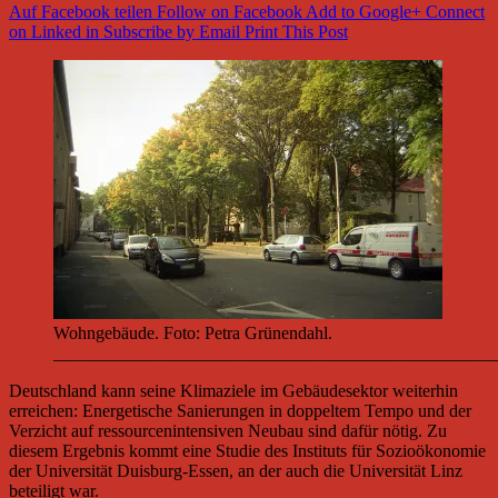
Auf Facebook teilen
Follow on Facebook
Add to Google+
Connect
on Linked in
Subscribe by Email
Print This Post
Wohngebäude. Foto: Petra Grünendahl.
__________________________________________________
Deutschland kann seine Klimaziele im Gebäudesektor weiterhin
erreichen: Energetische Sanierungen in doppeltem Tempo und der
Verzicht auf ressourcenintensiven Neubau sind dafür nötig. Zu
diesem Ergebnis kommt eine Studie des Instituts für Sozioökonomie
der Universität Duisburg-Essen, an der auch die Universität Linz
beteiligt war.