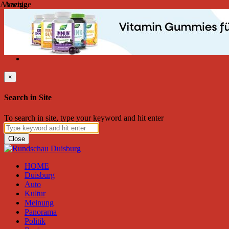
Anzeige
Anzeige
Samstag, August 08, 2026
Friend on Facebook
Follow on Twitter
Subscribe to RSS
Search
×
Search in Site
To search in site, type your keyword and hit enter
Close
HOME
Duisburg
Auto
Kultur
Meinung
Panorama
Politik