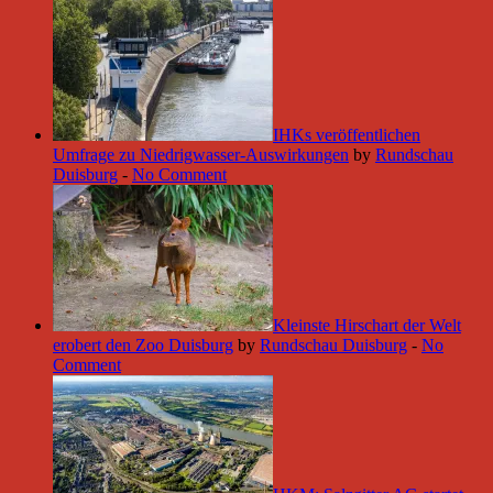
IHKs veröffentlichen
Umfrage zu Niedrigwasser-Auswirkungen
by
Rundschau
Duisburg
-
No Comment
Kleinste Hirschart der Welt
erobert den Zoo Duisburg
by
Rundschau Duisburg
-
No
Comment