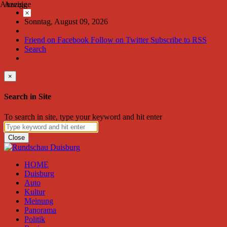
Anzeige
Anzeige
×
Sonntag, August 09, 2026
Friend on Facebook
Follow on Twitter
Subscribe to RSS
Search
×
Search in Site
To search in site, type your keyword and hit enter
Close
HOME
Duisburg
Auto
Kultur
Meinung
Panorama
Politik