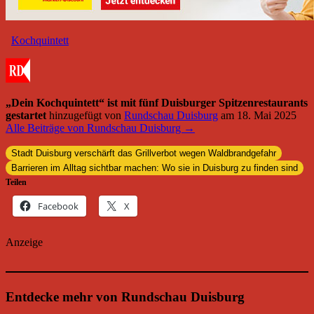
Kochquintett
„Dein Kochquintett“ ist mit fünf Duisburger Spitzenrestaurants
gestartet
hinzugefügt von
Rundschau Duisburg
am
18. Mai 2025
Alle Beiträge von Rundschau Duisburg →
Stadt Duisburg verschärft das Grillverbot wegen Waldbrandgefahr
Barrieren im Alltag sichtbar machen: Wo sie in Duisburg zu finden sind
Teilen
Facebook
X
Anzeige
Entdecke mehr von Rundschau Duisburg