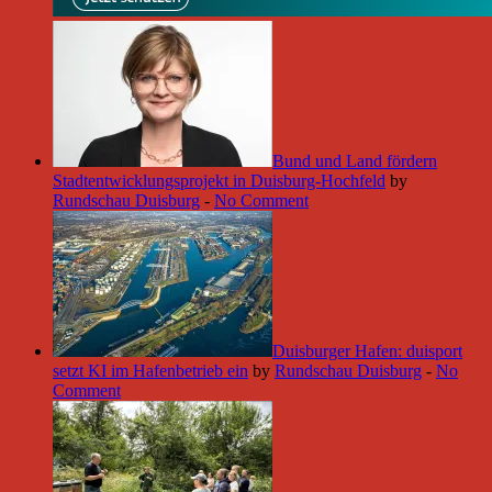
Bund und Land fördern
Stadtentwicklungsprojekt in Duisburg-Hochfeld
by
Rundschau Duisburg
-
No Comment
Duisburger Hafen: duisport
setzt KI im Hafenbetrieb ein
by
Rundschau Duisburg
-
No
Comment