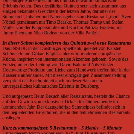
Duisburger Spitzenrestaurants und das bewährte kulinarische
Erlebnis freuen. Das diesjährige Quintett setzt sich zusammen aus
einigen bekannten Gesichtern der letzten Jahre, darunter der
Sternekoch, Inhaber und Namensgeber vom Restaurant „mod“ Sven
Nöthel gemeinsam mit Timo Baaske, Thomas Tramp und Stefan
Müller von der Küppersmühle und Köchin Patrizia Bodean, mit
ihrem Ehemann Nico Bodean von der Villa Patrizia.
In dieser Saison komplettieren das Quintett zwei neue Restaurants
Das INSIDE in der Duisburger Spielbank, geleitet von Karsten
Schöneich und Gökan Küplü – hier wird moderne europäische
Küche, inspiriert von internationalen Akzenten geboten. Sowie das
Förster, unter der Leitung von David Bald und Nils Förster –
Hochwertige Produkte und Liebe zum Handwerk treffen hier in der
Brasserie aufeinander. Mit dieser einzigartigen Zusammenstellung
verspricht das Kochquintett auch in dieser Saison ein
unvergessliches kulinarisches Erlebnis in Duisburg.
Und aufgepasst: Beim Besuch aller Restaurants, besteht die Chance
auf den Gewinn von exklusiven Tickets für Dinnerabende im
kommenden Jahr. Der dazugehörige Sammelpass befindet sich in
den begleitenden Broschüren, die in den teilnehmenden Restaurants
ausliegen.
Kurz zusammengefasst: 5 Restaurants – 5 Menüs – 5 Monate
Unter diesem Motto kooperieren 2025 fünf Duisburger Top-