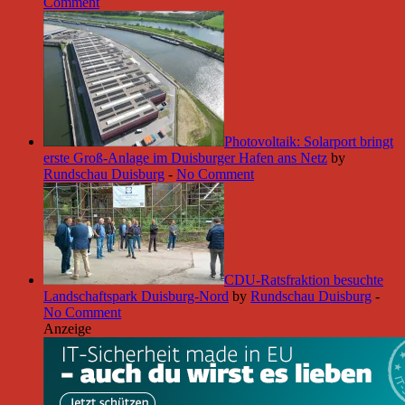
Comment
Photovoltaik: Solarport bringt
erste Groß-Anlage im Duisburger Hafen ans Netz
by
Rundschau Duisburg
-
No Comment
CDU-Ratsfraktion besuchte
Landschaftspark Duisburg-Nord
by
Rundschau Duisburg
-
No Comment
Anzeige