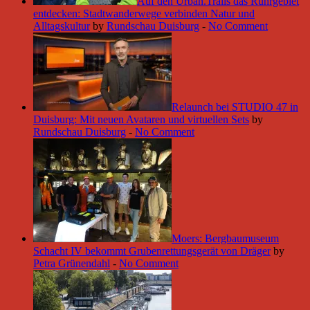
Auf den Urban.Trails das Ruhrgebiet
entdecken: Stadtwanderwege verbinden Natur und
Alltagskultur
by
Rundschau Duisburg
-
No Comment
Relaunch bei STUDIO 47 in
Duisburg: Mit neuen Avataren und virtuellen Sets
by
Rundschau Duisburg
-
No Comment
Moers: Bergbaumuseum
Schacht IV bekommt Grubenrettungsgerät von Dräger
by
Petra Grünendahl
-
No Comment