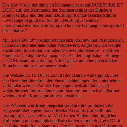
Das Key Visual der digitalen Kampagne setzt auf DUISBURG IST
ECHT auf, der Kernmarke des Stadtmarketings der Duisburg
Kontor GmbH und der Stadt Duisburg. Kontor-Geschäftsführer
Uwe Kluge begrüßt den Schritt: „Duisburg ist eine der
internationalsten Städte in Europa. Die neue Kampagne transportiert
diese Stärke.“
Mit „Let’s DU it!“ positioniert man sich jetzt bewusst im regionalen,
nationalen und internationalen Wettbewerb. Angesprochen werden
Fachkräfte, Investoren, Gründende sowie Studierende – mit ihren
Familien. Die digitale Kampagne ist Teil der langfristigen Strategie
der DBI: Standortmarketing, Arbeitsplätze und eine diversifizierte
Branchenstruktur zusammenzudenken.
Die Website LETS-DU-IT.com ist der zentrale Ankerpunkt, über
den Bewerber direkt mit den Personalabteilungen der Unternehmen
verbunden werden. Auf der Kampagnenwebsite finden sich
weiterführende Informationen zum Standort und auch alle Partner
wieder, die die Kampagne aktiv unterstützen.
Des Weiteren wurde ein imagestarker Kurzfilm produziert, der
zeitgemäß über eigene Social-Media-Accounts (LinkedIn und
Instagram) ausgespielt wird. Mit frischen Bildern, eindringlicher
Farbgebung und zugänglichen Botschaften vermittelt „Let’s DU it!“
die Zukunftskraft des Standorts. Der Claim spiegelt das Duisburger