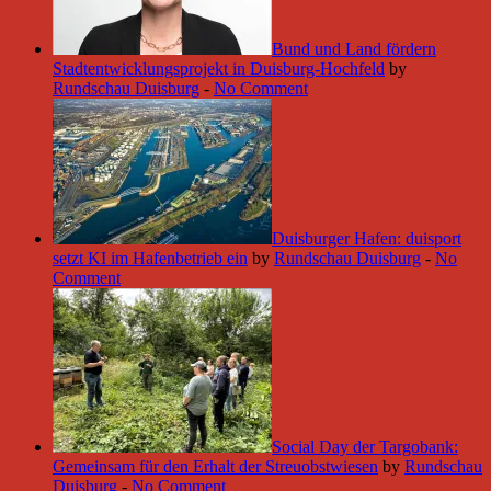
Bund und Land fördern
Stadtentwicklungsprojekt in Duisburg-Hochfeld
by
Rundschau Duisburg
-
No Comment
Duisburger Hafen: duisport
setzt KI im Hafenbetrieb ein
by
Rundschau Duisburg
-
No
Comment
Social Day der Targobank:
Gemeinsam für den Erhalt der Streuobstwiesen
by
Rundschau
Duisburg
-
No Comment