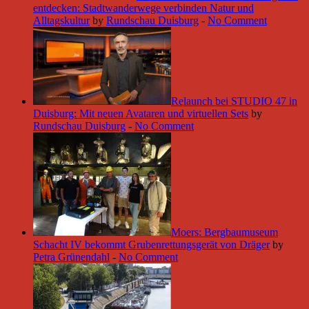
entdecken: Stadtwanderwege verbinden Natur und
Alltagskultur
by
Rundschau Duisburg
-
No Comment
Relaunch bei STUDIO 47 in
Duisburg: Mit neuen Avataren und virtuellen Sets
by
Rundschau Duisburg
-
No Comment
Moers: Bergbaumuseum
Schacht IV bekommt Grubenrettungsgerät von Dräger
by
Petra Grünendahl
-
No Comment