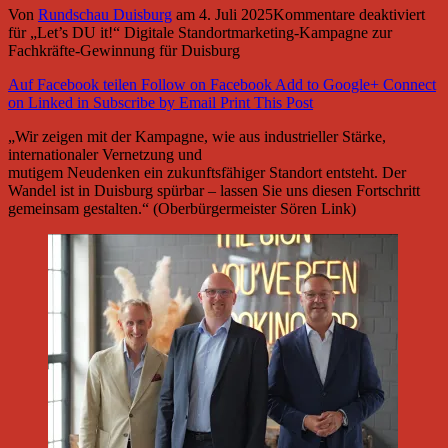
Von
Rundschau Duisburg
am
4. Juli 2025
Kommentare deaktiviert
für „Let’s DU it!“ Digitale Standortmarketing-Kampagne zur
Fachkräfte-Gewinnung für Duisburg
Auf Facebook teilen
Follow on Facebook
Add to Google+
Connect
on Linked in
Subscribe by Email
Print This Post
„Wir zeigen mit der Kampagne, wie aus industrieller Stärke,
internationaler Vernetzung und
mutigem Neudenken ein zukunftsfähiger Standort entsteht. Der
Wandel ist in Duisburg spürbar – lassen Sie uns diesen Fortschritt
gemeinsam gestalten.“ (Oberbürgermeister Sören Link)