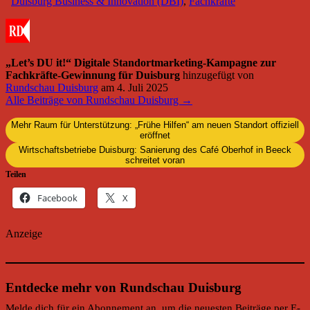
Duisburg Business & Innovation (DBI)
,
Fachkräfte
„Let’s DU it!“ Digitale Standortmarketing-Kampagne zur
Fachkräfte-Gewinnung für Duisburg
hinzugefügt von
Rundschau Duisburg
am
4. Juli 2025
Alle Beiträge von Rundschau Duisburg →
Mehr Raum für Unterstützung: „Frühe Hilfen“ am neuen Standort offiziell
eröffnet
Wirtschaftsbetriebe Duisburg: Sanierung des Café Oberhof in Beeck
schreitet voran
Teilen
Facebook
X
Anzeige
Entdecke mehr von Rundschau Duisburg
Melde dich für ein Abonnement an, um die neuesten Beiträge per E-