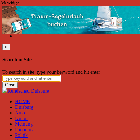
Anzeige
Anzeige
Sonntag, August 09, 2026
Friend on Facebook
Follow on Twitter
Subscribe to RSS
Search
×
Search in Site
To search in site, type your keyword and hit enter
Close
HOME
Duisburg
Auto
Kultur
Meinung
Panorama
Politik