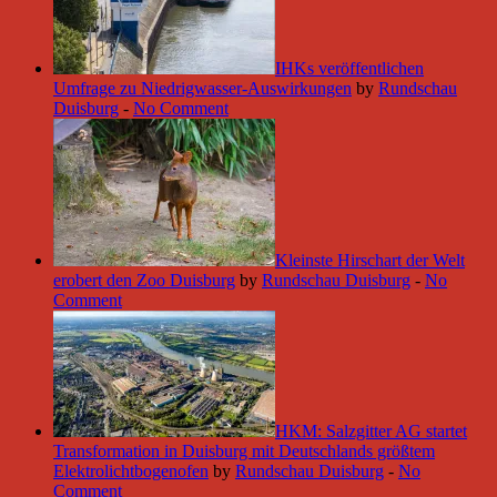
IHKs veröffentlichen
Umfrage zu Niedrigwasser-Auswirkungen
by
Rundschau
Duisburg
-
No Comment
Kleinste Hirschart der Welt
erobert den Zoo Duisburg
by
Rundschau Duisburg
-
No
Comment
HKM: Salzgitter AG startet
Transformation in Duisburg mit Deutschlands größtem
Elektrolichtbogenofen
by
Rundschau Duisburg
-
No
Comment