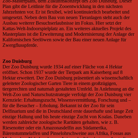
Zoo-Masterplans, dem Zukunftskonzept des Zoo Duisburg. Dieser
Plan gibt die Leitlinie für die Zooentwicklung in den nächsten
Jahrzehnten vor. Er ist flexibel, wird kontinuierlich bearbeitet und
umgesetzt. Neben dem Bau von neuen Tieranlagen steht auch der
Ausbau weiterer Besuchserlaubnisse im Fokus. Hier setzt der
Kattas-Welt-Indoorspielplatz an. Ein weiteres aktuelles Projekt des
Masterplans ist die Erweiterung und Modernisierung der Anlage der
Kalifornischen Seelöwen sowie der Bau einer neuen Anlage für
Zwergflusspferde.
Zoo Duisburg
Der Zoo Duisburg wurde 1934 auf einer Fläche von 4 Hektar
eröffnet. Schon 1937 wurde der Tierpark am Kaiserberg auf 8
Hektar erweitert. Der Zoo Duisburg präsentiert als wissenschaftlich
geleiteter Zoologischer Garten Tiere in einem großzügigen,
tiergerechten und naturnah gestalteten Umfeld. In Anlehnung an die
Welt-Zoo und Naturschutzstrategie verfolgt der Zoo Duisburg vier
Kernziele: Erhaltungszucht, Wissensvermittlung, Forschung und –
für die Besucher – Erholung. Bekannt ist der Zoo für sein
Delfinarium und die in Deutschland erste dauerhafte und lange Zeit
einzige Haltung und bis heute einzige Zucht von Koalas. Daneben
werden zahlreiche zoologische Raritäten gehalten, wie z. B.
Riesenotter oder ein Amazonasdelfin aus Südamerika,
Bärenstummelaffen und Pinselohrschweine aus Afrika, Fossas aus