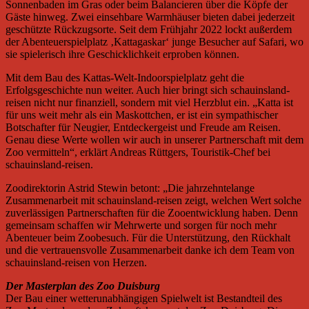
Sonnenbaden im Gras oder beim Balancieren über die Köpfe der
Gäste hinweg. Zwei einsehbare Warmhäuser bieten dabei jederzeit
geschützte Rückzugsorte. Seit dem Frühjahr 2022 lockt außerdem
der Abenteuerspielplatz ‚Kattagaskar‘ junge Besucher auf Safari, wo
sie spielerisch ihre Geschicklichkeit erproben können.
Mit dem Bau des Kattas-Welt-Indoorspielplatz geht die
Erfolgsgeschichte nun weiter. Auch hier bringt sich schauinsland-
reisen nicht nur finanziell, sondern mit viel Herzblut ein. „Katta ist
für uns weit mehr als ein Maskottchen, er ist ein sympathischer
Botschafter für Neugier, Entdeckergeist und Freude am Reisen.
Genau diese Werte wollen wir auch in unserer Partnerschaft mit dem
Zoo vermitteln“, erklärt Andreas Rüttgers, Touristik-Chef bei
schauinsland-reisen.
Zoodirektorin Astrid Stewin betont: „Die jahrzehntelange
Zusammenarbeit mit schauinsland-reisen zeigt, welchen Wert solche
zuverlässigen Partnerschaften für die Zooentwicklung haben. Denn
gemeinsam schaffen wir Mehrwerte und sorgen für noch mehr
Abenteuer beim Zoobesuch. Für die Unterstützung, den Rückhalt
und die vertrauensvolle Zusammenarbeit danke ich dem Team von
schauinsland-reisen von Herzen.
Der Masterplan des Zoo Duisburg
Der Bau einer wetterunabhängigen Spielwelt ist Bestandteil des