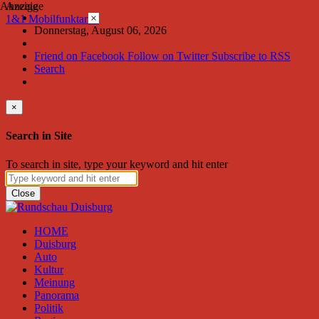
Anzeige
Anzeige
×
1&1 Mobilfunktarife
Donnerstag, August 06, 2026
Friend on Facebook
Follow on Twitter
Subscribe to RSS
Search
×
Search in Site
To search in site, type your keyword and hit enter
Close
HOME
Duisburg
Auto
Kultur
Meinung
Panorama
Politik