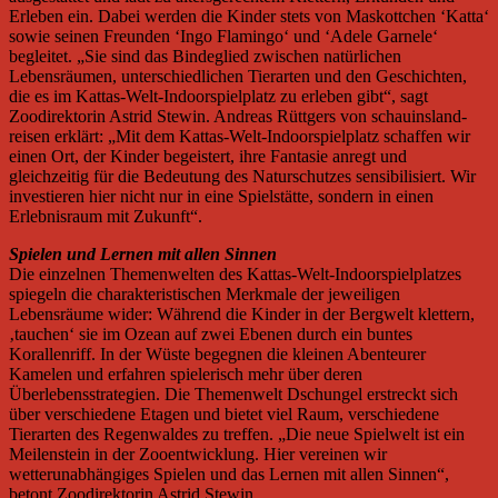
Erleben ein. Dabei werden die Kinder stets von Maskottchen ‘Katta‘
sowie seinen Freunden ‘Ingo Flamingo‘ und ‘Adele Garnele‘
begleitet. „Sie sind das Bindeglied zwischen natürlichen
Lebensräumen, unterschiedlichen Tierarten und den Geschichten,
die es im Kattas-Welt-Indoorspielplatz zu erleben gibt“, sagt
Zoodirektorin Astrid Stewin. Andreas Rüttgers von schauinsland-
reisen erklärt: „Mit dem Kattas-Welt-Indoorspielplatz schaffen wir
einen Ort, der Kinder begeistert, ihre Fantasie anregt und
gleichzeitig für die Bedeutung des Naturschutzes sensibilisiert. Wir
investieren hier nicht nur in eine Spielstätte, sondern in einen
Erlebnisraum mit Zukunft“.
Spielen und Lernen mit allen Sinnen
Die einzelnen Themenwelten des Kattas-Welt-Indoorspielplatzes
spiegeln die charakteristischen Merkmale der jeweiligen
Lebensräume wider: Während die Kinder in der Bergwelt klettern,
‚tauchen‘ sie im Ozean auf zwei Ebenen durch ein buntes
Korallenriff. In der Wüste begegnen die kleinen Abenteurer
Kamelen und erfahren spielerisch mehr über deren
Überlebensstrategien. Die Themenwelt Dschungel erstreckt sich
über verschiedene Etagen und bietet viel Raum, verschiedene
Tierarten des Regenwaldes zu treffen. „Die neue Spielwelt ist ein
Meilenstein in der Zooentwicklung. Hier vereinen wir
wetterunabhängiges Spielen und das Lernen mit allen Sinnen“,
betont Zoodirektorin Astrid Stewin.