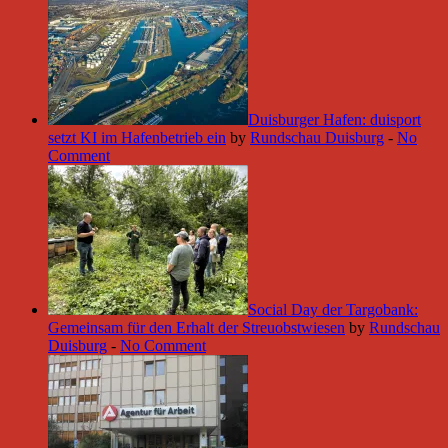
Duisburger Hafen: duisport
setzt KI im Hafenbetrieb ein
by
Rundschau Duisburg
-
No
Comment
Social Day der Targobank:
Gemeinsam für den Erhalt der Streuobstwiesen
by
Rundschau
Duisburg
-
No Comment