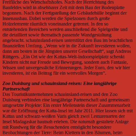
Freifläche des Wirtschaftshofes. Nach der Herrichtung des
Baufeldes wird in absehbarer Zeit mit dem Bau der Bodenplatte
begonnen. Nach der Fertigstellung der Gebäudehülle beginnt der
Innenausbau. Dabei werden die Spielzonen durch große
Holzelemente räumlich voneinander getrennt. In den so
entstehenden Bereichen werden anschließend die Spielgeräte und
die detailliert sowie thematisch passende Wandgestaltung
angebracht. schauinsland-reisen unterstützt den Bau im beachtlichen
finanziellen Umfang. „Wenn wir in die Zukunft investieren wollen,
dann am besten in die Jüngsten unserer Gesellschaft“, sagt Andreas
Rüttgers. „Ein Ort wie der Kattas-Welt-Indoorspielplatz schenkt
Kindern nicht nur Freude und Bewegung, sondern auch Fantasie,
Wissen und unvergessliche Erinnerungen. Jeder Euro, den wir hier
investieren, ist ein Beitrag für ein wertvolles Morgen“.
Zoo Duisburg und schauinsland-reisen: Eine langjährige
Partnerschaft
Das Touristikunternehmen schauinsland-reisen und den Zoo
Duisburg verbinden eine langjährige Partnerschaft und gemeinsam
umgesetzte Projekte: Ein erster Meilenstein dieser Zusammenarbeit
war die Eröffnung der Katta-Insel im Jahr 2011. Hier lassen sich mit
Kattas und schwarz-weißen Varis gleich zwei Lemurenarten der
Insel Madagaskar hautnah erleben. Die naturnah gestaltete Anlage
mit Rundweg für die Besuchenden ermöglicht besondere
Beobachtungen der Tiere: Beim Klettern in den Bäumen, beim