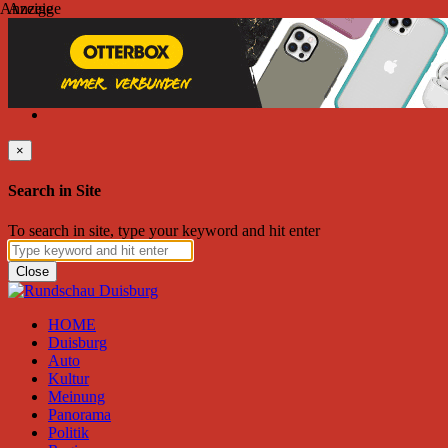
Anzeige
Anzeige
Freitag, August 07, 2026
Friend on Facebook
Follow on Twitter
Subscribe to RSS
Search
×
Search in Site
To search in site, type your keyword and hit enter
Close
HOME
Duisburg
Auto
Kultur
Meinung
Panorama
Politik