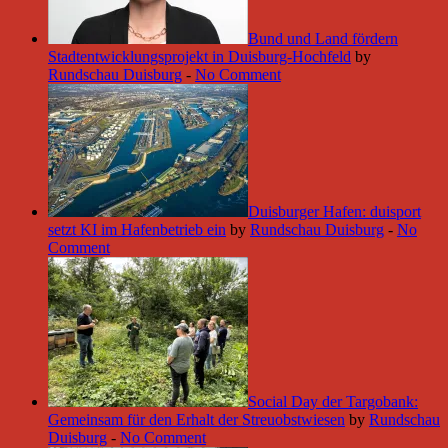
Bund und Land fördern
Stadtentwicklungsprojekt in Duisburg-Hochfeld
by
Rundschau Duisburg
-
No Comment
Duisburger Hafen: duisport
setzt KI im Hafenbetrieb ein
by
Rundschau Duisburg
-
No
Comment
Social Day der Targobank:
Gemeinsam für den Erhalt der Streuobstwiesen
by
Rundschau
Duisburg
-
No Comment