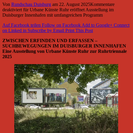
Von
Rundschau Duisburg
am
22. August 2025
Kommentare
deaktiviert
für Urbane Künste Ruhr eröffnet Ausstellung im
Duisburger Innenhafen mit umfangreichen Programm
Auf Facebook teilen
Follow on Facebook
Add to Google+
Connect
on Linked in
Subscribe by Email
Print This Post
ZWISCHEN ERFINDEN UND ERFASSEN –
SUCHBEWEGUNGEN IM DUISBURGER INNENHAFEN
Eine Ausstellung von Urbane Künste Ruhr zur Ruhrtriennale
2025