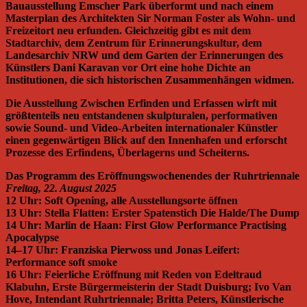
Bauausstellung Emscher Park überformt und nach einem
Masterplan des Architekten Sir Norman Foster als Wohn- und
Freizeitort neu erfunden. Gleichzeitig gibt es mit dem
Stadtarchiv, dem Zentrum für Erinnerungskultur, dem
Landesarchiv NRW und dem Garten der Erinnerungen des
Künstlers Dani Karavan vor Ort eine hohe Dichte an
Institutionen, die sich historischen Zusammenhängen widmen.
Die Ausstellung Zwischen Erfinden und Erfassen wirft mit
größtenteils neu entstandenen skulpturalen, performativen
sowie Sound- und Video-Arbeiten internationaler Künstler
einen gegenwärtigen Blick auf den Innenhafen und erforscht
Prozesse des Erfindens, Überlagerns und Scheiterns.
Das Programm des Eröffnungswochenendes der Ruhrtriennale
Freitag, 22. August 2025
12 Uhr: Soft Opening, alle Ausstellungsorte öffnen
13 Uhr: Stella Flatten: Erster Spatenstich Die Halde/The Dump
14 Uhr: Marlin de Haan: First Glow Performance Practising
Apocalypse
14–17 Uhr: Franziska Pierwoss und Jonas Leifert:
Performance soft smoke
16 Uhr: Feierliche Eröffnung mit Reden von Edeltraud
Klabuhn, Erste Bürgermeisterin der Stadt Duisburg; Ivo Van
Hove, Intendant Ruhrtriennale; Britta Peters, Künstlerische