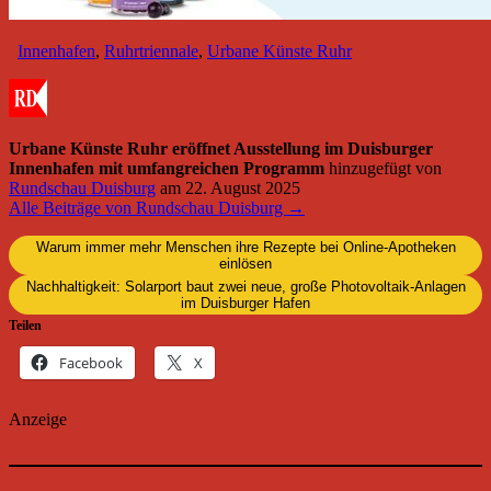
Innenhafen
,
Ruhrtriennale
,
Urbane Künste Ruhr
Urbane Künste Ruhr eröffnet Ausstellung im Duisburger
Innenhafen mit umfangreichen Programm
hinzugefügt von
Rundschau Duisburg
am
22. August 2025
Alle Beiträge von Rundschau Duisburg →
Warum immer mehr Menschen ihre Rezepte bei Online-Apotheken
einlösen
Nachhaltigkeit: Solarport baut zwei neue, große Photovoltaik-Anlagen
im Duisburger Hafen
Teilen
Facebook
X
Anzeige