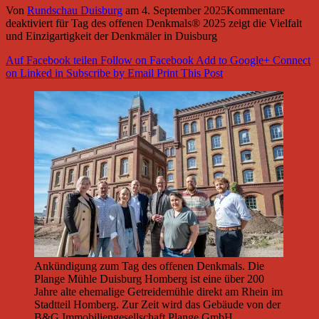
Von
Rundschau Duisburg
am
4. September 2025
Kommentare
deaktiviert
für Tag des offenen Denkmals® 2025 zeigt die Vielfalt
und Einzigartigkeit der Denkmäler in Duisburg
Auf Facebook teilen
Follow on Facebook
Add to Google+
Connect
on Linked in
Subscribe by Email
Print This Post
Ankündigung zum Tag des offenen Denkmals. Die
Plange Mühle Duisburg Homberg ist eine über 200
Jahre alte ehemalige Getreidemühle direkt am Rhein im
Stadtteil Homberg. Zur Zeit wird das Gebäude von der
B&G Immobiliengesellschaft Plange GmbH