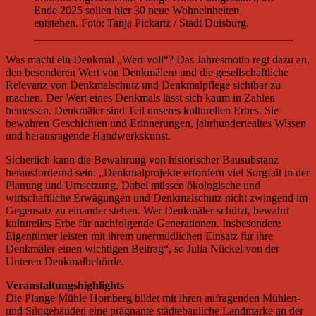
Ende 2025 sollen hier 30 neue Wohneinheiten
entstehen. Foto: Tanja Pickartz / Stadt Duisburg.
______________________________________________
Was macht ein Denkmal „Wert-voll“? Das Jahresmotto regt dazu an,
den besonderen Wert von Denkmälern und die gesellschaftliche
Relevanz von Denkmalschutz und Denkmalpflege sichtbar zu
machen. Der Wert eines Denkmals lässt sich kaum in Zahlen
bemessen. Denkmäler sind Teil unseres kulturellen Erbes. Sie
bewahren Geschichten und Erinnerungen, jahrhundertealtes Wissen
und herausragende Handwerkskunst.
Sicherlich kann die Bewahrung von historischer Bausubstanz
herausfordernd sein: „Denkmalprojekte erfordern viel Sorgfalt in der
Planung und Umsetzung. Dabei müssen ökologische und
wirtschaftliche Erwägungen und Denkmalschutz nicht zwingend im
Gegensatz zu einander stehen. Wer Denkmäler schützt, bewahrt
kulturelles Erbe für nachfolgende Generationen. Insbesondere
Eigentümer leisten mit ihrem unermüdlichen Einsatz für ihre
Denkmäler einen wichtigen Beitrag“, so Julia Nückel von der
Unteren Denkmalbehörde.
Veranstaltungshighlights
Die Plange Mühle Homberg bildet mit ihren aufragenden Mühlen-
und Silogebäuden eine prägnante städtebauliche Landmarke an der