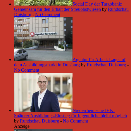
Social Day der Targobank:
Gemeinsam für den Erhalt der Streuobstwiesen
by
Rundschau
Duisburg
-
No Comment
Agentur für Arbeit: Lage auf
dem Ausbildungsmarkt in Duisburg
by
Rundschau Duisburg
-
No Comment
Niederrheinische IHK:
Späterer Ausbildungs-Einstieg für Jugendliche bleibt möglich
by
Rundschau Duisburg
-
No Comment
Anzeige