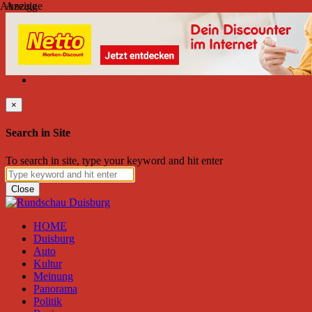
Anzeige
Anzeige
Freitag, August 07, 2026
Friend on Facebook
Follow on Twitter
Subscribe to RSS
Search
×
Search in Site
To search in site, type your keyword and hit enter
Close
HOME
Duisburg
Auto
Kultur
Meinung
Panorama
Politik