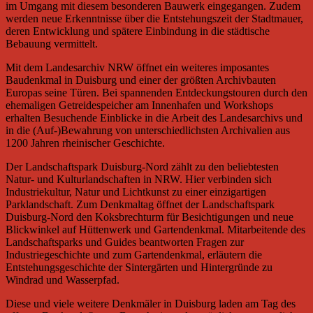
im Umgang mit diesem besonderen Bauwerk eingegangen. Zudem
werden neue Erkenntnisse über die Entstehungszeit der Stadtmauer,
deren Entwicklung und spätere Einbindung in die städtische
Bebauung vermittelt.
Mit dem Landesarchiv NRW öffnet ein weiteres imposantes
Baudenkmal in Duisburg und einer der größten Archivbauten
Europas seine Türen. Bei spannenden Entdeckungstouren durch den
ehemaligen Getreidespeicher am Innenhafen und Workshops
erhalten Besuchende Einblicke in die Arbeit des Landesarchivs und
in die (Auf-)Bewahrung von unterschiedlichsten Archivalien aus
1200 Jahren rheinischer Geschichte.
Der Landschaftspark Duisburg-Nord zählt zu den beliebtesten
Natur- und Kulturlandschaften in NRW. Hier verbinden sich
Industriekultur, Natur und Lichtkunst zu einer einzigartigen
Parklandschaft. Zum Denkmaltag öffnet der Landschaftspark
Duisburg-Nord den Koksbrechturm für Besichtigungen und neue
Blickwinkel auf Hüttenwerk und Gartendenkmal. Mitarbeitende des
Landschaftsparks und Guides beantworten Fragen zur
Industriegeschichte und zum Gartendenkmal, erläutern die
Entstehungsgeschichte der Sintergärten und Hintergründe zu
Windrad und Wasserpfad.
Diese und viele weitere Denkmäler in Duisburg laden am Tag des