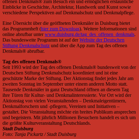
offenen Denkmals® zum Besuch ein und ermöglichen erstaunliche
Einblicke in Geschichte, Architektur, Handwerk und Kunst sowie
verschiedene Perspektiven auf Denkmalschutz und Denkmalpflege.
Eine Übersicht über die geöffneten Denkmäler in Duisburg bietet
das Programmheft (
hier zum Downloas
). Weitere Informationen sind
online abrufbar unter
www.duisburg.de/tag_des_offenen_denkmals
.
Das bundesweite Programm ist auf der
Website der Deutschen
Stiftung Denkmalschutz
und über die App zum Tag des offenen
Denkmals® abrufbar.
Tag des offenen Denkmals®
Seit 1993 wird der Tag des offenen Denkmals® bundesweit von der
Deutschen Stiftung Denkmalschutz koordiniert und ist eine
geschützte Marke der Stiftung. Der Aktionstag findet jedes Jahr am
zweiten Sonntag im September unter einem anderen Motto statt.
Tausende Denkmäler in ganz Deutschland öffnen an diesem Tag
ihre Türen für Kultur- und Denkmalinteressierte. Vor Ort wird der
Aktionstag von vielen Veranstaltenden – Denkmaleigentümern,
Denkmalforschern und -pflegern, Vereinen und Initiativen –
gestaltet. Die Veranstaltung möchte ein breites Publikum ansprechen
und begeistern. Mit jährlich Millionen Besuchern handelt es sich um
die größte Kulturveranstaltung Deutschlands.
Stadt Duisburg
Foto: Tanja Pickartz / Stadt Duisburg