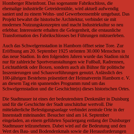
Homberger Rheinfront. Das sogenannte Fabrikschloss, die
ehemalige industrielle Getreidemühle, wird aktuell aufwendig
saniert und zu einem Wohn- und Gewerbeensemble umgebaut. Das
Projekt bewahrt die historische Architektur, verbindet sie mit
modernen Nutzungskonzepten und macht Industriekultur so neu
erlebbar. Interessierte erhalten die Gelegenheit, die erstaunliche
Transformation des Fabrikschlosses bei Führungen mitzuerleben.
Auch das Schwelgernstadion in Hamborn öffnet seine Tore. Zur
Eröffnung am 20. September 1925 strömten 30.000 Menschen in
das neue Stadion. In den folgenden Jahren wurde das Stadion nicht
nur für zahlreiche Sportveranstaltungen wie Fußball, Radrennen,
Leichtathletik oder Boxen, sondern auch als Bühne für politische
Inszenierungen und Schauvorführungen genutzt. Anlässlich des
100-jährigen Bestehens präsentiert der Heimatverein Hamborn e. V.
an diesem Tag ein spannendes Programm rund um das
Schwelgernstadion und die Geschichte(n) dieses historischen Ortes.
Die Stadtmauer ist eines der bedeutendsten Denkmäler in Duisburg
und für die Geschichte der Stadt unschätzbar wertvoll. Die
mittelalterliche Befestigungsanlage verbindet zentrale Orte in der
Innenstadt miteinander. Besucher sind am 14. September
eingeladen, an einem geführten Spaziergang entlang der Duisburger
Stadtmauer teilzunehmen. Dabei wird auf die Bedeutung und den
Wert des Bau- und Bodendenkmals sowie die Herausforderungen