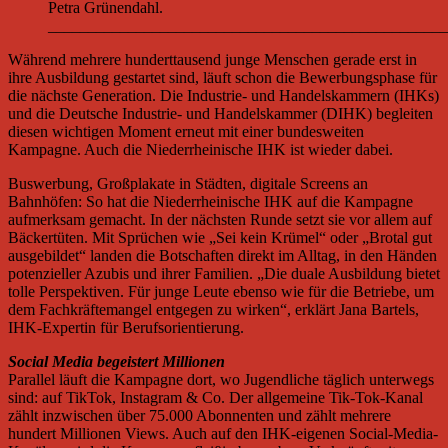
Petra Grünendahl.
__________________________________________________
Während mehrere hunderttausend junge Menschen gerade erst in
ihre Ausbildung gestartet sind, läuft schon die Bewerbungsphase für
die nächste Generation. Die Industrie- und Handelskammern (IHKs)
und die Deutsche Industrie- und Handelskammer (DIHK) begleiten
diesen wichtigen Moment erneut mit einer bundesweiten
Kampagne. Auch die Niederrheinische IHK ist wieder dabei.
Buswerbung, Großplakate in Städten, digitale Screens an
Bahnhöfen: So hat die Niederrheinische IHK auf die Kampagne
aufmerksam gemacht. In der nächsten Runde setzt sie vor allem auf
Bäckertüten. Mit Sprüchen wie „Sei kein Krümel“ oder „Brotal gut
ausgebildet“ landen die Botschaften direkt im Alltag, in den Händen
potenzieller Azubis und ihrer Familien. „Die duale Ausbildung bietet
tolle Perspektiven. Für junge Leute ebenso wie für die Betriebe, um
dem Fachkräftemangel entgegen zu wirken“, erklärt Jana Bartels,
IHK-Expertin für Berufsorientierung.
Social Media begeistert Millionen
Parallel läuft die Kampagne dort, wo Jugendliche täglich unterwegs
sind: auf TikTok, Instagram & Co. Der allgemeine Tik-Tok-Kanal
zählt inzwischen über 75.000 Abonnenten und zählt mehrere
hundert Millionen Views. Auch auf den IHK-eigenen Social-Media-