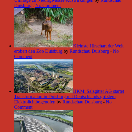
Umfrage zu Niedrigwasser-Auswirkungen
by
Rundschau
Duisburg
-
No Comment
Kleinste Hirschart der Welt
erobert den Zoo Duisburg
by
Rundschau Duisburg
-
No
Comment
HKM: Salzgitter AG startet
Transformation in Duisburg mit Deutschlands größtem
Elektrolichtbogenofen
by
Rundschau Duisburg
-
No
Comment