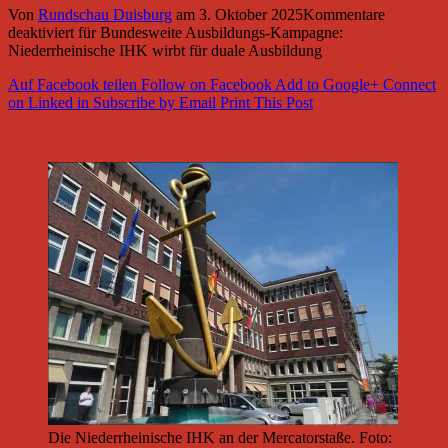
Von
Rundschau Duisburg
am
3. Oktober 2025
Kommentare
deaktiviert
für Bundesweite Ausbildungs-Kampagne:
Niederrheinische IHK wirbt für duale Ausbildung
Auf Facebook teilen
Follow on Facebook
Add to Google+
Connect
on Linked in
Subscribe by Email
Print This Post
Die Niederrheinische IHK an der Mercatorstaße. Foto: