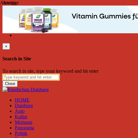
Anzeige
Anzeige
Samstag, August 08, 2026
Friend on Facebook
Follow on Twitter
Subscribe to RSS
Search
×
Search in Site
To search in site, type your keyword and hit enter
Close
HOME
Duisburg
Auto
Kultur
Meinung
Panorama
Politik