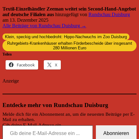
Textil-Einzelhändler Zeeman weitet sein Second-Hand-Angebot
auf deutsche Filialen aus
hinzugefügt von
Rundschau Duisburg
am
13. Dezember 2025
Alle Beiträge von Rundschau Duisburg →
Klein, speckig und hochbedroht: Hippo-Nachwuchs im Zoo Duisburg
Ruhrgebiets-Krankenhäuser erhalten Förderbescheide über insgesamt
280 Millionen Euro
Teilen
Facebook
X
Anzeige
Entdecke mehr von Rundschau Duisburg
Melde dich für ein Abonnement an, um die neuesten Beiträge per E-
Mail zu erhalten.
Gib deine E-Mail-Adresse ein ...
Abonnieren