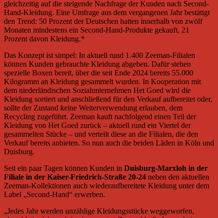
gleichzeitig auf die steigende Nachfrage der Kunden nach Second-
Hand-Kleidung. Eine Umfrage aus dem vergangenen Jahr bestätigt
den Trend: 50 Prozent der Deutschen hatten innerhalb von zwölf
Monaten mindestens ein Second-Hand-Produkte gekauft, 21
Prozent davon Kleidung.*
Das Konzept ist simpel: In aktuell rund 1.400 Zeeman-Filialen
können Kunden gebrauchte Kleidung abgeben. Dafür stehen
spezielle Boxen bereit, über die seit Ende 2024 bereits 55.000
Kilogramm an Kleidung gesammelt wurden. In Kooperation mit
dem niederländischen Sozialunternehmen Het Goed wird die
Kleidung sortiert und anschließend für den Verkauf aufbereitet oder,
sollte der Zustand keine Weiterverwendung erlauben, dem
Recycling zugeführt. Zeeman kauft nachfolgend einen Teil der
Kleidung von Het Goed zurück – aktuell rund ein Viertel der
gesammelten Stücke – und verteilt diese an die Filialen, die den
Verkauf bereits anbieten. So nun auch die beiden Läden in Köln und
Duisburg.
Seit ein paar Tagen können Kunden in
Duisburg-Marxloh in der
Filiale in der Kaiser-Friedrich-Straße 20-24
neben den aktuellen
Zeeman-Kollektionen auch wiederaufbereitete Kleidung unter dem
Label „Second-Hand“ erwerben.
„Jedes Jahr werden unzählige Kleidungsstücke weggeworfen,