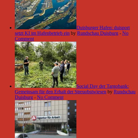
Duisburger Hafen: duisport
setzt KI im Hafenbetrieb ein
by
Rundschau Duisburg
-
No
Comment
Social Day der Targobank:
Gemeinsam für den Erhalt der Streuobstwiesen
by
Rundschau
Duisburg
-
No Comment