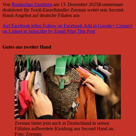
Von
Rundschau Duisburg
am
13. Dezember 2025
Kommentare
deaktiviert
für Textil-Einzelhändler Zeeman weitet sein Second-
Hand-Angebot auf deutsche Filialen aus
Auf Facebook teilen
Follow on Facebook
Add to Google+
Connect
on Linked in
Subscribe by Email
Print This Post
Gutes aus zweiter Hand
Zeeman bietet jetzt auch in Deutschland in seinen
Fiilialen aufbereitete Kleidung aus Second Hand an.
Foto: Zeeman.