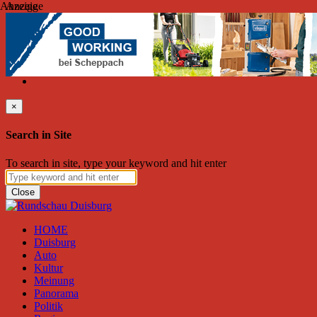
Anzeige
Anzeige
Freitag, August 07, 2026
Friend on Facebook
Follow on Twitter
Subscribe to RSS
Search
×
Search in Site
To search in site, type your keyword and hit enter
Close
HOME
Duisburg
Auto
Kultur
Meinung
Panorama
Politik