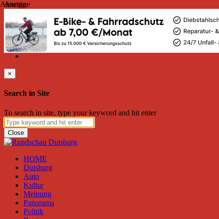
Anzeige
Anzeige
Freitag, August 07, 2026
Friend on Facebook
Follow on Twitter
Subscribe to RSS
Search
×
Search in Site
To search in site, type your keyword and hit enter
Close
HOME
Duisburg
Auto
Kultur
Meinung
Panorama
Politik