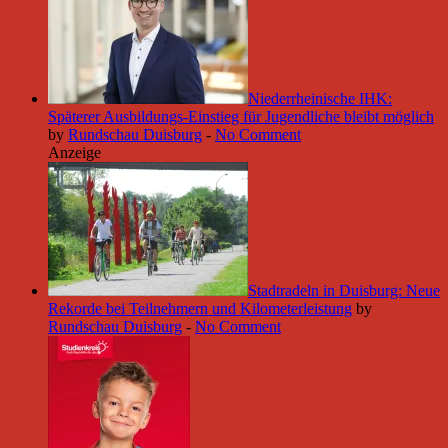
Niederrheinische IHK:
Späterer Ausbildungs-Einstieg für Jugendliche bleibt möglich
by
Rundschau Duisburg
-
No Comment
Anzeige
Stadtradeln in Duisburg: Neue
Rekorde bei Teilnehmern und Kilometerleistung
by
Rundschau Duisburg
-
No Comment