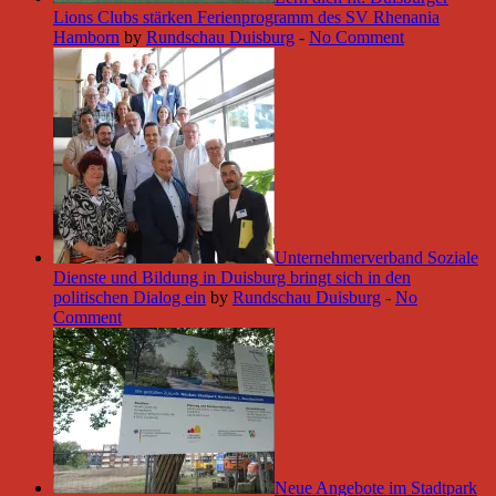
Lions Clubs stärken Ferienprogramm des SV Rhenania
Hamborn
by
Rundschau Duisburg
-
No Comment
Unternehmerverband Soziale
Dienste und Bildung in Duisburg bringt sich in den
politischen Dialog ein
by
Rundschau Duisburg
-
No
Comment
Neue Angebote im Stadtpark