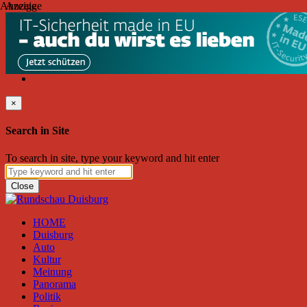
Anzeige
Anzeige
Sonntag, August 09, 2026
Friend on Facebook
Follow on Twitter
Subscribe to RSS
Search
×
Search in Site
To search in site, type your keyword and hit enter
Close
HOME
Duisburg
Auto
Kultur
Meinung
Panorama
Politik