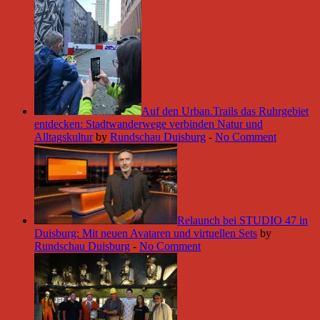
Auf den Urban.Trails das Ruhrgebiet
entdecken: Stadtwanderwege verbinden Natur und
Alltagskultur
by
Rundschau Duisburg
-
No Comment
Relaunch bei STUDIO 47 in
Duisburg: Mit neuen Avataren und virtuellen Sets
by
Rundschau Duisburg
-
No Comment