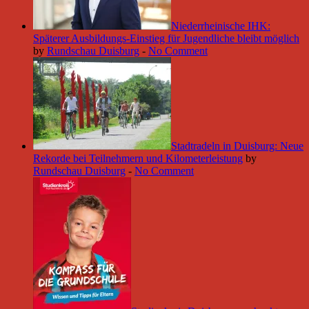
Niederrheinische IHK:
Späterer Ausbildungs-Einstieg für Jugendliche bleibt möglich
by
Rundschau Duisburg
-
No Comment
Stadtradeln in Duisburg: Neue
Rekorde bei Teilnehmern und Kilometerleistung
by
Rundschau Duisburg
-
No Comment