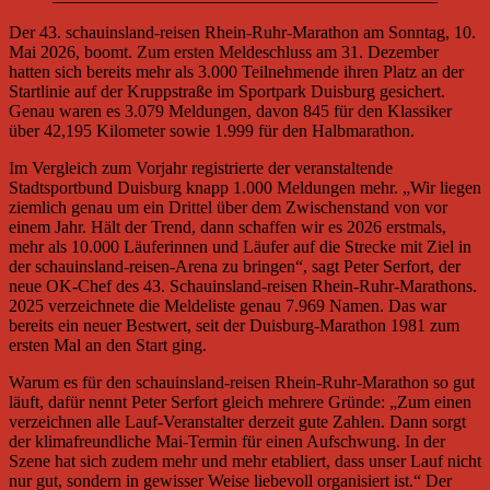
Der 43. schauinsland-reisen Rhein-Ruhr-Marathon am Sonntag, 10.
Mai 2026, boomt. Zum ersten Meldeschluss am 31. Dezember
hatten sich bereits mehr als 3.000 Teilnehmende ihren Platz an der
Startlinie auf der Kruppstraße im Sportpark Duisburg gesichert.
Genau waren es 3.079 Meldungen, davon 845 für den Klassiker
über 42,195 Kilometer sowie 1.999 für den Halbmarathon.
Im Vergleich zum Vorjahr registrierte der veranstaltende
Stadtsportbund Duisburg knapp 1.000 Meldungen mehr. „Wir liegen
ziemlich genau um ein Drittel über dem Zwischenstand von vor
einem Jahr. Hält der Trend, dann schaffen wir es 2026 erstmals,
mehr als 10.000 Läuferinnen und Läufer auf die Strecke mit Ziel in
der schauinsland-reisen-Arena zu bringen“, sagt Peter Serfort, der
neue OK-Chef des 43. Schauinsland-reisen Rhein-Ruhr-Marathons.
2025 verzeichnete die Meldeliste genau 7.969 Namen. Das war
bereits ein neuer Bestwert, seit der Duisburg-Marathon 1981 zum
ersten Mal an den Start ging.
Warum es für den schauinsland-reisen Rhein-Ruhr-Marathon so gut
läuft, dafür nennt Peter Serfort gleich mehrere Gründe: „Zum einen
verzeichnen alle Lauf-Veranstalter derzeit gute Zahlen. Dann sorgt
der klimafreundliche Mai-Termin für einen Aufschwung. In der
Szene hat sich zudem mehr und mehr etabliert, dass unser Lauf nicht
nur gut, sondern in gewisser Weise liebevoll organisiert ist.“ Der