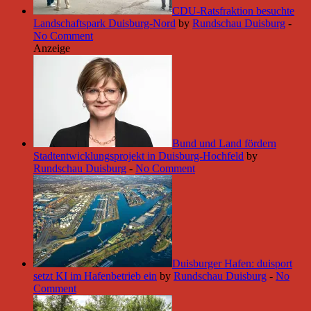
CDU-Ratsfraktion besuchte
Landschaftspark Duisburg-Nord
by
Rundschau Duisburg
-
No Comment
Anzeige
Bund und Land fördern
Stadtentwicklungsprojekt in Duisburg-Hochfeld
by
Rundschau Duisburg
-
No Comment
Duisburger Hafen: duisport
setzt KI im Hafenbetrieb ein
by
Rundschau Duisburg
-
No
Comment