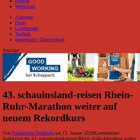
Region
Wirtschaft
Autotests
Essay
Loveparade
Technik
Impressum / Datenschutz
Anzeige
43. schauinsland-reisen Rhein-
Ruhr-Marathon weiter auf
neuem Rekordkurs
Von
Rundschau Duisburg
am
15. Januar 2026
Kommentare
deaktiviert
für 43. schauinsland-reisen Rhein-Ruhr-Marathon weiter