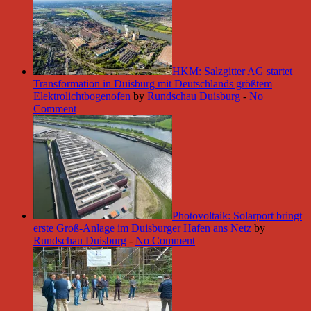
HKM: Salzgitter AG startet
Transformation in Duisburg mit Deutschlands größtem
Elektrolichtbogenofen
by
Rundschau Duisburg
-
No
Comment
Photovoltaik: Solarport bringt
erste Groß-Anlage im Duisburger Hafen ans Netz
by
Rundschau Duisburg
-
No Comment