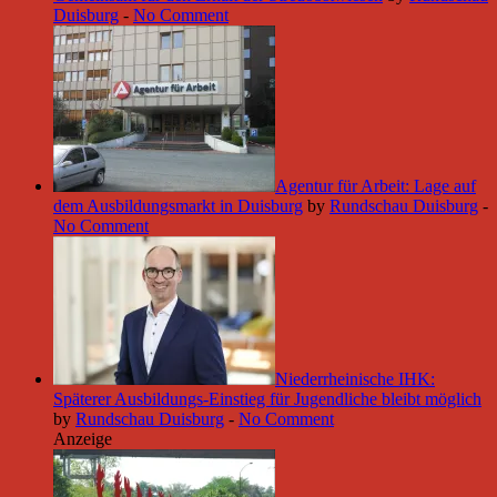
Duisburg
-
No Comment
Agentur für Arbeit: Lage auf
dem Ausbildungsmarkt in Duisburg
by
Rundschau Duisburg
-
No Comment
Niederrheinische IHK:
Späterer Ausbildungs-Einstieg für Jugendliche bleibt möglich
by
Rundschau Duisburg
-
No Comment
Anzeige