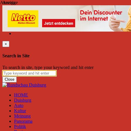
Anzeige
Anzeige
Freitag, August 07, 2026
Friend on Facebook
Follow on Twitter
Subscribe to RSS
Search
×
Search in Site
To search in site, type your keyword and hit enter
Close
HOME
Duisburg
Auto
Kultur
Meinung
Panorama
Politik