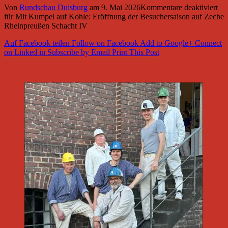
Von
Rundschau Duisburg
am
9. Mai 2026
Kommentare deaktiviert
für Mit Kumpel auf Kohle: Eröffnung der Besuchersaison auf Zeche
Rheinpreußen Schacht IV
Auf Facebook teilen
Follow on Facebook
Add to Google+
Connect
on Linked in
Subscribe by Email
Print This Post