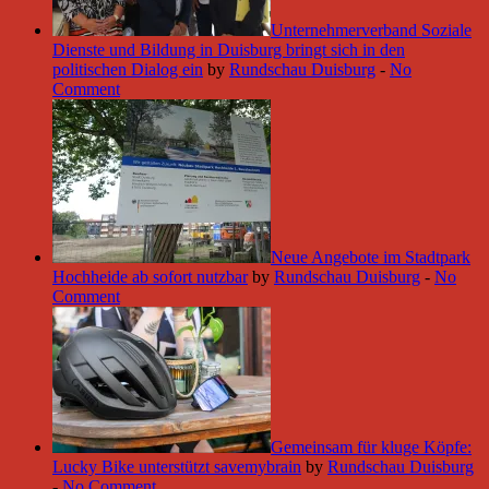
Unternehmerverband Soziale
Dienste und Bildung in Duisburg bringt sich in den
politischen Dialog ein
by
Rundschau Duisburg
-
No
Comment
Neue Angebote im Stadtpark
Hochheide ab sofort nutzbar
by
Rundschau Duisburg
-
No
Comment
Gemeinsam für kluge Köpfe:
Lucky Bike unterstützt savemybrain
by
Rundschau Duisburg
-
No Comment