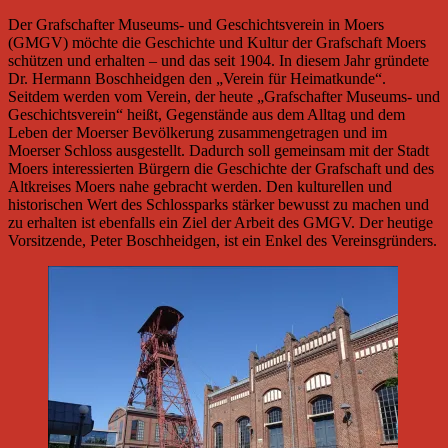
Der Grafschafter Museums- und Geschichtsverein in Moers
(GMGV) möchte die Geschichte und Kultur der Grafschaft Moers
schützen und erhalten – und das seit 1904. In diesem Jahr gründete
Dr. Hermann Boschheidgen den „Verein für Heimatkunde“.
Seitdem werden vom Verein, der heute „Grafschafter Museums- und
Geschichtsverein“ heißt, Gegenstände aus dem Alltag und dem
Leben der Moerser Bevölkerung zusammengetragen und im
Moerser Schloss ausgestellt. Dadurch soll gemeinsam mit der Stadt
Moers interessierten Bürgern die Geschichte der Grafschaft und des
Altkreises Moers nahe gebracht werden. Den kulturellen und
historischen Wert des Schlossparks stärker bewusst zu machen und
zu erhalten ist ebenfalls ein Ziel der Arbeit des GMGV. Der heutige
Vorsitzende, Peter Boschheidgen, ist ein Enkel des Vereinsgründers.