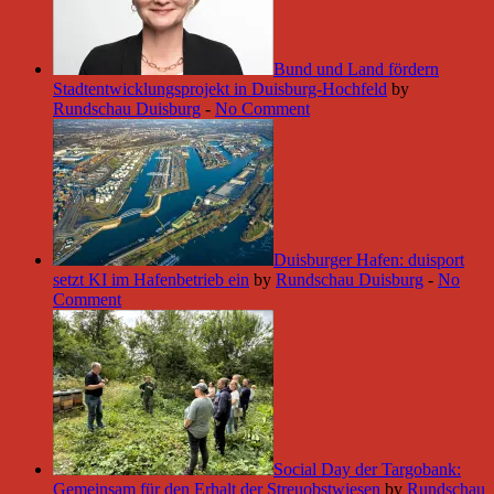
Bund und Land fördern
Stadtentwicklungsprojekt in Duisburg-Hochfeld
by
Rundschau Duisburg
-
No Comment
Duisburger Hafen: duisport
setzt KI im Hafenbetrieb ein
by
Rundschau Duisburg
-
No
Comment
Social Day der Targobank:
Gemeinsam für den Erhalt der Streuobstwiesen
by
Rundschau