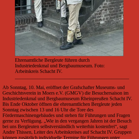
Ehrenamtliche Bergleute führen durch
Industriedenkmal und Bergbaumuseum. Foto:
Arbeitskreis Schacht IV.
______________________________________________
Ab Sonntag, 10. Mai, eröffnet der Grafschafter Museums- und
Geschichtsverein in Moers e.V. (GMGV) die Besuchersaison im
Industriedenkmal und Bergbaumuseum Rheinpreußen Schacht IV.
Bis Ende Oktober öffnen die ehrenamtlichen Bergleute jeden
Sonntag zwischen 13 und 16 Uhr die Tore des
Fördermaschinengebäudes und stehen für Führungen und Fragen
gerne zu Verfügung. „Wie in den vergangen Jahren ist der Besuch
bei uns Bergleuten selbstverständlich weiterhin kostenfrei“, sagt
Andre Thissen, Leiter des Arbeitskreises auf Schacht IV. Gruppen
können zusätzlich individuelle Termine für Führungen unter