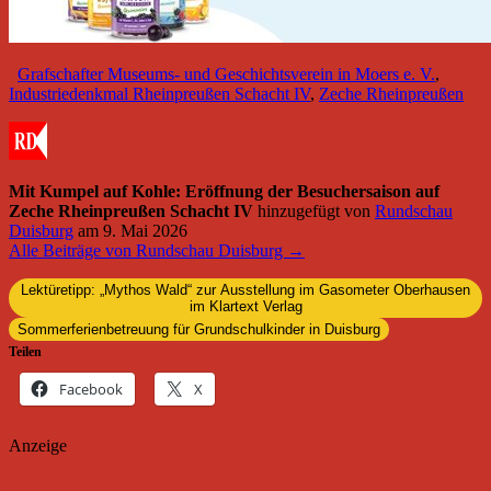
Grafschafter Museums- und Geschichtsverein in Moers e. V.
,
Industriedenkmal Rheinpreußen Schacht IV
,
Zeche Rheinpreußen
Mit Kumpel auf Kohle: Eröffnung der Besuchersaison auf
Zeche Rheinpreußen Schacht IV
hinzugefügt von
Rundschau
Duisburg
am
9. Mai 2026
Alle Beiträge von Rundschau Duisburg →
Lektüretipp: „Mythos Wald“ zur Ausstellung im Gasometer Oberhausen
im Klartext Verlag
Sommerferienbetreuung für Grundschulkinder in Duisburg
Teilen
Facebook
X
Anzeige