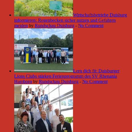
Wirtschaftsbetriebe Duisburg
informieren: Regenbecken sicher nutzen und Gefahren
meiden
by
Rundschau Duisburg
-
No Comment
Lern dich fit: Duisburger
Lions Clubs stärken Ferienprogramm des SV Rhenania
Hamborn
by
Rundschau Duisburg
-
No Comment