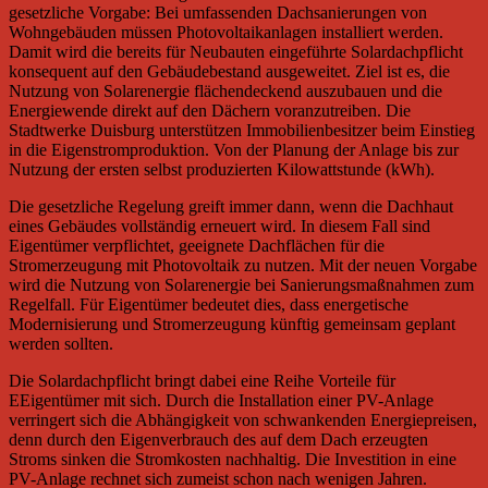
gesetzliche Vorgabe: Bei umfassenden Dachsanierungen von
Wohngebäuden müssen Photovoltaikanlagen installiert werden.
Damit wird die bereits für Neubauten eingeführte Solardachpflicht
konsequent auf den Gebäudebestand ausgeweitet. Ziel ist es, die
Nutzung von Solarenergie flächendeckend auszubauen und die
Energiewende direkt auf den Dächern voranzutreiben. Die
Stadtwerke Duisburg unterstützen Immobilienbesitzer beim Einstieg
in die Eigenstromproduktion. Von der Planung der Anlage bis zur
Nutzung der ersten selbst produzierten Kilowattstunde (kWh).
Die gesetzliche Regelung greift immer dann, wenn die Dachhaut
eines Gebäudes vollständig erneuert wird. In diesem Fall sind
Eigentümer verpflichtet, geeignete Dachflächen für die
Stromerzeugung mit Photovoltaik zu nutzen. Mit der neuen Vorgabe
wird die Nutzung von Solarenergie bei Sanierungsmaßnahmen zum
Regelfall. Für Eigentümer bedeutet dies, dass energetische
Modernisierung und Stromerzeugung künftig gemeinsam geplant
werden sollten.
Die Solardachpflicht bringt dabei eine Reihe Vorteile für
EEigentümer mit sich. Durch die Installation einer PV-Anlage
verringert sich die Abhängigkeit von schwankenden Energiepreisen,
denn durch den Eigenverbrauch des auf dem Dach erzeugten
Stroms sinken die Stromkosten nachhaltig. Die Investition in eine
PV-Anlage rechnet sich zumeist schon nach wenigen Jahren.