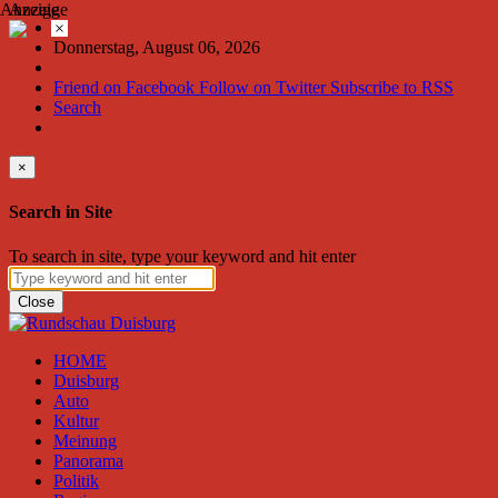
Anzeige
Anzeige
×
Donnerstag, August 06, 2026
Friend on Facebook
Follow on Twitter
Subscribe to RSS
Search
×
Search in Site
To search in site, type your keyword and hit enter
Close
HOME
Duisburg
Auto
Kultur
Meinung
Panorama
Politik