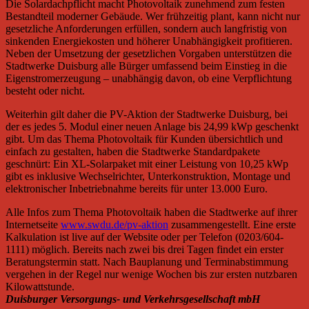
Die Solardachpflicht macht Photovoltaik zunehmend zum festen
Bestandteil moderner Gebäude. Wer frühzeitig plant, kann nicht nur
gesetzliche Anforderungen erfüllen, sondern auch langfristig von
sinkenden Energiekosten und höherer Unabhängigkeit profitieren.
Neben der Umsetzung der gesetzlichen Vorgaben unterstützen die
Stadtwerke Duisburg alle Bürger umfassend beim Einstieg in die
Eigenstromerzeugung – unabhängig davon, ob eine Verpflichtung
besteht oder nicht.
Weiterhin gilt daher die PV-Aktion der Stadtwerke Duisburg, bei
der es jedes 5. Modul einer neuen Anlage bis 24,99 kWp geschenkt
gibt. Um das Thema Photovoltaik für Kunden übersichtlich und
einfach zu gestalten, haben die Stadtwerke Standardpakete
geschnürt: Ein XL-Solarpaket mit einer Leistung von 10,25 kWp
gibt es inklusive Wechselrichter, Unterkonstruktion, Montage und
elektronischer Inbetriebnahme bereits für unter 13.000 Euro.
Alle Infos zum Thema Photovoltaik haben die Stadtwerke auf ihrer
Internetseite
www.swdu.de/pv-aktion
zusammengestellt. Eine erste
Kalkulation ist live auf der Website oder per Telefon (0203/604-
1111) möglich. Bereits nach zwei bis drei Tagen findet ein erster
Beratungstermin statt. Nach Bauplanung und Terminabstimmung
vergehen in der Regel nur wenige Wochen bis zur ersten nutzbaren
Kilowattstunde.
Duisburger Versorgungs- und Verkehrsgesellschaft mbH