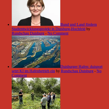
Bund und Land fördern
Stadtentwicklungsprojekt in Duisburg-Hochfeld
by
Rundschau Duisburg
-
No Comment
Duisburger Hafen: duisport
setzt KI im Hafenbetrieb ein
by
Rundschau Duisburg
-
No
Comment