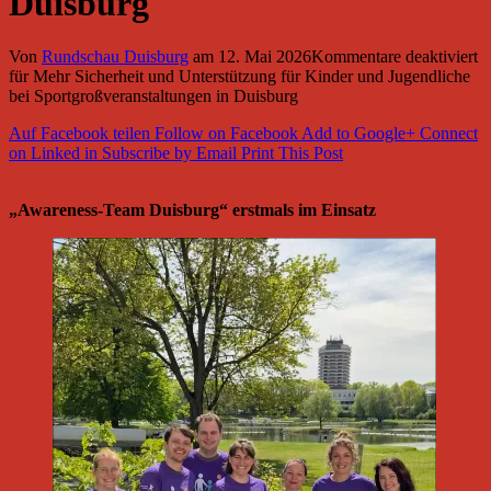
Duisburg
Von
Rundschau Duisburg
am
12. Mai 2026
Kommentare deaktiviert
für Mehr Sicherheit und Unterstützung für Kinder und Jugendliche
bei Sportgroßveranstaltungen in Duisburg
Auf Facebook teilen
Follow on Facebook
Add to Google+
Connect
on Linked in
Subscribe by Email
Print This Post
„Awareness-Team Duisburg“ erstmals im Einsatz