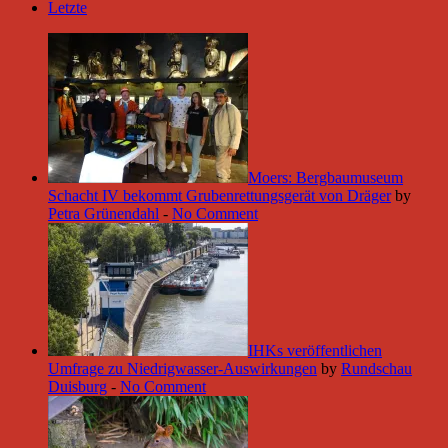
Letzte
Moers: Bergbaumuseum
Schacht IV bekommt Grubenrettungsgerät von Dräger
by
Petra Grünendahl
-
No Comment
IHKs veröffentlichen
Umfrage zu Niedrigwasser-Auswirkungen
by
Rundschau
Duisburg
-
No Comment