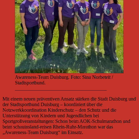
Awareness-Team Duisburg. Foto: Sina Norbeteit /
Stadtsportbund.
_____________________________________
Mit einem neuen präventiven Ansatz stärken die Stadt Duisburg und
der Stadtsportbund Duisburg – koordiniert über die
Netzwerkkoordination Kinderschutz – den Schutz und die
Unterstützung von Kindern und Jugendlichen bei
Sportgroßveranstaltungen: Schon beim AOK-Schulmarathon und
beim schauinsland-reisen Rhein-Ruhr-Marathon war das
„Awareness-Team Duisburg“ im Einsatz.