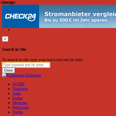
Anzeige
Anzeige
Samstag, August 08, 2026
Friend on Facebook
Follow on Twitter
Subscribe to RSS
Search
×
Search in Site
To search in site, type your keyword and hit enter
Close
HOME
Duisburg
Auto
Kultur
Meinung
Panorama
Politik