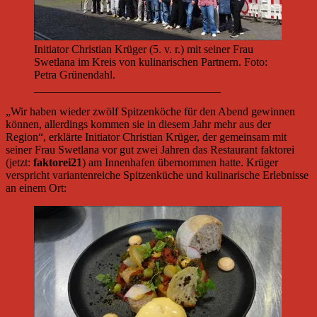
Initiator Christian Krüger (5. v. r.) mit seiner Frau
Swetlana im Kreis von kulinarischen Partnern. Foto:
Petra Grünendahl.
_________________________________
„Wir haben wieder zwölf Spitzenköche für den Abend gewinnen
können, allerdings kommen sie in diesem Jahr mehr aus der
Region“, erklärte Initiator Christian Krüger, der gemeinsam mit
seiner Frau Swetlana vor gut zwei Jahren das Restaurant faktorei
(jetzt:
faktorei21
) am Innenhafen übernommen hatte. Krüger
verspricht variantenreiche Spitzenküche und kulinarische Erlebnisse
an einem Ort: