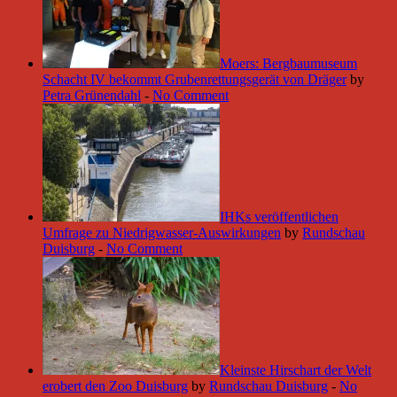
Moers: Bergbaumuseum
Schacht IV bekommt Grubenrettungsgerät von Dräger
by
Petra Grünendahl
-
No Comment
IHKs veröffentlichen
Umfrage zu Niedrigwasser-Auswirkungen
by
Rundschau
Duisburg
-
No Comment
Kleinste Hirschart der Welt
erobert den Zoo Duisburg
by
Rundschau Duisburg
-
No