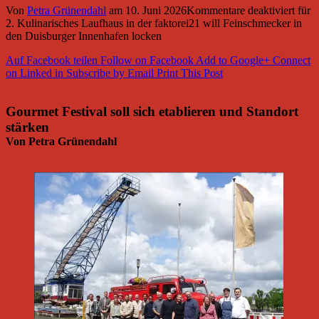
Von
Petra Grünendahl
am
10. Juni 2026
Kommentare deaktiviert
für
2. Kulinarisches Laufhaus in der faktorei21 will Feinschmecker in
den Duisburger Innenhafen locken
Auf Facebook teilen
Follow on Facebook
Add to Google+
Connect
on Linked in
Subscribe by Email
Print This Post
Gourmet Festival soll sich etablieren und Standort
stärken
Von Petra Grünendahl