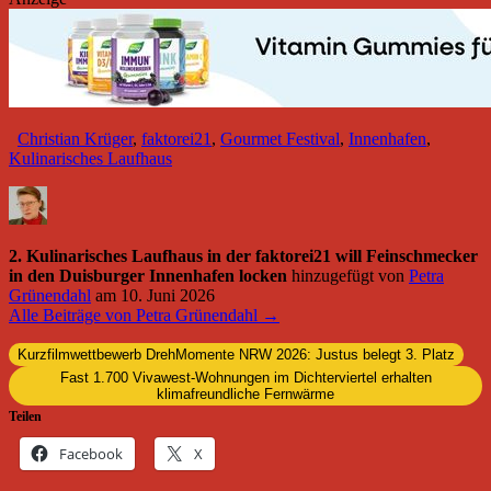
Christian Krüger
,
faktorei21
,
Gourmet Festival
,
Innenhafen
,
Kulinarisches Laufhaus
2. Kulinarisches Laufhaus in der faktorei21 will Feinschmecker
in den Duisburger Innenhafen locken
hinzugefügt von
Petra
Grünendahl
am
10. Juni 2026
Alle Beiträge von Petra Grünendahl →
Kurzfilmwettbewerb DrehMomente NRW 2026: Justus belegt 3. Platz
Fast 1.700 Vivawest-Wohnungen im Dichterviertel erhalten
klimafreundliche Fernwärme
Teilen
Facebook
X