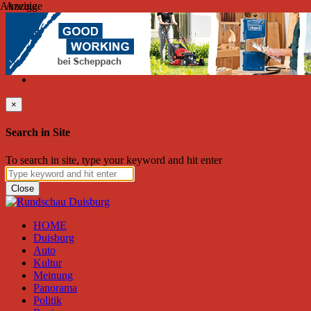
Anzeige
Anzeige
Samstag, August 08, 2026
Friend on Facebook
Follow on Twitter
Subscribe to RSS
Search
×
Search in Site
To search in site, type your keyword and hit enter
Close
HOME
Duisburg
Auto
Kultur
Meinung
Panorama
Politik