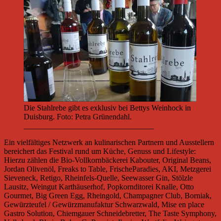
Die Stahlrebe gibt es exklusiv bei Bettys Weinhock in
Duisburg. Foto: Petra Grünendahl.
_________________________________
Ein vielfältiges Netzwerk an kulinarischen Partnern und Ausstellern
bereichert das Festival rund um Küche, Genuss und Lifestyle:
Hierzu zählen die Bio-Vollkornbäckerei Kabouter, Original Beans,
Jordan Olivenöl, Freaks to Table, FrischeParadies, AKI, Metzgerei
Sieveneck, Retigo, Rheinfels-Quelle, Seewasser Gin, Stölzle
Lausitz, Weingut Karthäuserhof, Popkornditorei Knalle, Otto
Gourmet, Big Green Egg, Rheingold, Champagner Club, Borniak,
Gewürzteufel / Gewürzmanufaktur Schwarzwald, Mise en place
Gastro Solution, Chiemgauer Schneidebretter, The Taste Symphony,