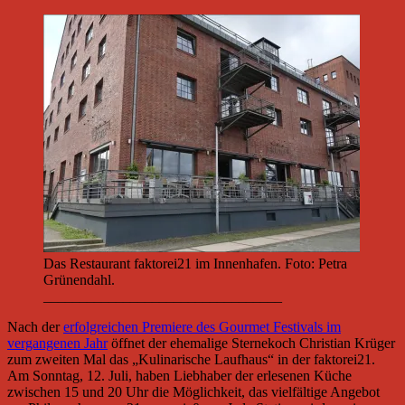
Das Restaurant faktorei21 im Innenhafen. Foto: Petra
Grünendahl.
_________________________________
Nach der
erfolgreichen Premiere des Gourmet Festivals im
vergangenen Jahr
öffnet der ehemalige Sternekoch Christian Krüger
zum zweiten Mal das „Kulinarische Laufhaus“ in der faktorei21.
Am Sonntag, 12. Juli, haben Liebhaber der erlesenen Küche
zwischen 15 und 20 Uhr die Möglichkeit, das vielfältige Angebot