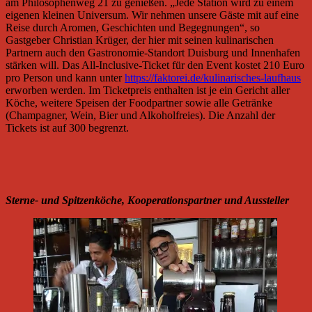
am Philosophenweg 21 zu genießen. „Jede Station wird zu einem
eigenen kleinen Universum. Wir nehmen unsere Gäste mit auf eine
Reise durch Aromen, Geschichten und Begegnungen“, so
Gastgeber Christian Krüger, der hier mit seinen kulinarischen
Partnern auch den Gastronomie-Standort Duisburg und Innenhafen
stärken will. Das All-Inclusive-Ticket für den Event kostet 210 Euro
pro Person und kann unter
https://faktorei.de/kulinarisches-laufhaus
erworben werden. Im Ticketpreis enthalten ist je ein Gericht aller
Köche, weitere Speisen der Foodpartner sowie alle Getränke
(Champagner, Wein, Bier und Alkoholfreies). Die Anzahl der
Tickets ist auf 300 begrenzt.
Sterne- und Spitzenköche, Kooperationspartner und Aussteller