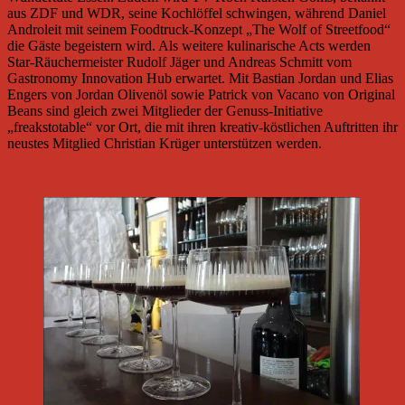
aus ZDF und WDR, seine Kochlöffel schwingen, während Daniel
Androleit mit seinem Foodtruck-Konzept „The Wolf of Streetfood“
die Gäste begeistern wird. Als weitere kulinarische Acts werden
Star-Räuchermeister Rudolf Jäger und Andreas Schmitt vom
Gastronomy Innovation Hub erwartet. Mit Bastian Jordan und Elias
Engers von Jordan Olivenöl sowie Patrick von Vacano von Original
Beans sind gleich zwei Mitglieder der Genuss-Initiative
„freakstotable“ vor Ort, die mit ihren kreativ-köstlichen Auftritten ihr
neustes Mitglied Christian Krüger unterstützen werden.