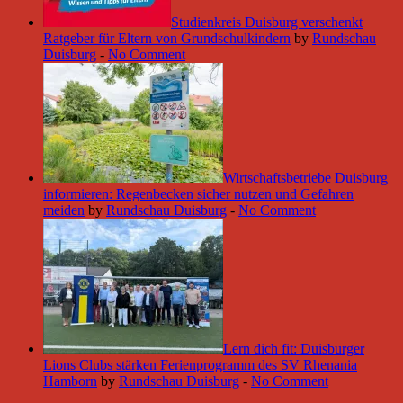
Studienkreis Duisburg verschenkt
Ratgeber für Eltern von Grundschulkindern
by
Rundschau
Duisburg
-
No Comment
Wirtschaftsbetriebe Duisburg
informieren: Regenbecken sicher nutzen und Gefahren
meiden
by
Rundschau Duisburg
-
No Comment
Lern dich fit: Duisburger
Lions Clubs stärken Ferienprogramm des SV Rhenania
Hamborn
by
Rundschau Duisburg
-
No Comment