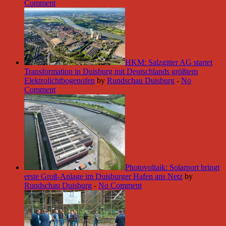
Comment
HKM: Salzgitter AG startet
Transformation in Duisburg mit Deutschlands größtem
Elektrolichtbogenofen
by
Rundschau Duisburg
-
No
Comment
Photovoltaik: Solarport bringt
erste Groß-Anlage im Duisburger Hafen ans Netz
by
Rundschau Duisburg
-
No Comment