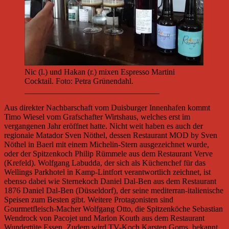
Nic (l.) und Hakan (r.) mixen Espresso Martini
Cocktail. Foto: Petra Grünendahl.
_________________________________
Aus direkter Nachbarschaft vom Duisburger Innenhafen kommt
Timo Wiesel vom Grafschafter Wirtshaus, welches erst im
vergangenen Jahr eröffnet hatte. Nicht weit haben es auch der
regionale Matador Sven Nöthel, dessen Restaurant MOD by Sven
Nöthel in Baerl mit einem Michelin-Stern ausgezeichnet wurde,
oder der Spitzenkoch Philip Rümmele aus dem Restaurant Verve
(Krefeld). Wolfgang Labudda, der sich als Küchenchef für das
Wellings Parkhotel in Kamp-Lintfort verantwortlich zeichnet, ist
ebenso dabei wie Sternekoch Daniel Dal-Ben aus dem Restaurant
1876 Daniel Dal-Ben (Düsseldorf), der seine mediterran-italienische
Speisen zum Besten gibt. Weitere Protagonisten sind
Gourmetfleisch-Macher Wolfgang Otto, die Spitzenköche Sebastian
Wendrock von Pacojet und Marlon Kouth aus dem Restaurant
Wundertüte Essen. Zudem wird TV-Koch Karsten Goms, bekannt