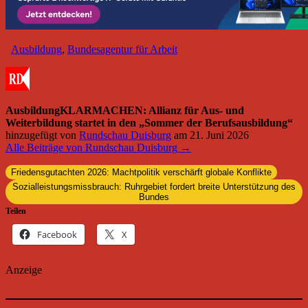
Ausbildung
,
Bundesagentur für Arbeit
AusbildungKLARMACHEN: Allianz für Aus- und
Weiterbildung startet in den „Sommer der Berufsausbildung“
hinzugefügt von
Rundschau Duisburg
am
21. Juni 2026
Alle Beiträge von Rundschau Duisburg →
Friedensgutachten 2026: Machtpolitik verschärft globale Konflikte
Sozialleistungsmissbrauch: Ruhrgebiet fordert breite Unterstützung des
Bundes
Teilen
Facebook
X
Anzeige