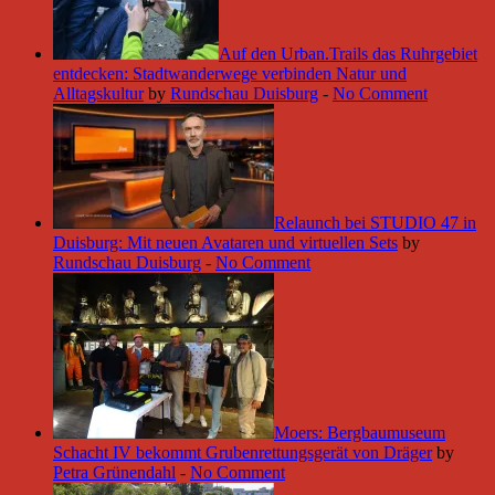
Auf den Urban.Trails das Ruhrgebiet
entdecken: Stadtwanderwege verbinden Natur und
Alltagskultur
by
Rundschau Duisburg
-
No Comment
Relaunch bei STUDIO 47 in
Duisburg: Mit neuen Avataren und virtuellen Sets
by
Rundschau Duisburg
-
No Comment
Moers: Bergbaumuseum
Schacht IV bekommt Grubenrettungsgerät von Dräger
by
Petra Grünendahl
-
No Comment