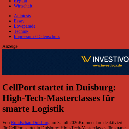
Region
Wirtschaft
Autotests
Essay
Loveparade
Technik
Impressum / Datenschutz
Anzeige
CellPort startet in Duisburg:
High-Tech-Masterclasses für
smarte Logistik
Von
Rundschau Duisburg
am
3. Juli 2026
Kommentare deaktiviert
für CellPort startet in Duisburg: High-Tech-Masterclasses für smarte