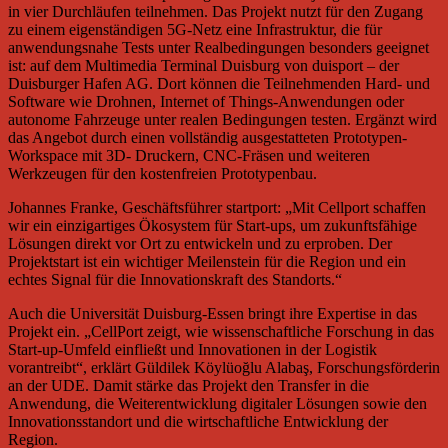
in vier Durchläufen teilnehmen. Das Projekt nutzt für den Zugang
zu einem eigenständigen 5G-Netz eine Infrastruktur, die für
anwendungsnahe Tests unter Realbedingungen besonders geeignet
ist: auf dem Multimedia Terminal Duisburg von duisport – der
Duisburger Hafen AG. Dort können die Teilnehmenden Hard- und
Software wie Drohnen, Internet of Things-Anwendungen oder
autonome Fahrzeuge unter realen Bedingungen testen. Ergänzt wird
das Angebot durch einen vollständig ausgestatteten Prototypen-
Workspace mit 3D- Druckern, CNC-Fräsen und weiteren
Werkzeugen für den kostenfreien Prototypenbau.
Johannes Franke, Geschäftsführer startport: „Mit Cellport schaffen
wir ein einzigartiges Ökosystem für Start-ups, um zukunftsfähige
Lösungen direkt vor Ort zu entwickeln und zu erproben. Der
Projektstart ist ein wichtiger Meilenstein für die Region und ein
echtes Signal für die Innovationskraft des Standorts.“
Auch die Universität Duisburg-Essen bringt ihre Expertise in das
Projekt ein. „CellPort zeigt, wie wissenschaftliche Forschung in das
Start-up-Umfeld einfließt und Innovationen in der Logistik
vorantreibt“, erklärt Güldilek Köylüoğlu Alabaş, Forschungsförderin
an der UDE. Damit stärke das Projekt den Transfer in die
Anwendung, die Weiterentwicklung digitaler Lösungen sowie den
Innovationsstandort und die wirtschaftliche Entwicklung der
Region.