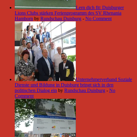
Lern dich fit: Duisburger
Lions Clubs stärken Ferienprogramm des SV Rhenania
Hamborn
by
Rundschau Duisburg
-
No Comment
Unternehmerverband Soziale
Dienste und Bildung in Duisburg bringt sich in den
politischen Dialog ein
by
Rundschau Duisburg
-
No
Comment