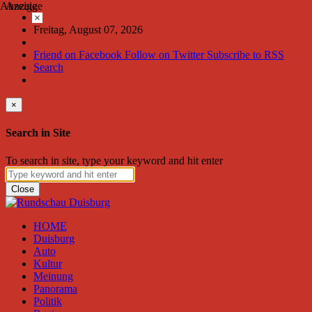
Anzeige
Anzeige
×
Freitag, August 07, 2026
Friend on Facebook
Follow on Twitter
Subscribe to RSS
Search
×
Search in Site
To search in site, type your keyword and hit enter
Close
HOME
Duisburg
Auto
Kultur
Meinung
Panorama
Politik