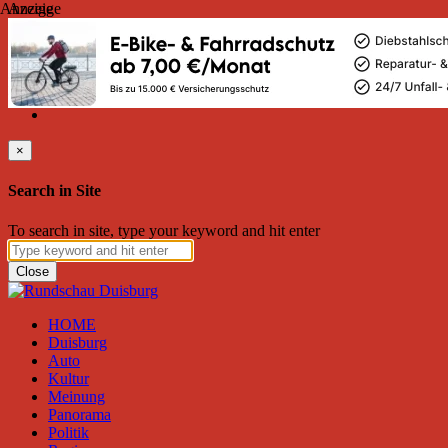
Anzeige
Anzeige
Freitag, August 07, 2026
Friend on Facebook
Follow on Twitter
Subscribe to RSS
Search
×
Search in Site
To search in site, type your keyword and hit enter
Close
HOME
Duisburg
Auto
Kultur
Meinung
Panorama
Politik