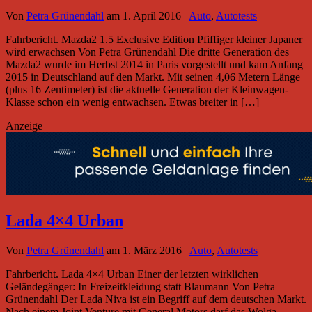
Von
Petra Grünendahl
am
1. April 2016
Auto
,
Autotests
Fahrbericht. Mazda2 1.5 Exclusive Edition Pfiffiger kleiner Japaner
wird erwachsen Von Petra Grünendahl Die dritte Generation des
Mazda2 wurde im Herbst 2014 in Paris vorgestellt und kam Anfang
2015 in Deutschland auf den Markt. Mit seinen 4,06 Metern Länge
(plus 16 Zentimeter) ist die aktuelle Generation der Kleinwagen-
Klasse schon ein wenig entwachsen. Etwas breiter in […]
Anzeige
Lada 4×4 Urban
Von
Petra Grünendahl
am
1. März 2016
Auto
,
Autotests
Fahrbericht. Lada 4×4 Urban Einer der letzten wirklichen
Geländegänger: In Freizeitkleidung statt Blaumann Von Petra
Grünendahl Der Lada Niva ist ein Begriff auf dem deutschen Markt.
Nach einem Joint Venture mit General Motors darf das Wolga-