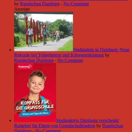
by
Rundschau Duisburg
-
No Comment
Anzeige
Stadtradeln in Duisburg: Neue
Rekorde bei Teilnehmern und Kilometerleistung
by
Rundschau Duisburg
-
No Comment
Studienkreis Duisburg verschenkt
Ratgeber für Eltern von Grundschulkindern
by
Rundschau
Duisburg
-
No Comment