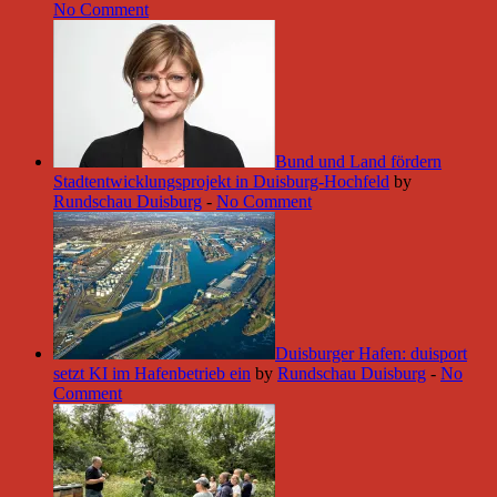
No Comment
Bund und Land fördern
Stadtentwicklungsprojekt in Duisburg-Hochfeld
by
Rundschau Duisburg
-
No Comment
Duisburger Hafen: duisport
setzt KI im Hafenbetrieb ein
by
Rundschau Duisburg
-
No
Comment