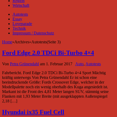
Region
Wirtschaft
Autotests
Essay
Loveparade
Technik
Impressum / Datenschutz
Home
»
Archives
»
Autotests(Seite 3)
Ford Edge 2.0 TDCi Bi-Turbo 4×4
Von
Petra Grünendahl
am
1. Februar 2017
Auto
,
Autotests
Fahrbericht. Ford Edge 2.0 TDCi Bi-Turbo 4×4 Sport Mächtig
kräftig unterwegs Von Petra Grünendahl Er ist schon eine
beeindruckende Größe: Fords Crossover Edge, welcher in der
Modellpalette noch ein wenig oberhalb des Kuga angesiedelt ist.
Markant ist die Front des 4,81 Meter langen SUV, stämmig seine
Flanken mit 1,93 Meter Breite (mit ausgeklappten Außenspiegel
2,18 […]
Hyundai ix35 Fuel Cell