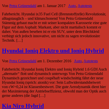
Von
Petra Grünendahl
am
1. Januar 2017
Auto
,
Autotests
Fahrbericht. Hyundai ix35 Fuel Cell (Brennstoffzelle) Revolutionär,
alltagstauglich – und klimaschonend Von Petra Grünendahl
Stämmig gebaut macht er mit seiner kompakten Karosserie eine gute
Figur auf dem Asphalt: Markant, aber nicht martialisch kommt er
daher. Von außen besehen ist er ein SUV, unter dem Blechkleid
verbirgt sich jedoch innovative, um nicht zu sagen revolutionäre
Technik. […]
Hyundai Ioniq Elektro und Ioniq Hybrid
Von
Petra Grünendahl
am
1. Dezember 2016
Auto
,
Autotests
Fahrbericht. Hyundai Ioniq Elektro und Ioniq Hybrid 1.6 GDI Auch
„alternativ“ flott und dynamisch unterwegs Von Petra Grünendahl
Dynamisch gezeichnet und coupéhaft windschnittig fährt der neue
Hyundai Ioniq (sprich: aionik) vor: Sein Luftwiderstandsbeiwert
von cW=0,24 ist Klassenbestwert. Die gute Aerodynamik dient hier
der Maximierung der Antriebseffizienz, obwohl man der Optik auch
gerne anderes (die Jagd […]
Kia Niro Hybrid