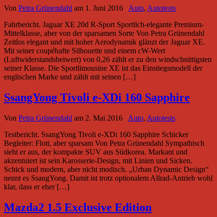
Von
Petra Grünendahl
am
1. Juni 2016
Auto
,
Autotests
Fahrbericht. Jaguar XE 20d R-Sport Sportlich-elegante Premium-
Mittelklasse, aber von der sparsamen Sorte Von Petra Grünendahl
Zeitlos elegant und mit hoher Aerodynamik glänzt der Jaguar XE.
Mit seiner coupéhafte Silhouette und einem cW-Wert
(Luftwiderstandsbeiwert) von 0,26 zählt er zu den windschnittigsten
seiner Klasse. Die Sportlimousine XE ist das Einstiegsmodell der
englischen Marke und zählt mit seinen […]
SsangYong Tivoli e-XDi 160 Sapphire
Von
Petra Grünendahl
am
2. Mai 2016
Auto
,
Autotests
Testbericht. SsangYong Tivoli e-XDi 160 Sapphire Schicker
Begleiter: Flott, aber sparsam Von Petra Grünendahl Sympathisch
sieht er aus, der kompakte SUV aus Südkorea. Markant und
akzentuiert ist sein Karosserie-Design, mit Linien und Sicken.
Schick und modern, aber nicht modisch. „Urban Dynamic Design“
nennt es SsangYong. Damit ist trotz optionalem Allrad-Antrieb wohl
klar, dass er eher […]
Mazda2 1.5 Exclusive Edition