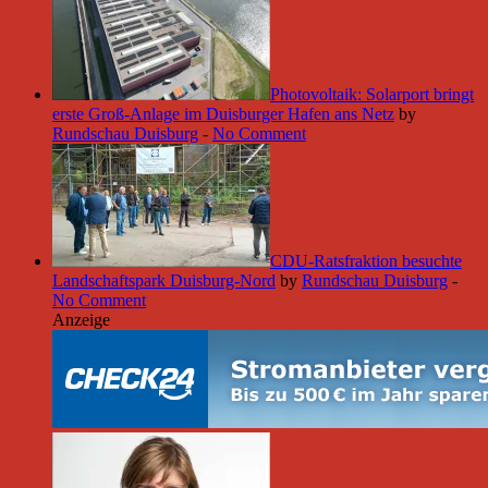
Photovoltaik: Solarport bringt
erste Groß-Anlage im Duisburger Hafen ans Netz
by
Rundschau Duisburg
-
No Comment
CDU-Ratsfraktion besuchte
Landschaftspark Duisburg-Nord
by
Rundschau Duisburg
-
No Comment
Anzeige