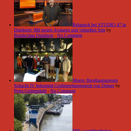
Relaunch bei STUDIO 47 in
Duisburg: Mit neuen Avataren und virtuellen Sets
by
Rundschau Duisburg
-
No Comment
Moers: Bergbaumuseum
Schacht IV bekommt Grubenrettungsgerät von Dräger
by
Petra Grünendahl
-
No Comment
IHKs veröffentlichen