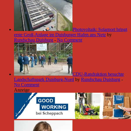
Photovoltaik: Solarport bringt
erste Groß-Anlage im Duisburger Hafen ans Netz
by
Rundschau Duisburg
-
No Comment
CDU-Ratsfraktion besuchte
Landschaftspark Duisburg-Nord
by
Rundschau Duisburg
-
No Comment
Anzeige