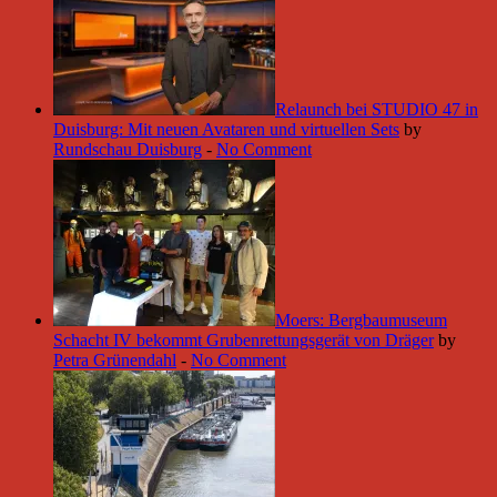
Relaunch bei STUDIO 47 in
Duisburg: Mit neuen Avataren und virtuellen Sets
by
Rundschau Duisburg
-
No Comment
Moers: Bergbaumuseum
Schacht IV bekommt Grubenrettungsgerät von Dräger
by
Petra Grünendahl
-
No Comment