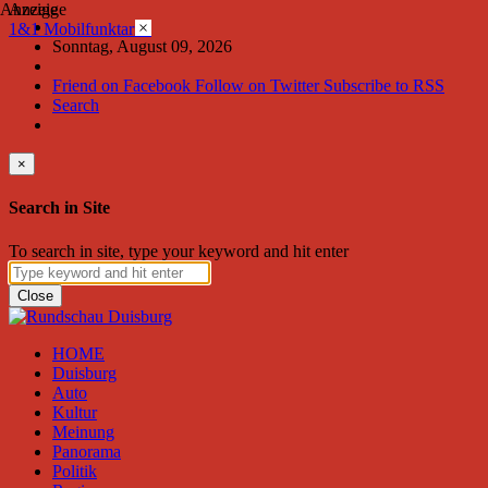
Anzeige
Anzeige
×
1&1 Mobilfunktarife
Sonntag, August 09, 2026
Friend on Facebook
Follow on Twitter
Subscribe to RSS
Search
×
Search in Site
To search in site, type your keyword and hit enter
Close
HOME
Duisburg
Auto
Kultur
Meinung
Panorama
Politik