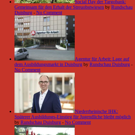
Social Day der Targobank:
Gemeinsam für den Erhalt der Streuobstwiesen
by
Rundschau
Duisburg
-
No Comment
Agentur für Arbeit: Lage auf
dem Ausbildungsmarkt in Duisburg
by
Rundschau Duisburg
-
No Comment
Niederrheinische IHK:
Späterer Ausbildungs-Einstieg für Jugendliche bleibt möglich
by
Rundschau Duisburg
-
No Comment