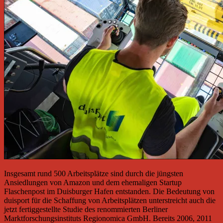
Insgesamt rund 500 Arbeitsplätze sind durch die jüngsten
Ansiedlungen von Amazon und dem ehemaligen Startup
Flaschenpost im Duisburger Hafen entstanden. Die Bedeutung von
duisport für die Schaffung von Arbeitsplätzen unterstreicht auch die
jetzt fertiggestellte Studie des renommierten Berliner
Marktforschungsinstituts Regionomica GmbH. Bereits 2006, 2011