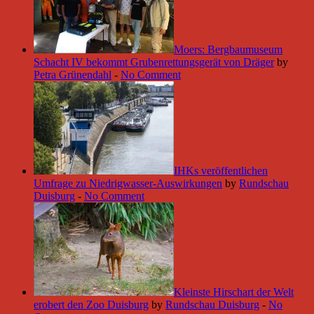
Moers: Bergbaumuseum
Schacht IV bekommt Grubenrettungsgerät von Dräger
by
Petra Grünendahl
-
No Comment
IHKs veröffentlichen
Umfrage zu Niedrigwasser-Auswirkungen
by
Rundschau
Duisburg
-
No Comment
Kleinste Hirschart der Welt
erobert den Zoo Duisburg
by
Rundschau Duisburg
-
No