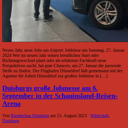
Neues Jahr, neue Jobs am Airport: Jobbörse am Samstag, 27. Januar
2024 Wer im neuen Jahr seinen beruflichen Start oder
Richtungswechsel plant oder als erfahrene Fachkraft neue
Perspektiven sucht, hat gute Chancen, am 27. Januar die passende
Stelle zu finden. Der Flughafen Düsseldorf lädt gemeinsam mit der
Agentur für Arbeit Düsseldorf zur großen Jobbörse in […]
Duisburgs große Jobmesse am 6.
September in der Schauinsland-Reisen-
Arena
Von
Rundschau Duisburg
am
23. August 2023
Wirtschaft
,
Duisburg