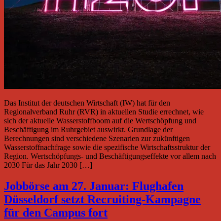
Das Institut der deutschen Wirtschaft (IW) hat für den
Regionalverband Ruhr (RVR) in aktuellen Studie errechnet, wie
sich der aktuelle Wasserstoffboom auf die Wertschöpfung und
Beschäftigung im Ruhrgebiet auswirkt. Grundlage der
Berechnungen sind verschiedene Szenarien zur zukünftigen
Wasserstoffnachfrage sowie die spezifische Wirtschaftsstruktur der
Region. Wertschöpfungs- und Beschäftigungseffekte vor allem nach
2030 Für das Jahr 2030 […]
Jobbörse am 27. Januar: Flughafen
Düsseldorf setzt Recruiting-Kampagne
für den Campus fort