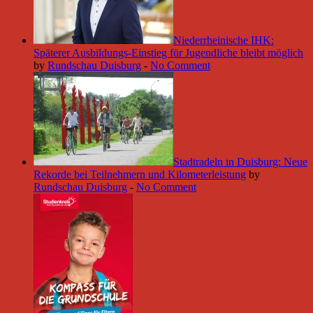
Niederrheinische IHK:
Späterer Ausbildungs-Einstieg für Jugendliche bleibt möglich
by
Rundschau Duisburg
-
No Comment
Stadtradeln in Duisburg: Neue
Rekorde bei Teilnehmern und Kilometerleistung
by
Rundschau Duisburg
-
No Comment