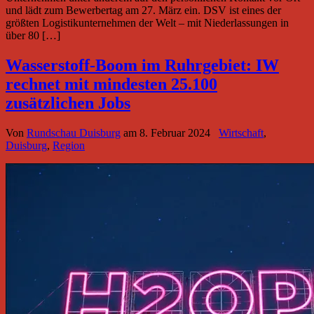
und lädt zum Bewerbertag am 27. März ein. DSV ist eines der
größten Logistikunternehmen der Welt – mit Niederlassungen in
über 80 […]
Wasserstoff-Boom im Ruhrgebiet: IW
rechnet mit mindesten 25.100
zusätzlichen Jobs
Von
Rundschau Duisburg
am
8. Februar 2024
Wirtschaft
,
Duisburg
,
Region