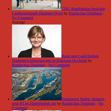
CDU-Ratsfraktion besuchte
Landschaftspark Duisburg-Nord
by
Rundschau Duisburg
-
No Comment
Anzeige
Bund und Land fördern
Stadtentwicklungsprojekt in Duisburg-Hochfeld
by
Rundschau Duisburg
-
No Comment
Duisburger Hafen: duisport
setzt KI im Hafenbetrieb ein
by
Rundschau Duisburg
-
No
Comment