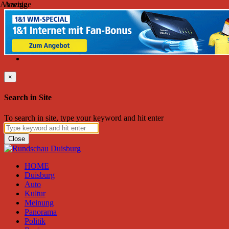
Anzeige
Anzeige
Sonntag, August 09, 2026
Friend on Facebook
Follow on Twitter
Subscribe to RSS
Search
×
Search in Site
To search in site, type your keyword and hit enter
Close
HOME
Duisburg
Auto
Kultur
Meinung
Panorama
Politik