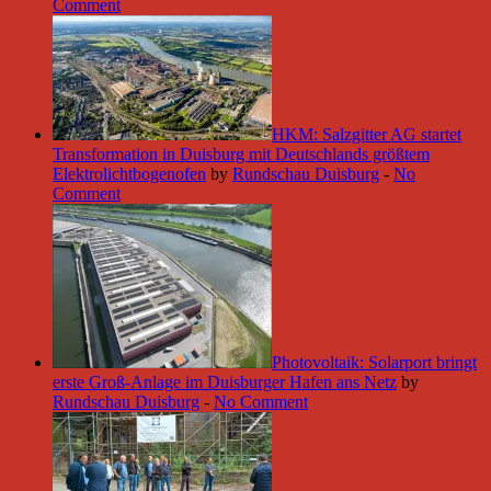
Comment
HKM: Salzgitter AG startet
Transformation in Duisburg mit Deutschlands größtem
Elektrolichtbogenofen
by
Rundschau Duisburg
-
No
Comment
Photovoltaik: Solarport bringt
erste Groß-Anlage im Duisburger Hafen ans Netz
by
Rundschau Duisburg
-
No Comment